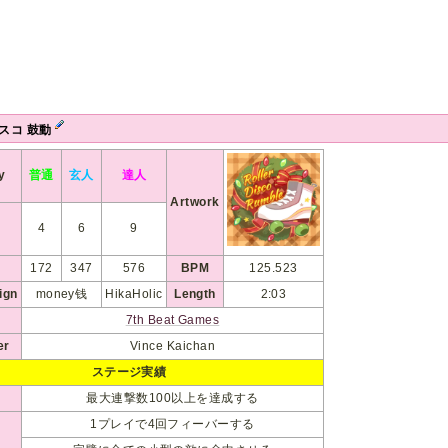
スコ 鼓動
ty
普通
玄人
達人
Artwork
4
6
9
172
347
576
BPM
125.523
ign
money钱
HikaHolic
Length
2:03
7th Beat Games
er
Vince Kaichan
ステージ実績
最大連撃数100以上を達成する
1プレイで4回フィーバーする