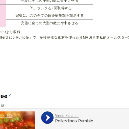
完璧に全ての小型の敵に命中させる
「S」ランクを2回取得する
完璧にボスの全ての遠距離攻撃を撃退する
完璧に全ての大型の敵に命中させる
Doctorより収録。
llerdisco Rumble」で、多種多様な素材を使った音MAD(所謂私的オール
イ映像
音源