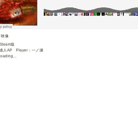
イ映像
Steam版
達人AP Player：一ノ瀬
loading...