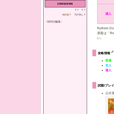
zawazawa
T.
?
Y.
?
達人
NOW.
?
TOTAL.
?
〔
MENU編集
〕
Rythem 
原題は「Ro
い。
攻略情報
普通
玄人
達人
試聴/プレ
公式