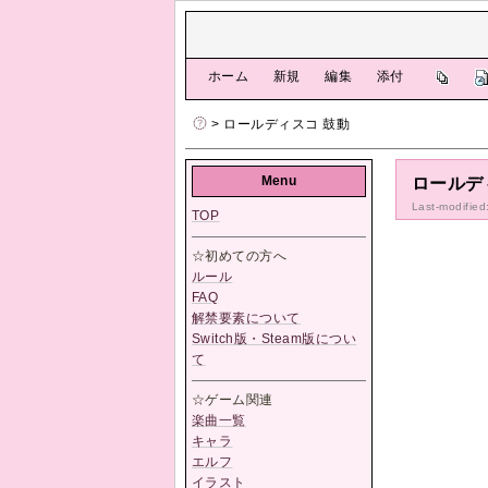
[
ホーム
|
新規
|
編集
|
添付
]
> ロールディスコ 鼓動
Menu
ロールデ
Last-modified
TOP
☆初めての方へ
ルール
FAQ
解禁要素について
Switch版・Steam版につい
て
☆ゲーム関連
楽曲一覧
キャラ
エルフ
イラスト