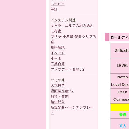
ムービー
実績
☆システム関連
キャラ・エルフの組み合わ
せ考察
マリヤ(小悪魔)楽曲クリア考
ロールディ
察
用語解説
Difficul
イベント
小ネタ
不具合等
LEVEL
アップデート履歴
/
2
Notes
☆その他
Level Des
人気投票
譜面製作者
/
2
Pack
雑談・質問
Compos
編集総合
新規楽曲ページテンプレー
ト
普通
玄人