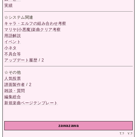
実績
☆システム関連
キャラ・エルフの組み合わせ考察
マリヤ(小悪魔)楽曲クリア考察
用語解説
イベント
小ネタ
不具合等
アップデート履歴
/
2
☆その他
人気投票
譜面製作者
/
2
雑談・質問
編集総合
新規楽曲ページテンプレート
zawazawa
T.
?
Y.
?