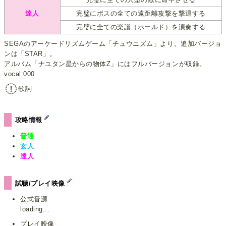
達人
完璧にボスの全ての遠距離攻撃を撃退する
完璧に全ての楽譜（ホールド）を演奏する
SEGAのアーケードリズムゲーム「チュウニズム」より。追加バージョ
ンは「STAR」。
アルバム「ナユタン星からの物体Z」にはフルバージョンが収録。
vocal:000
歌詞
攻略情報
普通
玄人
達人
試聴/プレイ映像
公式音源
loading...
プレイ映像