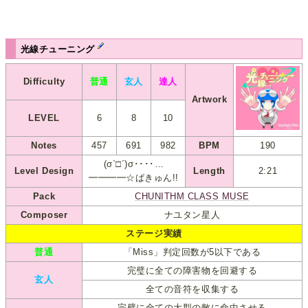
光線チューニング
Difficulty
普通
玄人
達人
Artwork
LEVEL
6
8
10
Notes
457
691
982
BPM
190
(σ`□´)σ････…
Level Design
Length
2:21
━━━━☆ばきゅん!!
Pack
CHUNITHM CLASS MUSE
Composer
ナユタン星人
ステージ実績
普通
「Miss」判定回数が5以下である
完璧に全ての障害物を回避する
玄人
全ての音符を収集する
完璧に全ての大型の敵に命中させる