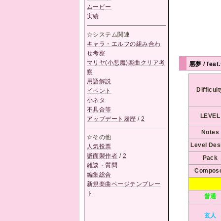
ムービー
実績
☆システム関連
キャラ・エルフの組み合わ
せ考察
マリヤ(小悪魔)楽曲クリア考
悪夢 / fea
察
用語解説
Difficul
イベント
小ネタ
不具合等
LEVEL
アップデート履歴
/
2
Notes
☆その他
Level Des
人気投票
譜面製作者
/
2
Pack
雑談・質問
Compos
編集総合
新規楽曲ページテンプレー
ト
普通
玄人