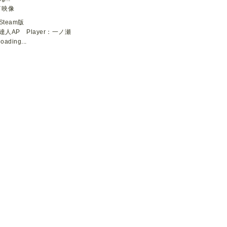
イ映像
Steam版
達人AP Player：一ノ瀬
loading...