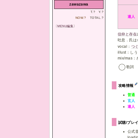
zawazawa
T.
?
Y.
?
達人
NOW.
?
TOTAL.
?
〔
MENU編集
〕
信仰と存在
吐息．氏は
vocal：
つ
illust：し
mix/mas
歌詞
攻略情報
普通
玄人
達人
試聴/プレ
公式
loadin