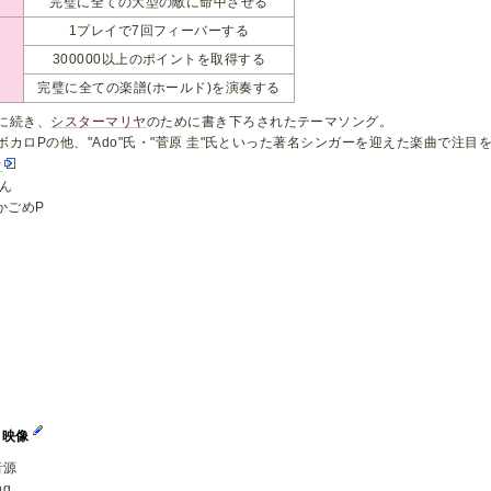
完璧に全ての大型の敵に命中させる
1プレイで7回フィーバーする
300000以上のポイントを取得する
完璧に全ての楽譜(ホールド)を演奏する
に続き、
シスターマリヤ
のために書き下ろされたテーマソング。
ボカロPの他、"Ado"氏・"菅原 圭"氏といった著名シンガーを迎えた楽曲で注
ぐ
うん
：かごめP
イ映像
音源
g...