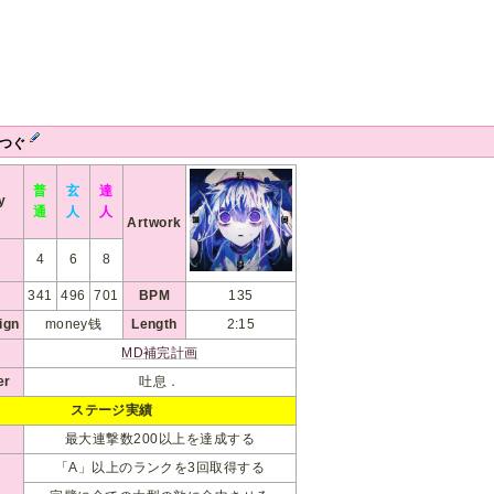
t.つぐ
普
玄
達
ty
通
人
人
Artwork
4
6
8
341
496
701
BPM
135
ign
money钱
Length
2:15
MD補完計画
er
吐息．
ステージ実績
最大連撃数200以上を達成する
「A」以上のランクを3回取得する