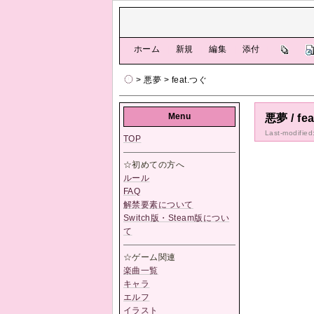
[
ホーム
|
新規
|
編集
|
添付
]
> 悪夢 > feat.つぐ
Menu
悪夢 / fe
Last-modified
TOP
☆初めての方へ
ルール
FAQ
解禁要素について
Switch版・Steam版につい
て
☆ゲーム関連
楽曲一覧
キャラ
エルフ
イラスト