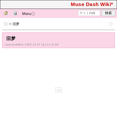
Muse Dash Wiki*
Menu
> 旧梦
旧梦
Last-modified: 2025-12-27 (土) 21:11:56