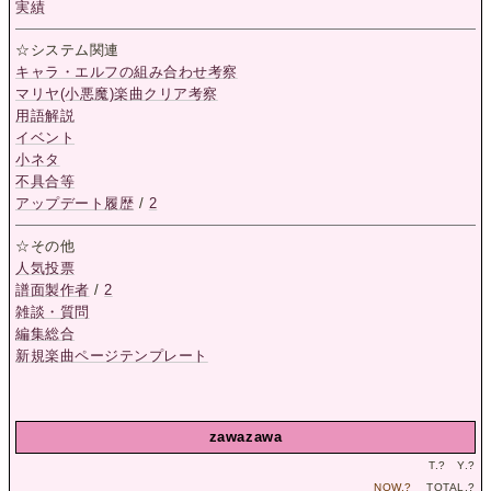
実績
☆システム関連
キャラ・エルフの組み合わせ考察
マリヤ(小悪魔)楽曲クリア考察
用語解説
イベント
小ネタ
不具合等
アップデート履歴
/
2
☆その他
人気投票
譜面製作者
/
2
雑談・質問
編集総合
新規楽曲ページテンプレート
zawazawa
T.
?
Y.
?
NOW.
?
TOTAL.
?