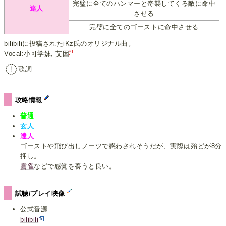
完璧に全てのハンマーと奇襲してくる敵に命中
達人
させる
完璧に全てのゴーストに命中させる
bilibiliに投稿されたiKz氏のオリジナル曲。
*1
Vocal:小可学妹, 艾因
歌詞
攻略情報
普通
玄人
達人
ゴーストや飛び出しノーツで惑わされそうだが、実際は殆どが8分
押し。
雲雀
などで感覚を養うと良い。
試聴/プレイ映像
公式音源
bilibili