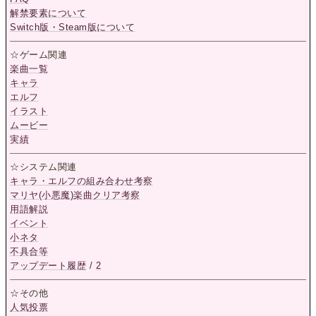
解禁要素について
Switch版・Steam版について
☆ゲーム関連
楽曲一覧
キャラ
エルフ
イラスト
ムービー
実績
☆システム関連
キャラ・エルフの組み合わせ考察
マリヤ(小悪魔)楽曲クリア考察
用語解説
イベント
小ネタ
不具合等
アップデート履歴
/
2
☆その他
人気投票