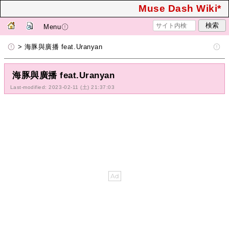
Muse Dash Wiki*
Menu
> 海豚與廣播 feat.Uranyan
海豚與廣播 feat.Uranyan
Last-modified: 2023-02-11 (土) 21:37:03