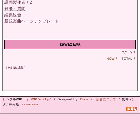
譜面製作者
/
2
雑談・質問
編集総合
新規楽曲ページテンプレート
zawazawa
T.
?
Y.
?
NOW.
?
TOTAL.
?
〔
MENU編集
〕
レンタルWIKI by
WIKIWIKI.jp*
/ Designed by
Olivia
/
広告について
/ 無料レン
タル掲示板
zawazawa