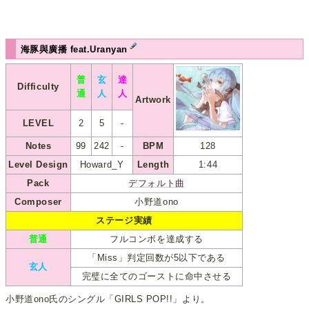
海豚與廣播 feat.Uranyan
普
玄
達
Difficulty
通
人
人
Artwork
LEVEL
2
5
-
Notes
99
242
-
BPM
128
Level Design
Howard_Y
Length
1:44
Pack
デフォルト曲
Composer
小野道ono
ステージ実績
普通
フルコンボを達成する
「Miss」判定回数が5以下である
玄人
完璧に全てのゴーストに命中させる
小野道ono氏のシングル「GIRLS POP!!」より。