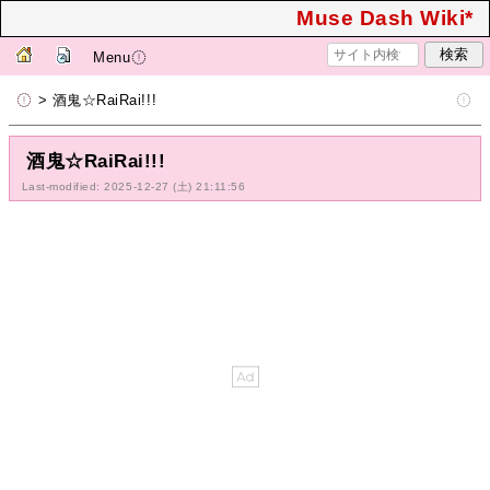
Muse Dash Wiki*
Menu
> 酒鬼☆RaiRai!!!
酒鬼☆RaiRai!!!
Last-modified: 2025-12-27 (土) 21:11:56