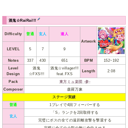
酒鬼☆RaiRai!!!
Difficulty
普通
玄人
達人
Artwork
LEVEL
5
7
9
Notes
337
430
651
BPM
152~192
Level
酒鬼
酒鬼☆villager!!!
Length
2:08
Design
☆FXS!!!
feat.FXS
Pack
東方ミュ楽団 -参-
Composer
森羅万象
ステージ実績
普通
1プレイで4回フィーバーする
「S」ランクを2回取得する
玄人
完璧にボスの全ての遠距離攻撃を撃退する
完璧に全ての小型の敵に命中させる