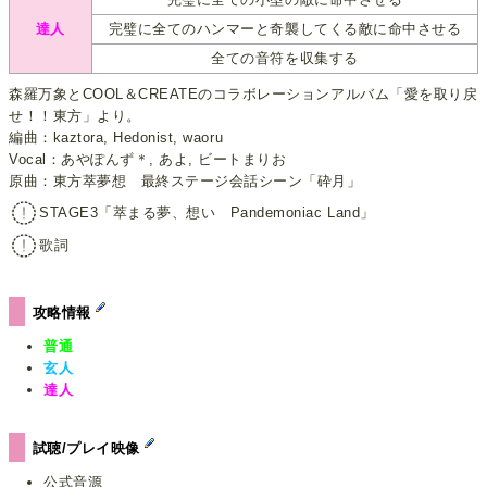
達人
完璧に全てのハンマーと奇襲してくる敵に命中させる
全ての音符を収集する
森羅万象とCOOL＆CREATEのコラボレーションアルバム「愛を取り戻
せ！！東方」より。
編曲：kaztora, Hedonist, waoru
Vocal：あやぽんず＊, あよ, ビートまりお
原曲：東方萃夢想 最終ステージ会話シーン「砕月」
STAGE3「萃まる夢、想い Pandemoniac Land」
歌詞
攻略情報
普通
玄人
達人
試聴/プレイ映像
公式音源