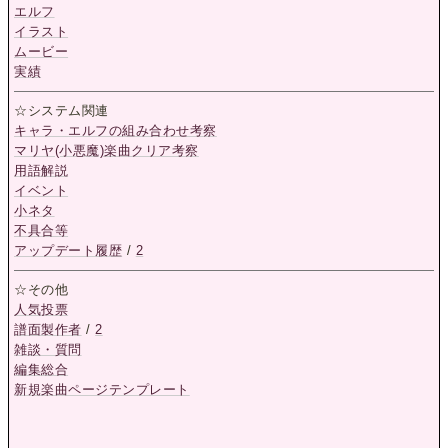
エルフ
イラスト
ムービー
実績
☆システム関連
キャラ・エルフの組み合わせ考察
マリヤ(小悪魔)楽曲クリア考察
用語解説
イベント
小ネタ
不具合等
アップデート履歴
/
2
☆その他
人気投票
譜面製作者
/
2
雑談・質問
編集総合
新規楽曲ページテンプレート