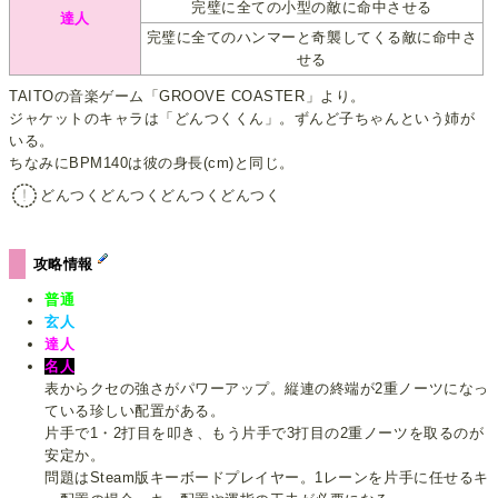
完璧に全ての小型の敵に命中させる
達人
完璧に全てのハンマーと奇襲してくる敵に命中さ
せる
TAITOの音楽ゲーム「GROOVE COASTER」より。
ジャケットのキャラは「どんつくくん」。ずんど子ちゃんという姉が
いる。
ちなみにBPM140は彼の身長(cm)と同じ。
どんつくどんつくどんつくどんつく
攻略情報
普通
玄人
達人
名人
表からクセの強さがパワーアップ。縦連の終端が2重ノーツになっ
ている珍しい配置がある。
片手で1・2打目を叩き、もう片手で3打目の2重ノーツを取るのが
安定か。
問題はSteam版キーボードプレイヤー。1レーンを片手に任せるキ