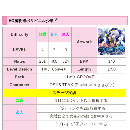
HG魔改造ポリビニル少年
Difficulty
普通
玄人
達人
Artwork
LEVEL
4
7
9
Notes
251
405
524
BPM
140
Level Design
HXJ_ConveX
Length
1:50
Pack
Let's GROOVE!
Composer
IOSYS TRAX (D.watt with さきぴょ)
ステージ実績
普通
111111ポイント以上取得する
「S」ランクを2回取得する
玄人
完璧に全ての空陸の敵に命中させる
1プレイで6回フィーバーする