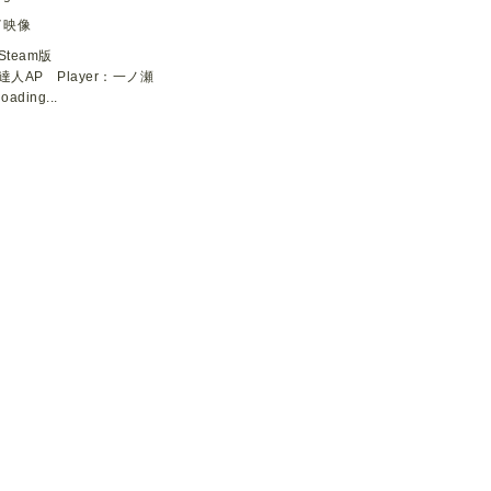
イ映像
Steam版
達人AP Player：一ノ瀬
loading...