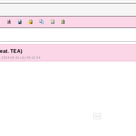
feat. TEA)
: 2024-02-10 (土) 00:11:54