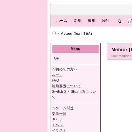
[
ホーム
|
新規
|
編集
|
添付
]
> Meteor (feat. TEA)
Menu
Meteor (
Last-modified
TOP
☆初めての方へ
ルール
FAQ
解禁要素について
Switch版・Steam版につい
て
☆ゲーム関連
楽曲一覧
キャラ
エルフ
イラスト