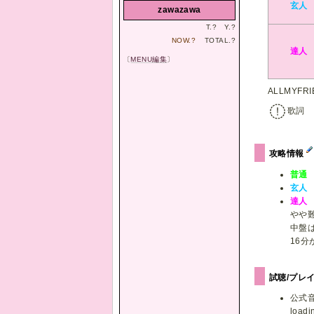
玄人
zawazawa
T.
?
Y.
?
NOW.
?
TOTAL.
?
達人
〔
MENU編集
〕
ALLMYF
歌詞
攻略情報
普通
玄人
達人
やや
中盤
16
試聴/プレ
公式
loadin