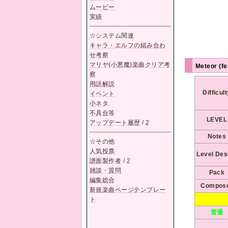
ムービー
実績
☆システム関連
キャラ・エルフの組み合わ
せ考察
マリヤ(小悪魔)楽曲クリア考
Meteor (fe
察
用語解説
Difficul
イベント
小ネタ
不具合等
LEVEL
アップデート履歴
/
2
Notes
☆その他
人気投票
Level Des
譜面製作者
/
2
雑談・質問
Pack
編集総合
Compos
新規楽曲ページテンプレー
ト
普通