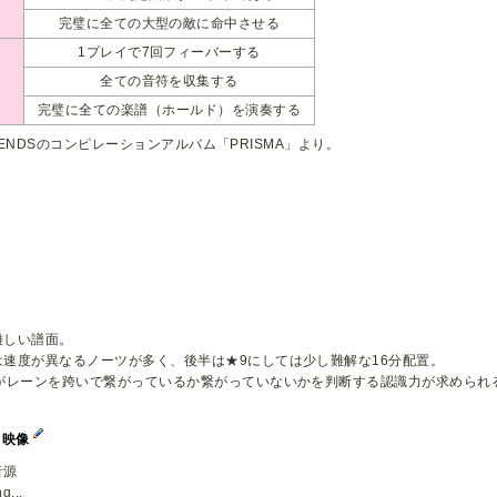
完璧に全ての大型の敵に命中させる
1プレイで7回フィーバーする
全ての音符を収集する
完璧に全ての楽譜（ホールド）を演奏する
RIENDSのコンピレーションアルバム「PRISMA」より。
難しい譜面。
は速度が異なるノーツが多く、後半は★9にしては少し難解な16分配置。
分がレーンを跨いで繋がっているか繋がっていないかを判断する認識力が求められ
イ映像
音源
g...