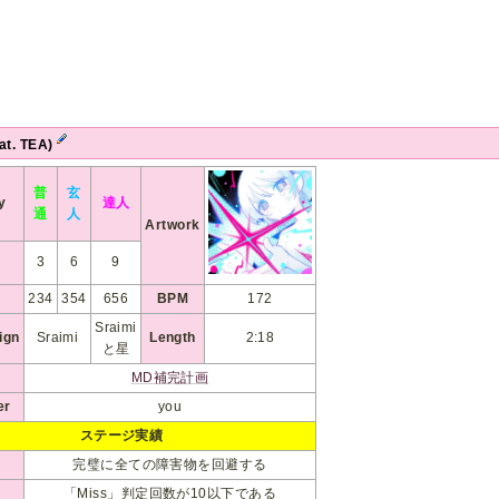
at. TEA)
普
玄
ty
達人
通
人
Artwork
3
6
9
234
354
656
BPM
172
Sraimi
ign
Sraimi
Length
2:18
と星
MD補完計画
er
you
ステージ実績
完璧に全ての障害物を回避する
「Miss」判定回数が10以下である