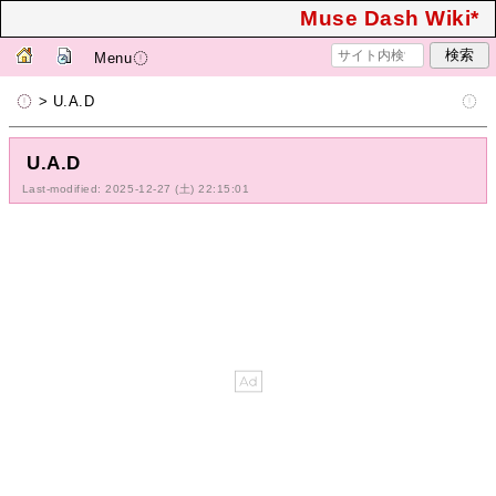
Muse Dash Wiki*
Menu
> U.A.D
U.A.D
Last-modified: 2025-12-27 (土) 22:15:01