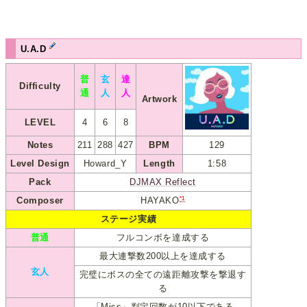
U.A.D
普
玄
達
Difficulty
通
人
人
Artwork
LEVEL
4
6
8
Notes
211
288
427
BPM
129
Level Design
Howard_Y
Length
1:58
Pack
DJMAX Reflect
*1
Composer
HAYAKO
ステージ実績
普通
フルコンボを達成する
最大連撃数200以上を達成する
玄人
完璧にボスの全ての遠距離攻撃を撃退す
る
「Miss」判定回数が10以下である