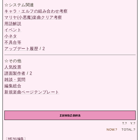
☆システム関連
キャラ・エルフの組み合わせ考察
マリヤ(小悪魔)楽曲クリア考察
用語解説
イベント
小ネタ
不具合等
アップデート履歴
/
2
☆その他
人気投票
譜面製作者
/
2
雑談・質問
編集総合
新規楽曲ページテンプレート
zawazawa
T.
?
Y.
?
NOW.
?
TOTAL.
?
〔
MENU編集
〕