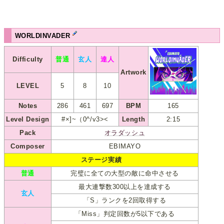
WORLDINVADER
Difficulty
普通
玄人
達人
Artwork
LEVEL
5
8
10
Notes
286
461
697
BPM
165
Level Design
#×]~（0^/v3><
Length
2:15
Pack
オラダッシュ
Composer
EBIMAYO
ステージ実績
普通
完璧に全ての大型の敵に命中させる
最大連撃数300以上を達成する
玄人
「S」ランクを2回取得する
「Miss」判定回数が5以下である