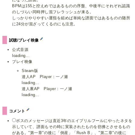
BPMは155と控えめではあるものの序盤、中後半にそれぞれ認識
のしづらい同時押し混フレラッシュが来る。
しっかりやりやすい運指を組めば単純な譜面ではあるものの随所
に24分が混ざってくるのにも注意。
試聴/プレイ映像
公式音源
loading...
プレイ映像
Steam版
達人AP Player：一ノ瀬
loading...
達人裏AP Player：一ノ瀬
loading...
コメント
ボスのメッセージは直近3年のエイプリルフールにやったネタを
示していて、譜面もその時に実装されたものを彷彿とさせるもの
がある。"第一章"の後に「倒産」「Rush B」、"第二章"の後に