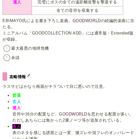
達人
完璧にボスの全ての遠距離攻撃を撃退する
全ての音符を収集する
EBIMAYO氏による書き下ろし楽曲。
GOODWORLD
の続編的楽曲に当
たる。
ミニアルバム「GOODCOLLECTION ADD」には通常版・Extended版
が収録。
最大最悪の地球危機
余談
攻略情報
ラスサビはかなり画面がチラついて目に悪いので注意。
普通
玄人
達人
音符や16分の配置など、
GOODWORLD
を思わせる配置が多い。
ただしあちらには無かった2重ノーツ等が追加されている。
名人
表のネタを感じる譜面とは一変、微ズレや混フレのオンパレード
になった譜面。