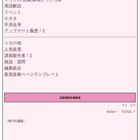
用語解説
イベント
小ネタ
不具合等
アップデート履歴
/
2
☆その他
人気投票
譜面製作者
/
2
雑談・質問
編集総合
新規楽曲ページテンプレート
zawazawa
T.
?
Y.
?
NOW.
?
TOTAL.
?
〔
MENU編集
〕