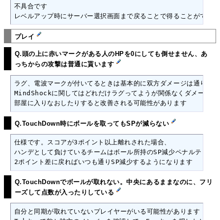
不具合です

レベルアップ時にサーバー選択画面まで戻ることで得ることができま
プレイ
Q.頭の上に赤いマークがある人のHPを0にしても倒せません、あ
っちからの攻撃は普通に貰います
ラグ、電波マークが付いてるときは基本的に双方ダメージは通りませ
MindShockに関してはどれだけラグってようが関係なくダメージが
部屋に入りなおしたりすると改善される可能性があります
Q.TouchDown時にボールを取ってもSPが減らない
仕様です。スコアが3ポイント以上離れされた場合、

ハンデとして負けているチームはボール所持のSP減少ペナルティが起
2ポイント差に戻ればいつも通りSP減少するようになります
Q.TouchDownでボールが取れない。中央にあるままなのに、フリ
ーズして点数が入ったりしている
自分と同期が取れていないプレイヤーがいる可能性があります
