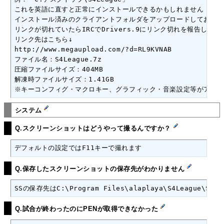
これを英語に直すと正常にインストールできるかもしれません

インストール済みのクライアントフォルダをアップロードしておきま
リンクが切れていたらIRCでDrivers.9にリンク切れを報告してくだ
リンク先はこちら↓

http://www.megaupload.com/?d=RL9KVNAB

ファイル名：S4League.7z

圧縮ファイルサイズ：404MB

解凍時ファイルサイズ：1.41GB

※キーコンフィグ・マクロキー、グラフィック・音楽設定等がアップ
システム
Q.スクリーンショットはどうやって撮るんですか？
デフォルトの設定ではF11キーで撮れます
Q.保存したスクリーンショットの保存先がわかりません
SSの保存先はC:\Program Files\alaplaya\S4League\Scre
Q.試合が終わったのにPENが取得できなかった