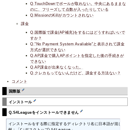
Q.TouchDownでボールが取れない。中央にあるままな
のに、フリーズして点数が入ったりしている
Q.MissionのKillがカウントされない
課金
Q.国際版で課金(AP補充)をするにはどうすればいいで
すか？
Q."No Payment System Avaliable"と表示されて課金
方式が選択できない
Q.AP課金で購入APポイントを指定した後の手続きが
できない
Q.AP課金が出来なくなった。
Q.クレカもってないんだけど、課金する方法ない？
コメント
国際版
インストール
Q.S4Leagueをインストールできません
インストールをする際に指定するディレクトリ名に日本語が混じって
例：「C:デスクトップ\S4League」　
