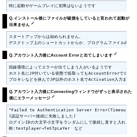
特に起動やゲームプレイに支障はないようです
Q.インストール後にファイルが破損をしていると言われて起動が
出来ません
スタートアップからは始められません。

デスクトップ上のショートカットからか、プログラムファイル内のpat
Q.アカウント入力後にAccount Errorと出てしまいます
回線環境によってエラーが出てしまう人がいるようです

ホスト名にJP付いている状態で垢取ってもAccountErrorでログ
プロキシなどを挟んでJP以外のホスト名でActivation入力ま
Q.アカウント入力後にConnectingウィンドウがずっと表示された
後にエラーメッセージ
"Failed to Authentication Server Error(Timeout). [
(認証サーバー接続に失敗しました)

ログインIDの大文字小文字をランダムにして接続し直すと入れる可能
例:testplayer→TeSTpLaYer　など