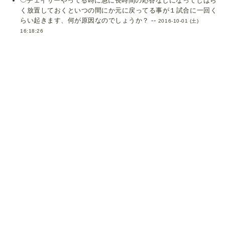
チェイサーやってる時に急に長時間の応答なしになってしばら
く放置しておくといつの間にか元に戻ってる事が１試合に一回く
らい起きます、何が原因なのでしょうか？ --
2016-10-01 (土)
16:18:26