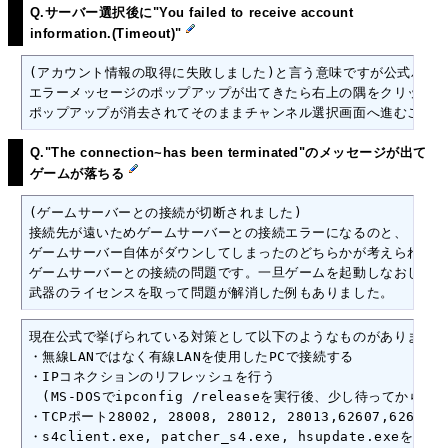
Q.サーバー選択後に"You failed to receive account
information.(Timeout)"
(アカウント情報の取得に失敗しました)と言う意味ですが公式バグの
エラーメッセージのポップアップが出てきたら右上の隅をクリックした
ポップアップが消去されてそのままチャンネル選択画面へ進むことが
Q."The connection~has been terminated"のメッセージが出て
ゲームが落ちる
(ゲームサーバーとの接続が切断されました)

接続先が遠いためゲームサーバーとの接続エラーになるのと、

ゲームサーバー自体がダウンしてしまったのどちらかが考えられます
ゲームサーバーとの接続の問題です。一旦ゲームを起動しなおして再
武器のライセンスを取って問題が解消した例もありました。
現在公式で挙げられている対策として以下のようなものがあります。

・無線LANではなく有線LANを使用したPCで接続する

・IPコネクションのリフレッシュを行う

　(MS-DOSでipconfig /releaseを実行後、少し待ってからipco
・TCPポート28002, 28008, 28012, 28013,62607,62608,
・s4client.exe, patcher_s4.exe, hsupdate.exe