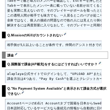
Tabキーで敵と味方のメンバーを確認して、Escキーを押したときの
Tabキーで表示したメンバー表に載っていない名前が出てくることが
姿も実際に見えないので、そのプレイヤーがボールを取ったとしても
この透明人間が相手でも味方でも、一人居るとこのバグが起こります

全体ではなく、個人の接続の問題なので他の人には見えたり倒せたり
解決するには再度部屋に入りなおして、そのプレイヤーと同期を取れ
Q.MissionのKillがカウントされない
相手側が5人以上いることが条件です。仲間のアシスト付きでのキル
課金
Q.国際版で課金(AP補充)をするにはどうすればいいですか？
alaplaya公式サイトでログインをして、"UPLOAD AP"または"A
課金方法は4つあり、"Pay By Cash"を選ぶとクレジットカー
Q."No Payment System Avaliable"と表示されて課金方式が選択
できない
AccountページのEdit Accountタブで国籍を日本からSwede
日本語対応しているサービスなら接続元の情報から自動的に日本語の