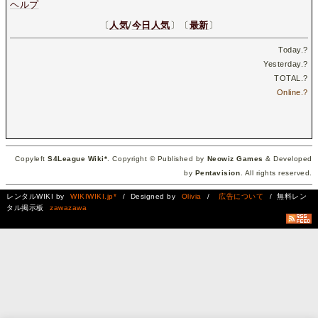
ヘルプ
〔
人気
/
今日人気
〕〔
最新
〕
Today.
?
Yesterday.
?
TOTAL.
?
Online.
?
Copyleft
S4League Wiki*
. Copyright © Published by
Neowiz Games
& Developed
by
Pentavision
. All rights reserved.
レンタルWIKI by
WIKIWIKI.jp*
/ Designed by
Olivia
/
広告について
/ 無料レン
タル掲示板
zawazawa