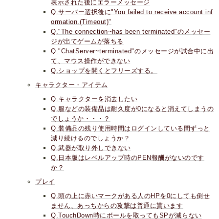
表示された後にエラーメッセージ
Q.サーバー選択後に"You failed to receive account inf
ormation.(Timeout)"
Q."The connection~has been terminated"のメッセー
ジが出てゲームが落ちる
Q."ChatServer~terminated"のメッセージが試合中に出
て、マウス操作ができない
Q.ショップを開くとフリーズする。
キャラクター・アイテム
Q.キャラクターを消去したい
Q.服などの装備品は耐久度が0になると消えてしまうの
でしょうか・・・？
Q.装備品の残り使用時間はログインしている間ずっと
減り続けるのでしょうか？
Q.武器が取り外しできない
Q.日本版はレベルアップ時のPEN報酬がないのです
か？
プレイ
Q.頭の上に赤いマークがある人のHPを0にしても倒せ
ません、あっちからの攻撃は普通に貰います
Q.TouchDown時にボールを取ってもSPが減らない