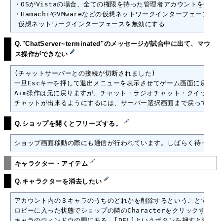
・OSがVistaの場合、全ての権限を持った管理者アカウントを使用
・HamachiやVMwareなどの仮想ネットワークインターフェース
 仮想ネットワークインターフェースを無効にする
Q."ChatServer~terminated"のメッセージが試合中に出て、マウ
ス操作ができない
(チャットサーバーとの接続が切断されました)

一旦Escキーを押して退出メニューを表示させてゲーム画面に戻って
Aim操作は元に戻りますが、チャット・ラジオチャット・クイックチ
チャットが出来るようにするには、サーバー選択画面まで戻って再接
Q.ショップを開くとフリーズする。
ショップ画面移動の際にも通信が行われています。しばらく待って下
キャラクター・アイテム
Q.キャラクターを消去したい
アカウント内の３キャラのうちのどれかを削除するということでした
ロビーに入った状態でショップの隣のCharacterをクリックすると
キャラのウィンドウの隅にある、[DEL]というボタンを押すと消去が