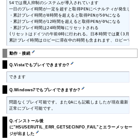
S4では廃人抑制のシステムが導入されています

一日のプレイ時間が一定を超すと取得PENにペナルティが発生します

・累計プレイ時間が8時間を超えると取得PENが50%になる

・累計プレイ時間が12時間を超えると取得PENが0%になる

・累計プレイ時間は24時間毎にリセットされる

(リセットはドイツの午前0時に行われる。日本時間では夏(3月30日～
累計プレイ時間はロビーに滞在中の時間も含まれます、ロビーで寝落
動作・接続
Q.Vistaでもプレイできますか?
できます
Q.Windows7でもプレイできますか?
問題なくプレイ可能です。またQAにも記載しましたが現在最新クライア
正常にプレイ可能です。
Q.インストール後
に"HSUSERUTIL_ERR_GETSECINFO_FAIL"とエラーメッセー
ジが出ました