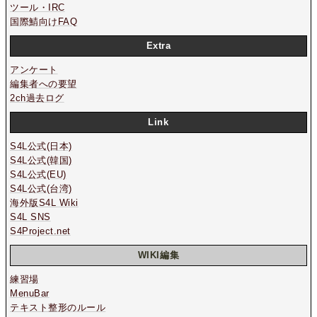
ツール・IRC
国際鯖向けFAQ
Extra
アンケート
編集者への要望
2ch過去ログ
Link
S4L公式(日本)
S4L公式(韓国)
S4L公式(EU)
S4L公式(台湾)
海外版S4L Wiki
S4L SNS
S4Project.net
WIKI編集
練習場
MenuBar
テキスト整形のルール