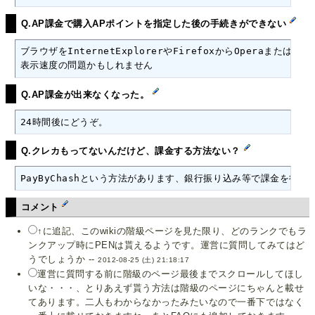
Q.AP課金で購入APポイントを指定した後の手続きができない
ブラウザをInternetExplorerやFirefoxからOperaまたは
表示速度の問題かもしれません
Q.AP課金が出来なくなった。
24時間後にどうぞ。
Q.クレカもってないんだけど、課金する方法ない？
PayByChashという方法があります、銀行振り込み等で課金を行う
コメント
↑に追記、このwikiの階級ページを見た限り、どのランクでもラ
ンクアップ時にPENは貰えるようです。運営に質問してみてはど
うでしょうか --
2012-08-25 (土) 21:18:17
運営に質問する前に階級のページ最後までスクロールしてほし
いな・・・、とりあえず貰う方法は階級のページにちゃんと載せ
てあります。二人もわからなかったみたいなので一番下ではなく