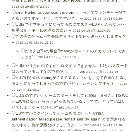
一番上に載せておきますね。あとFAQにも追加しておきます。 --
2012-08-26 (日) 07:16:09
error Failed to downoad version,ini っとでてランチャーがで
きないのですが、どうしてですか？； --
2012-08-28 (火) 18:05:26
EU版でアマチュアになってるのにマスターEXPが入らない･･･
相手はルーキー13未満なのにぃ --
2012-10-15 (月) 22:34:55
この手のゲームって登録するサイトで何か違ったりしますか？
--
2012-11-03 (土) 01:21:12
たとえばS4の場合Pmangかガマニアのアカでプレイでき
ますが --
2012-11-03 (土) 01:22:55
EU版やりたいのですが、ログインできません。IDとパスワード
は合っているはずなのですが。。。 --
2013-01-20 (日) 09:11:15
EUでほかの人のpingが２００００ぐらいをこえて自動的に落ち
るようになってしまったのですがどうしたらいいですか？ --
2013-
09-21 (土) 22:08:17
EUなのですが、ゲームスタートをしても起動しません。HGWC
が100%になったらもうS4が落ちているようです。どうすればい
いでしょうか --
2014-01-07 (火) 14:14:09
EUですがログインしてゲーム画面に行った途端に
authentication failed.please restart and try again.と表示される
のですが、何が原因なのでしょうか… --
2015-03-18 (水) 13:13:38