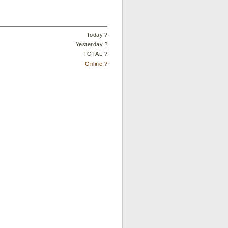
Today.
?
Yesterday.
?
TOTAL.
?
Online.
?