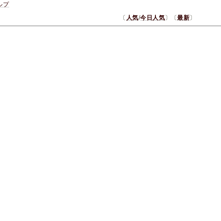
ルプ
〔
人気
/
今日人気
〕〔
最新
〕