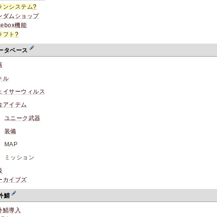
ランシステム
?
ンダムショップ
kebox機能
ラフト
?
ータベース
器
キル
ェイサーウィルス
金アイテム
ユニーク武器
装備
MAP
ミッション
級
ーカイブズ
外鯖
外鯖導入