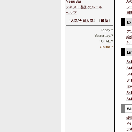
MenuBar
A
テキスト整形のルール
ツ
ヘルプ
国
〔
人気
/
今日人気
〕〔
最新
〕
Ex
Today.
?
ア
Yesterday.
?
編
TOTAL.
?
2
Online.
?
Li
S4
S4
S4
S4
海外
S4
S4P
W
練
Me
テ