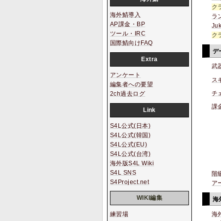
ク
海外鯖導入
ラ
AP課金・BP
Ju
ツール・IRC
ク
国際鯖向けFAQ
デ
Extra
武
アンケート
ス
編集者への要望
チ
2ch過去ログ
課
Link
S4L公式(日本)
S4L公式(韓国)
S4L公式(EU)
S4L公式(台湾)
海外版S4L Wiki
S4L SNS
階
S4Project.net
ア
WIKI編集
海
練習場
海