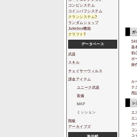
コンビシステム
コインバフシステム
クランシステム
?
ランダムショップ
Jukebox機能
ガ
クラフト
?
S4
データベース
基
初
武器
ポ
スキル
操
チェイサーウィルス
課金アイテム
ル
テ
ユニーク武器
用
装備
シ
MAP
エ
ミッション
エ
階級
カ
アーカイブズ
コ
コ
海外鯖