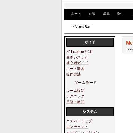
[
ホーム
|
新規
|
編集
|
添付
]
> MenuBar
ガイド
Me
Last
S4Leagueとは
基本システム
初心者ガイド
ポート開放
操作方法
ゲームモード
ルーム設定
テクニック
用語・略語
システム
エスパーチップ
エンチャント
カードコレクション