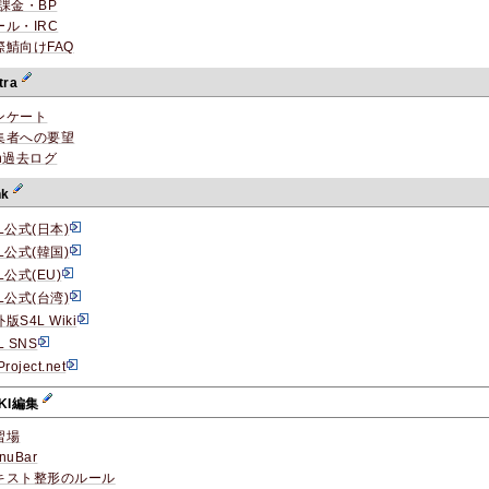
P課金・BP
ール・IRC
際鯖向けFAQ
tra
ンケート
集者への要望
ch過去ログ
nk
L公式(日本)
L公式(韓国)
L公式(EU)
L公式(台湾)
版S4L Wiki
L SNS
roject.net
IKI編集
習場
nuBar
キスト整形のルール