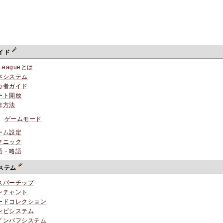
イド
Leagueとは
本システム
心者ガイド
ート開放
作方法
ゲームモード
ーム設定
クニック
語・略語
ステム
スパーチップ
ンチャント
ードコレクション
ンビシステム
インバフシステム