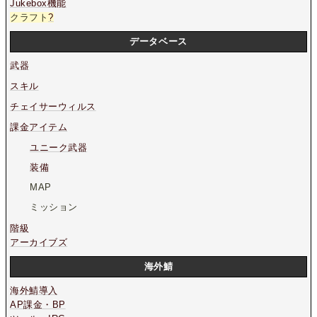
Jukebox機能
クラフト
?
データベース
武器
スキル
チェイサーウィルス
課金アイテム
ユニーク武器
装備
MAP
ミッション
階級
アーカイブズ
海外鯖
海外鯖導入
AP課金・BP