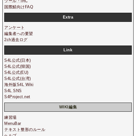
ツール・IRC
国際鯖向けFAQ
Extra
アンケート
編集者への要望
2ch過去ログ
Link
S4L公式(日本)
S4L公式(韓国)
S4L公式(EU)
S4L公式(台湾)
海外版S4L Wiki
S4L SNS
S4Project.net
WIKI編集
練習場
MenuBar
テキスト整形のルール
ヘルプ