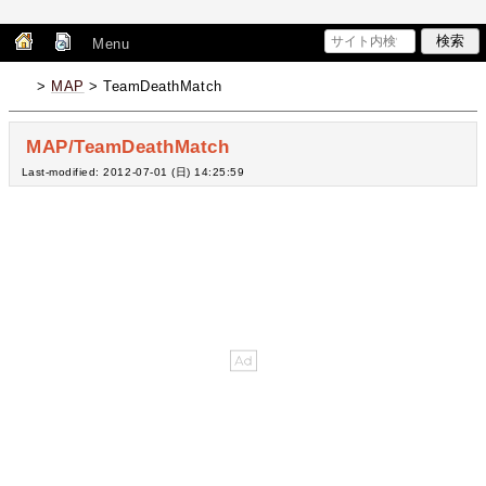
Menu
>
MAP
> TeamDeathMatch
MAP/TeamDeathMatch
Last-modified: 2012-07-01 (日) 14:25:59