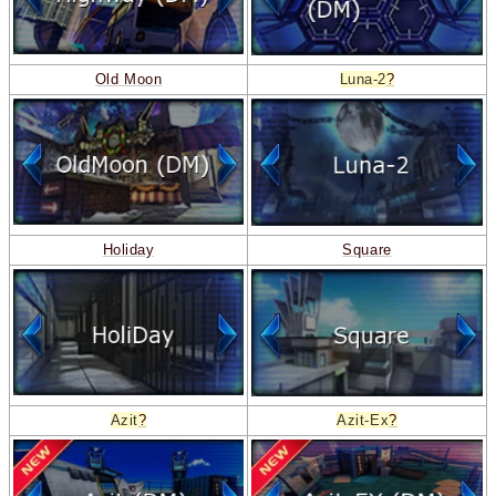
Old Moon
Luna-2
?
Holiday
Square
Azit
?
Azit-Ex
?