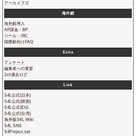
アーカイブズ
海外鯖
海外鯖導入
AP課金・BP
ツール・IRC
国際鯖向けFAQ
Extra
アンケート
編集者への要望
2ch過去ログ
Link
S4L公式(日本)
S4L公式(韓国)
S4L公式(EU)
S4L公式(台湾)
海外版S4L Wiki
S4L SNS
S4Project.net