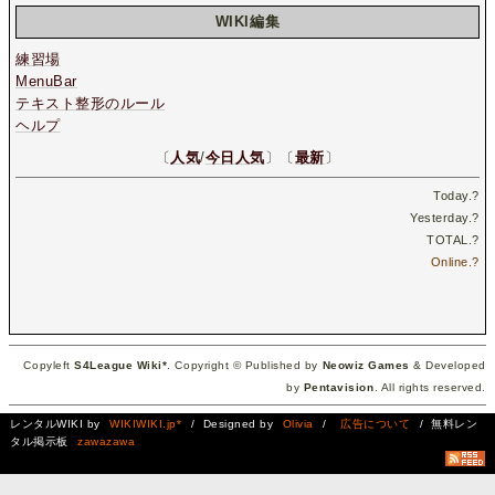
WIKI編集
練習場
MenuBar
テキスト整形のルール
ヘルプ
〔
人気
/
今日人気
〕〔
最新
〕
Today.
?
Yesterday.
?
TOTAL.
?
Online.
?
Copyleft
S4League Wiki*
. Copyright © Published by
Neowiz Games
& Developed
by
Pentavision
. All rights reserved.
レンタルWIKI by
WIKIWIKI.jp*
/ Designed by
Olivia
/
広告について
/ 無料レン
タル掲示板
zawazawa