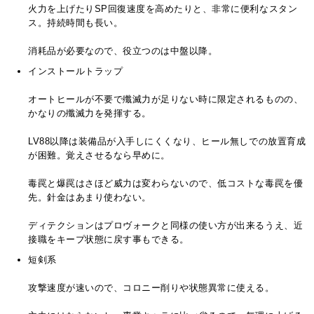
火力を上げたりSP回復速度を高めたりと、非常に便利なスタン
ス。持続時間も長い。
消耗品が必要なので、役立つのは中盤以降。
インストールトラップ
オートヒールが不要で殲滅力が足りない時に限定されるものの、
かなりの殲滅力を発揮する。
LV88以降は装備品が入手しにくくなり、ヒール無しでの放置育成
が困難。覚えさせるなら早めに。
毒罠と爆罠はさほど威力は変わらないので、低コストな毒罠を優
先。針金はあまり使わない。
ディテクションはプロヴォークと同様の使い方が出来るうえ、近
接職をキープ状態に戻す事もできる。
短剣系
攻撃速度が速いので、コロニー削りや状態異常に使える。