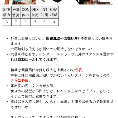
STR
AGI
CON
DEX
INT
CHA
筋力
敏捷
体力
技術
知能
権威
3
7
5
7
5
3
外見は盗賊っぽいが、
回復魔法
や
支援BUFF等
僧侶っぽい技を覚
えます。
一応短剣も扱えるが弱いので期待しないほうがいい。
武器を持たせず、インストールトラップ以外のスタンスを選択す
れば
自動ヒールしてくれます
。
初期は回復薬代が狩り収入を上回るので
必須
。
中盤以降は回復薬が追いつかないくらいダメージを食らうので、
さらに必須
。
露出度の高い女スカが人気。
女スカの髪型が不評ですが、レベルが上がれば「プレ」というア
イテムで髪型が変更できます。
罠は武器の持ち替えもいらず、高威力を叩き出せるので是非覚え
させたいが
スカウト一人ではスタンス上げが非常に難しい。