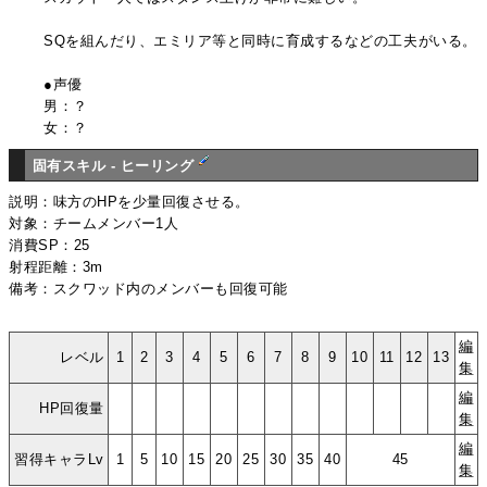
SQを組んだり、エミリア等と同時に育成するなどの工夫がいる。
●声優
男：？
女：？
固有スキル - ヒーリング
説明：味方のHPを少量回復させる。
対象：チームメンバー1人
消費SP：25
射程距離：3m
備考：スクワッド内のメンバーも回復可能
編
レベル
1
2
3
4
5
6
7
8
9
10
11
12
13
集
編
HP回復量
集
編
習得キャラLv
1
5
10
15
20
25
30
35
40
45
集