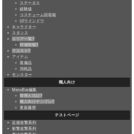
ステータス
経験値
コスチューム回収箱
UIウインドウ
キャラクター
スタンス
エリア一覧
?
狩場情報
?
クエスト
?
アイテム
装備品
消耗品
モンスター
職人向け
MenuBar編集
管理人注記
?
職人向けテンプレ
?
更新履歴
テストページ
近接攻撃系列
射撃攻撃系列