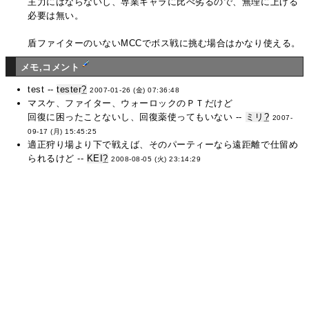
主力にはならないし、専業キャラに比べ劣るので、無理に上げる
必要は無い。
盾ファイターのいないMCCでボス戦に挑む場合はかなり使える。
メモ,コメント
test --
tester
?
2007-01-26 (金) 07:36:48
マスケ、ファイター、ウォーロックのＰＴだけど
回復に困ったことないし、回復薬使ってもいない --
ミリ
?
2007-
09-17 (月) 15:45:25
適正狩り場より下で戦えば、そのパーティーなら遠距離で仕留め
られるけど --
KEI
?
2008-08-05 (火) 23:14:29