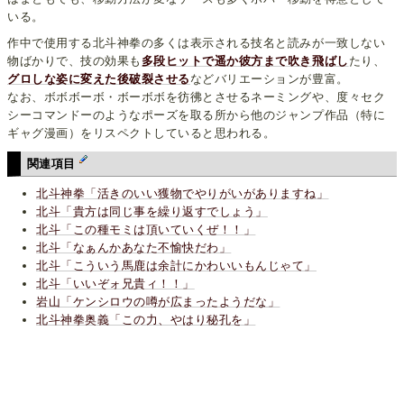
いる。
作中で使用する北斗神拳の多くは表示される技名と読みが一致しない
物ばかりで、技の効果も
多段ヒットで遥か彼方まで吹き飛ばし
たり、
グロしな姿に変えた後破裂させる
などバリエーションが豊富。
なお、ボボボーボ・ボーボボを彷彿とさせるネーミングや、度々セク
シーコマンドーのようなポーズを取る所から他のジャンプ作品（特に
ギャグ漫画）をリスペクトしていると思われる。
関連項目
北斗神拳「活きのいい獲物でやりがいがありますね」
北斗「貴方は同じ事を繰り返すでしょう」
北斗「この種モミは頂いていくぜ！！」
北斗「なぁんかあなた不愉快だわ」
北斗「こういう馬鹿は余計にかわいいもんじゃて」
北斗「いいぞォ兄貴ィ！！」
岩山「ケンシロウの噂が広まったようだな」
北斗神拳奥義「この力、やはり秘孔を」