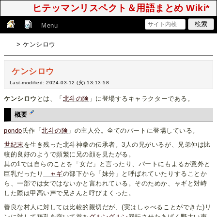
ヒテッマンリスペクト＆用語まとめ Wiki*
Menu
> ケンシロウ
ケンシロウ
Last-modified: 2024-03-12 (火) 13:13:58
ケンシロウ
とは、「
北斗の険
」に登場するキャラクターである。
概要
pondo
氏作「
北斗の険
」の主人公。全てのパートに登場している。
世紀末
を生き残った北斗神拳の伝承者。3人の兄がいるが、兄弟仲は比
較的良好のようで頻繁に兄の顔を見たがる。
其の1では自らのことを「女だ」と言ったり、パートにもよるが意外と
巨乳だったり
ャギ
の部下から「妹分」と呼ばれていたりすることか
ら、一部では女ではないかと言われている。そのためか、ャギと対峙
した際は甲高い声で兄さんと呼びまくった。
善良な村人に対しては比較的親切だが、(実はしゃべることができた)リ
ンに対して秘孔を突いて首を
グルングルン
回転させたあげく野太い声