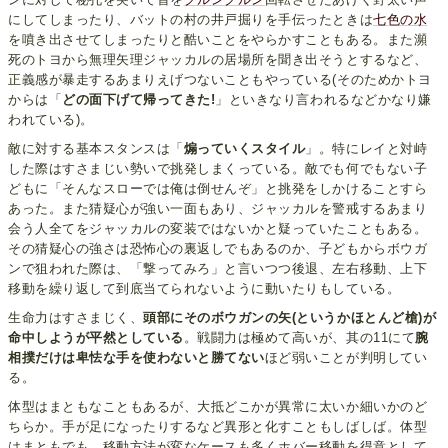
にしてしまったり、バットの村の井戸掘りを手伝ったときは
七色の水
を噴き出させてしまったりと酷いことをやらかすこともある。また瀕
死のトヨから無理矢理ジャッカルの居場所を聞き出そうとするなど、
正義感が暴走するあまりえげつないこともやっている(そのためかトヨ
からは「
どの面下げて帰ってきた!
」といきなり言われるなどかなり嫌
われている)。
敵に対する基本スタンスは「
煽っていくスタイル
」。特にレイと対峙
した際はすさまじい勢いで挑発しまくっている。敵でも何でもない子
どもに「そんなスローでは俺は倒せんぞ」と挑発をしかけることすら
あった。また猜疑心が強い一面もあり、ジャッカルを警戒するあまり
会う人全てをジャッカルの変装ではないかと疑っていたこともある。
その猜疑心の強さは恐怖心の裏返しでもあるのか、子どもからボウガ
ンで狙われた際は、「撃ってみろ」と言いつつ後退、左右移動、上下
移動を繰り返して到底当てられないように動いたりもしている。
生命力はすさまじく、
頭部にそのボウガンの矢(というかほとんど槍)が
命中しようが平然としている
。戦闘力は極めて高いが、其の11にて
腕
相撲だけは卑怯な手を使わないと勝てない
ほど弱いことが判明してい
る。
体型はまともなこともあるが、大抵どこかが異常に太いか細いかのど
ちらか。手が足になったりするなど異形と化すこともしばしば。体型
はまともでも、移動方法が変なケースも多くホバー移動を得意として