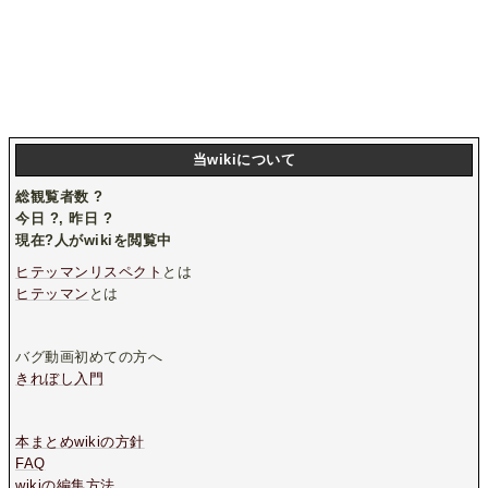
当wikiについて
総観覧者数
?
今日
?
, 昨日
?
現在
?
人がwikiを閲覧中
ヒテッマンリスペクト
とは
ヒテッマン
とは
バグ動画初めての方へ
きれぼし入門
本まとめwikiの方針
FAQ
wikiの編集方法