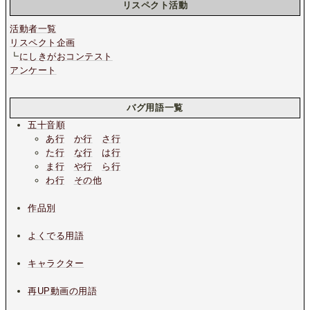
リスペクト活動
活動者一覧
リスペクト企画
┗
にしきがおコンテスト
アンケート
バグ用語一覧
五十音順
あ行
か行
さ行
た行
な行
は行
ま行
や行
ら行
わ行
その他
作品別
よくでる用語
キャラクター
再UP動画の用語