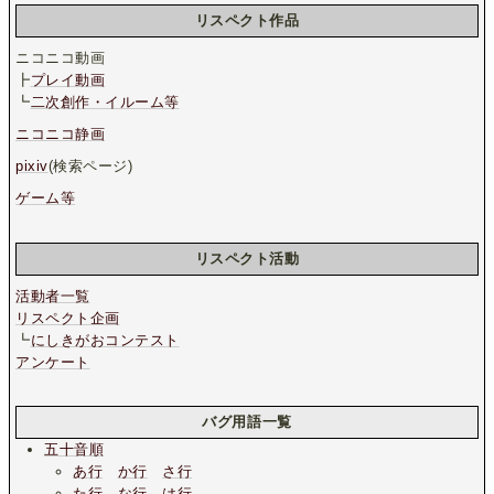
リスペクト作品
ニコニコ動画
┣
プレイ動画
┗
二次創作・イルーム等
ニコニコ静画
pixiv
(検索ページ)
ゲーム等
リスペクト活動
活動者一覧
リスペクト企画
┗
にしきがおコンテスト
アンケート
バグ用語一覧
五十音順
あ行
か行
さ行
た行
な行
は行