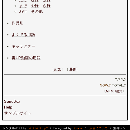
ま行
や行
ら行
わ行
その他
作品別
よくでる用語
キャラクター
再UP動画の用語
〔
人気
〕〔
最新
〕
T.
?
Y.
?
NOW.
?
TOTAL.
?
〔
MENU編集
〕
SandBox
Help
サンプルサイト
レンタルWIKI by
WIKIWIKI.jp*
/ Designed by
Olivia
/
広告について
/ 無料レン