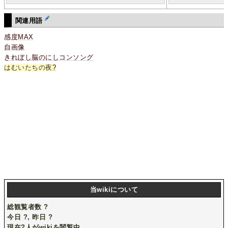
関連用語
感度MAX
自画像
きれぼし脳のにしコンソング
はむいたちの夜
?
当wikiについて
総観覧者数
?
今日
?
, 昨日
?
現在
?
人がwikiを閲覧中