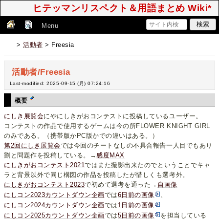
ヒテッマンリスペクト＆用語まとめ Wiki*
Menu
>
活動者
> Freesia
活動者/Freesia
Last-modified: 2025-09-15 (月) 07:24:16
概要
にしき展覧会
にやにしきがおコンテストに投稿しているユーザー。
コンテストの作品で使用するゲームは今の所FLOWER KNIGHT GIRL
のみである。（携帯版かPC版かでの違いはある。）
第2回にしき展覧会
では今回のチートなしの不具合報告一人目でもあり
割と問題作を投稿している。→
感度MAX
にしきがおコンテスト2021
ではまた撮影出来たのでということでキャ
ラと背景以外で同じ構図の作品を投稿したが惜しくも選考外。
にしきがおコンテスト2023
で初めて選考を通った→
自画像
にしコン2023カウントダウン企画
では
6日前の画像
、
にしコン2024カウントダウン企画
では
1日前の画像
にしコン2025カウントダウン企画
では
5日前の画像
を担当している