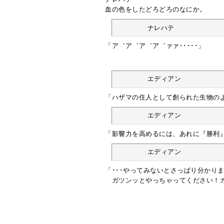
血の色をしたどろどろのなにか。
	ナレハテ
「ア゛ア゛ア゛ア゛ァァ･････」
	エディアン
「ハザマの住人として創られた生物の
	エディアン
「影響力を高めるには、あれに『勝利』
	エディアン
「･･･やってみないとさっぱり分かり
ガツンッとやっちゃってください！