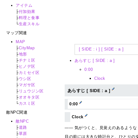
アイテム
├
付加効果
├
料理と食事
└
生産スキル
マップ関連
MAP
├
CityMap
[ SIDE : i ]
[ SIDE : a ]
├
地形
├
チナミ区
あらすじ [ SIDE : a ]
├
ヒノデ区
0:00
├
カミセイ区
Clock
├
ウシ区
├
マガサ区
あらすじ [ SIDE : a ]
├
リュウジン区
├
オオキタ区
└
カスミ区
0:00
敵NPC関連
Clock
敵NPC
├
道路
―― 気がつくと、見覚えのあるような 
├
草原
目の前には大きな時計台と、ひとりの