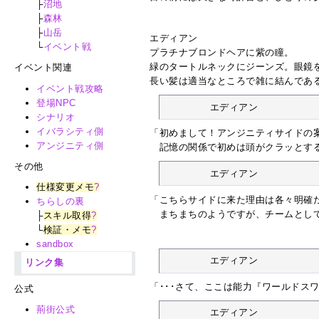
├
沼地
├
森林
├
山岳
エディアン
└
イベント戦
プラチナブロンドヘアに紫の瞳。
緑のタートルネックにジーンズ。眼鏡
イベント関連
長い髪は適当なところで雑に結んであ
イベント戦攻略
登場NPC
	エディアン
シナリオ
イバラシティ側
「初めまして！アンジニティサイドの
アンジニティ側
記憶の関係で初めは頭がクラッとする
その他
	エディアン
仕様変更メモ
?
「こちらサイドに来た理由は各々明確だ
ちらしの裏
まちまちのようですが、チームとして
├
スキル取得
?
└
検証・メモ
?
sandbox
	エディアン
リンク集
「･･･さて、ここは能力『ワールドス
公式
荊街公式
	エディアン