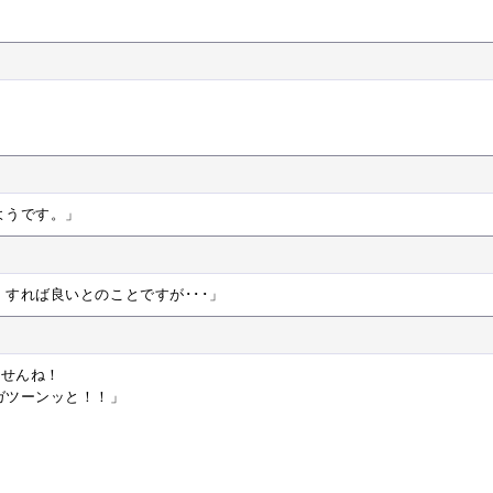
ようです。」
すれば良いとのことですが･･･」
ませんね！
ガツーンッと！！」