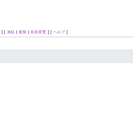
プ
] [
凍結
|
複製
|
名前変更
] [
ヘルプ
]