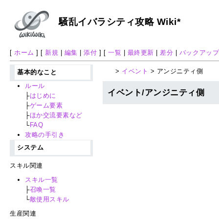
騒乱イバラシティ攻略 Wiki*
[
ホーム
] [
新規
|
編集
|
添付
] [
一覧
|
最終更新
|
差分
|
バックアッ
>
イベント
> アンジニティ側
基本的なこと
ルール
イベント/アンジニティ側
├
はじめに
├
ゲーム要素
├
ほか交流要素など
└
FAQ
攻略の手引き
システム
スキル関連
スキル一覧
├
召喚一覧
└
敵使用スキル
生産関連