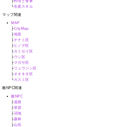
├
料理と食事
└
生産スキル
マップ関連
MAP
├
CityMap
├
地形
├
チナミ区
├
ヒノデ区
├
カミセイ区
├
ウシ区
├
マガサ区
├
リュウジン区
├
オオキタ区
└
カスミ区
敵NPC関連
敵NPC
├
道路
├
草原
├
沼地
├
森林
├
山岳