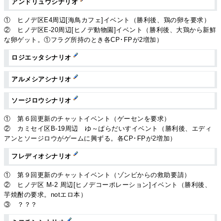
アンドリュウシナリオ
① ヒノデ区E4周辺[海鳥カフェ]イベント（勝利後、鶏の卵を要求）
② ヒノデ区E-20周辺[ヒノデ動物園]イベント（勝利後、大鶏から新鮮
な卵ゲット。①フラグ所持のとき各CP･FPが2増加）
ロジエッタシナリオ
アルメシアシナリオ
ソージロウシナリオ
① 第６回更新のチャットイベント（ゲーセンを要求）
② カミセイ区B-19周辺 ゆ～ぱらだいすイベント（勝利後、エディ
アンとソージロウがゲームに興ずる。各CP･FPが2増加）
フレディオシナリオ
① 第９回更新のチャットイベント（ゾンビからの救助要請）
② ヒノデ区 M-2 周辺[ヒノデコーポレーション]イベント（勝利後、
芋焼酎の要求。notエロ本）
③ ？？？