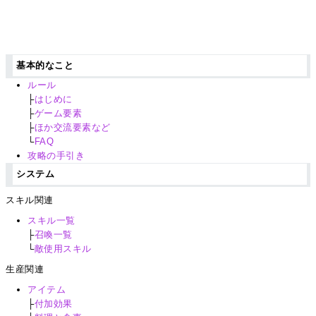
基本的なこと
ルール
├
はじめに
├
ゲーム要素
├
ほか交流要素など
└
FAQ
攻略の手引き
システム
スキル関連
スキル一覧
├
召喚一覧
└
敵使用スキル
生産関連
アイテム
├
付加効果