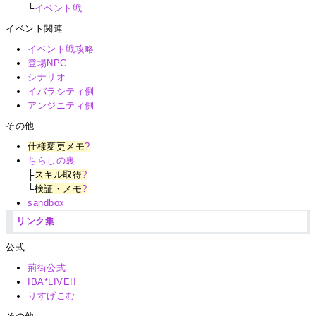
└
イベント戦
イベント関連
イベント戦攻略
登場NPC
シナリオ
イバラシティ側
アンジニティ側
その他
仕様変更メモ
?
ちらしの裏
├
スキル取得
?
└
検証・メモ
?
sandbox
リンク集
公式
荊街公式
IBA*LIVE!!
りすげこむ