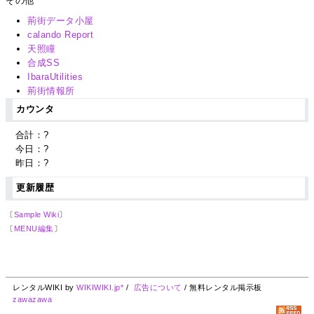
その他
荊街データ小屋
calando Report
天照瞳
合成SS
IbaraUtilities
荊街情報所
カウンタ
合計：
?
今日：
?
昨日：
?
更新履歴
〔
Sample Wiki
〕
〔
MENU編集
〕
レンタルWIKI by
WIKIWIKI.jp*
/
広告について
/ 無料レンタル掲示板
zawazawa