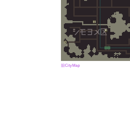
旧CityMap