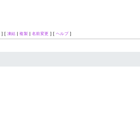
プ
] [
凍結
|
複製
|
名前変更
] [
ヘルプ
]