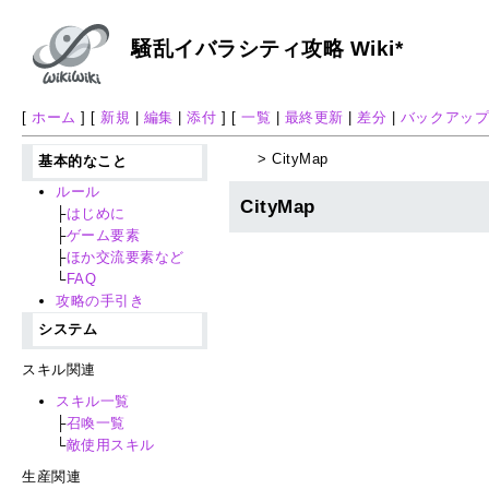
騒乱イバラシティ攻略 Wiki*
[
ホーム
] [
新規
|
編集
|
添付
] [
一覧
|
最終更新
|
差分
|
バックアッ
> CityMap
基本的なこと
ルール
CityMap
├
はじめに
├
ゲーム要素
├
ほか交流要素など
└
FAQ
攻略の手引き
システム
スキル関連
スキル一覧
├
召喚一覧
└
敵使用スキル
生産関連