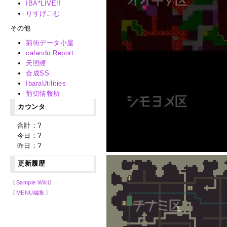
IBA*LIVE!!
りすげこむ
その他
荊街データ小屋
calando Report
天照瞳
合成SS
IbaraUtilities
荊街情報所
カウンタ
合計：
?
今日：
?
昨日：
?
更新履歴
〔
Sample Wiki
〕
〔
MENU編集
〕