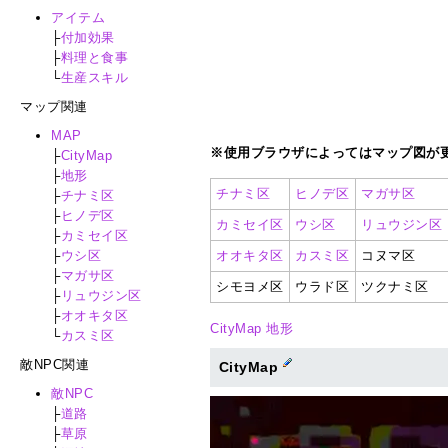
アイテム
├
付加効果
├
料理と食事
└
生産スキル
マップ関連
MAP
※使用ブラウザによってはマップ図が更
├
CityMap
├
地形
チナミ区
ヒノデ区
マガサ区
├
チナミ区
├
ヒノデ区
カミセイ区
ウシ区
リュウジン区
├
カミセイ区
├
ウシ区
オオキタ区
カスミ区
コヌマ区
├
マガサ区
シモヨメ区
ウラド区
ツクナミ区
├
リュウジン区
├
オオキタ区
CityMap
地形
└
カスミ区
敵NPC関連
CityMap
敵NPC
├
道路
├
草原