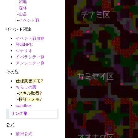
├
沼地
├
森林
├
山岳
└
イベント戦
イベント関連
イベント戦攻略
登場NPC
シナリオ
イバラシティ側
アンジニティ側
その他
仕様変更メモ
?
ちらしの裏
├
スキル取得
?
└
検証・メモ
?
sandbox
リンク集
公式
荊街公式