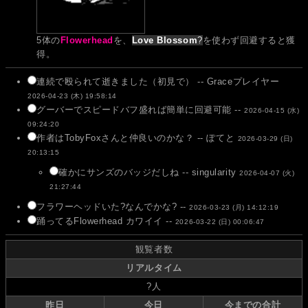
5体の
Flowerhead
を、
Love Blossom
?
を使わず回避すると獲
得。
連続で殴られて逝きました（初見で） -- Graceプレイヤー
2026-04-23 (木) 19:58:14
グーバーでスピードバフ盛れば簡単に回避可能 --
2026-04-15 (水)
09:24:20
作者はTobyFoxさんと仲良いのかな？ -- ぽてと
2026-03-29 (日)
20:13:15
確かにサンズのバッジだしね -- singularity
2026-04-07 (火)
21:27:44
フラワーヘッドいた?なんでかな? --
2026-03-23 (月) 14:12:19
踊ってるFlowerhead カワイイ --
2026-03-22 (日) 00:06:47
観覧者数
リアルタイム
?
人
昨日
今日
今までの合計