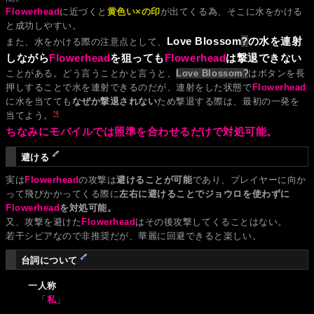
Flowerhead
に近づくと
黄色い×の印
が出てくる為、そこに水をかける
と成功しやすい。
Love Blossom
?
の水を連射
また、水をかける際の注意点として、
しながら
Flowerhead
を狙っても
Flowerhead
は撃退できない
ことがある。どう言うことかと言うと、
Love Blossom
?
はボタンを長
押しすることで水を連射できるのだが、連射をした状態で
Flowerhead
に水を当てても
なぜか撃退されない
ため撃退する際は、最初の一発を
*4
当てよう。
ちなみにモバイルでは照準を合わせるだけで対処可能。
避ける
実は
Flowerhead
の攻撃は
避けることが可能
であり、プレイヤーに向か
って飛びかかってくる際に
左右に避けることでジョウロを使わずに
Flowerhead
を対処可能。
又、攻撃を避けた
Flowerhead
はその後攻撃してくることはない。
若干シビアなので非推奨だが、華麗に回避できると楽しい。
台詞について
一人称
「
私
」