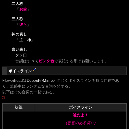
二人称
「
お前
」
三人称
「
彼ら
」
神の表し
「
主
、
神
」
言い表し
タメ口
台詞はすべて
ピンク色
で表記する形でお願いします。
ボイスライン
Flowerheadは
Doppel
や
Mime
と同じくボイスラインを持つ存在であ
り、追跡中にランダムな台詞を発する。
以下はその台詞の一覧である。
*5
状況
ボイスライン
嘘だよ！
(悪意のある笑い)