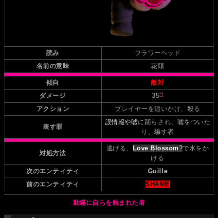
読み
フラワーヘッド
名前の意味
花頭
傾向
敵対
*1
ダメージ
35
アクション
プレイヤーを追いかけ、殴る
誤情報や嘘
に踊らされ、嘘をついた
表す罪
り、騙す者
逃げる、
Love Blossom
?
で水をか
対処方法
ける
次のエンティティ
Guille
前のエンティティ
SHAME
欺瞞に自らを蝕まれた者