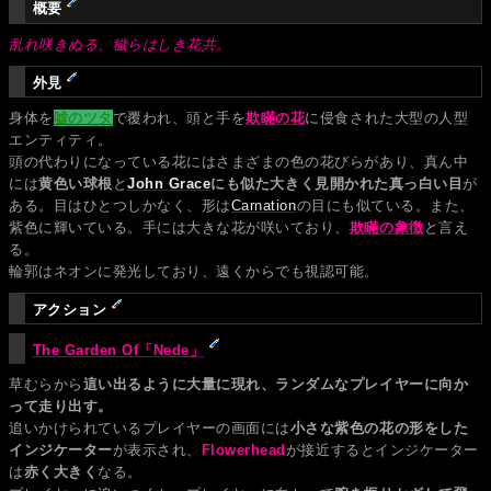
概要
乱れ咲きぬる、穢らはしき花共。
外見
身体を
嘘のツタ
で覆われ、頭と手を
欺瞞の花
に侵食された大型の人型
エンティティ。
頭の代わりになっている花にはさまざまの色の花びらがあり、真ん中
には
黄色い球根
と
John Grace
にも似た大きく見開かれた真っ白い目
が
ある。目はひとつしかなく、形は
Carnation
の目にも似ている。また、
紫色に輝いている。手には大きな花が咲いており、
欺瞞の象徴
と言え
る。
輪郭はネオンに発光しており、遠くからでも視認可能。
アクション
The Garden Of「Nede」
草むらから
這い出るように大量に現れ、ランダムなプレイヤーに向か
って走り出す。
追いかけられているプレイヤーの画面には
小さな紫色の花の形をした
インジケーター
が表示され、
Flowerhead
が接近するとインジケーター
は
赤く大きく
なる。