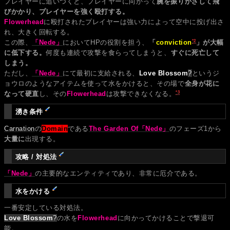
プレイヤーに追いつくと、プレイヤーに向かって
腕を振りかざして飛
びかかり、プレイヤーを強く殴打する。
Flowerhead
に殴打されたプレイヤーは強い力によって空中に投げ出さ
れ、大きく回転する。
*2
この際、
「Nede」
においてHPの役割を担う、
「
conviction
」が大幅
に低下する。
何度も連続で攻撃を食らってしまうと、
すぐに死亡して
しまう。
ただし、
「Nede」
にて最初に支給される、
Love Blossom
?
というジ
ョウロのようなアイテムを使って水をかけると、その場で
全身が花に
*3
なって硬直
し、その
Flowerhead
は攻撃できなくなる。
湧き条件
Carnation
の
Domain
である
The Garden Of「Nede」
のフェーズ1から
大量に
出現する。
攻略 / 対処法
「Nede」
の主要的なエンティティであり、非常に厄介である。
水をかける
一番安定している対処法。
Love Blossom
?
の水を
Flowerhead
に向かってかけることで撃退可
能。