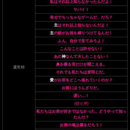
私はそれ以上知らなかったんだよ！
ヤバイ！
幸せでちっちゃなゲームだ、だろ？
主
はそれ以上知らないんだよ！
主
の鎖がお前を縛りつけてるんだ！
ふん、自分で見てみろよ！
こんなことは許せない！
あの
神
なんて大したことない！
鼻を啜る音だけが聞こえる。
通常時
それでも私たちは皆同じだ。
愛
がお前をどこへ連れていくのか？
お前にはうんざりだ。
遅い...！
(唸り声)
私たちはお前が好きではなかった。どうやって知っ
たんだ？
お前の魂は腐るだろう！