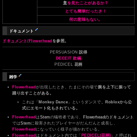
主
を見たことがあるか？
とても簡単だったさ！
何の意味もない。
ドキュメント
ドキュメント/Flowerhead
を参照。
PERSUASION
説得
DECEIT
欺瞞
PEDICEL
花柄
雑学
Flowerhead
が出現したとき、たまにその場で
腕を上下に振って
踊り出すことがある。
これは「
Monkey Dance
」というダンスで
、Robloxから公
式にエモート化もされている。
Flowerhead
は
Stem
の犠牲者であり、
Flowerheadのドキュメント
では
Stem
に殺害されたプレイヤーがだんだんと成長し、
Flowerhead
になっていく様子が描かれている。
Flowerhead
はドキュメント内では「
PEDICEL(花柄)
」と呼ばれ