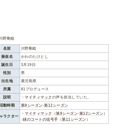
名前
川野剛稔
振仮名
かわのたけとし
誕生日
3月19日
性別
男
出生地
鹿児島県
所属
81プロデュース
説明
・
マイティマック
の声を担当していた。
活動時期
第9シーズン
-
第12シーズン
・
マイティマック
（
第9シーズン
-
第12シーズン
）
ャラクター
･
緑のコートの信号手
（
第11シーズン
）