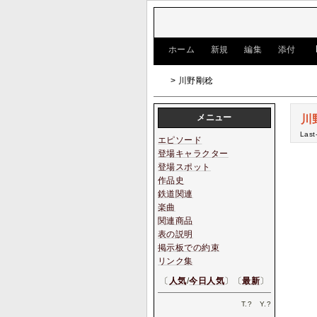
[
ホーム
|
新規
|
編集
|
添付
]
> 川野剛稔
メニュー
川
Last
エピソード
登場キャラクター
登場スポット
作品史
鉄道関連
楽曲
関連商品
表の説明
掲示板での約束
リンク集
〔
人気
/
今日人気
〕〔
最新
〕
T.
?
Y.
?