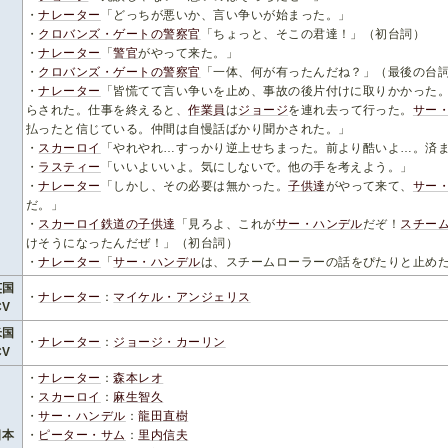
・
ナレーター
「どっちが悪いか、言い争いが始まった。」
・
クロバンズ・ゲートの警察官
「ちょっと、そこの君達！」（初台詞）
・
ナレーター
「
警官
がやって来た。」
・
クロバンズ・ゲートの警察官
「一体、何が有ったんだね？」（最後の台
・
ナレーター
「皆慌てて言い争いを止め、事故の後片付けに取りかかった
らされた。仕事を終えると、
作業員
は
ジョージ
を連れ去って行った。
サー
払ったと信じている。仲間は自慢話ばかり聞かされた。」
・
スカーロイ
「やれやれ…すっかり逆上せちまった。前より酷いよ…。済
・
ラスティー
「いいよいいよ。気にしないで。他の手を考えよう。」
・
ナレーター
「しかし、その必要は無かった。
子供達
がやって来て、
サー
だ。」
・
スカーロイ鉄道の子供達
「見ろよ、これが
サー・ハンデル
だぞ！
スチー
けそうになったんだぜ！」（初台詞）
・
ナレーター
「
サー・ハンデル
は、スチームローラーの話をぴたりと止め
英国
・
ナレーター
：
マイケル・アンジェリス
CV
米国
・
ナレーター
：
ジョージ・カーリン
CV
・
ナレーター
：
森本レオ
・
スカーロイ
：
麻生智久
・
サー・ハンデル
：
龍田直樹
日本
・
ピーター・サム
：
里内信夫