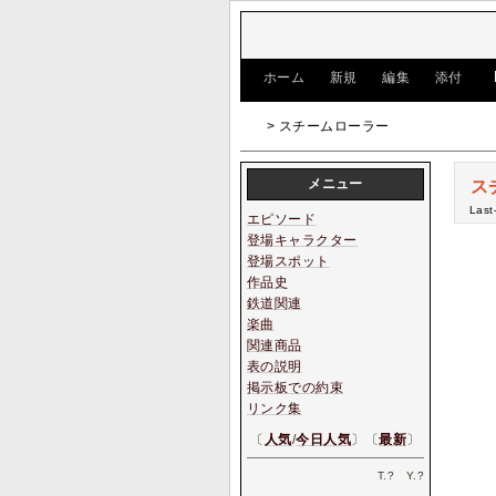
[
ホーム
|
新規
|
編集
|
添付
]
> スチームローラー
メニュー
ス
Last
エピソード
登場キャラクター
登場スポット
作品史
鉄道関連
楽曲
関連商品
表の説明
掲示板での約束
リンク集
〔
人気
/
今日人気
〕〔
最新
〕
T.
?
Y.
?