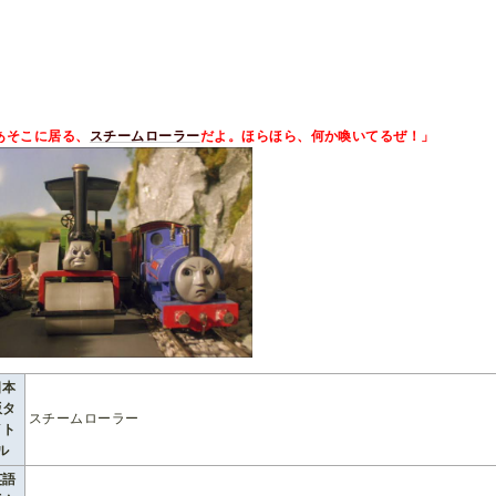
あそこに居る、
スチームローラー
だよ。ほらほら、何か喚いてるぜ！」
日本
版タ
スチームローラー
イト
ル
英語