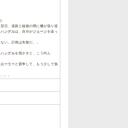
詞）
。翌日、道路と線路の間に柵が張り巡
・ハンデル
は、自分が
ジョージ
を追っ
まない。計画は失敗だ。」
・ハンデル
を指さすと、こう叫ん
ムローラー
と競争して、もう少しで負
た…。」