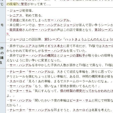
すじ
の現場
?
に
警官
がやって来て…。
・
ジョージ
初登場。
・
レニアス
、初めて怒る。
・
子供達
に笑われてしまった
サー・ハンデル
。
メモ
・未公開シーンでは、
サー・ハンデル
と
ジョージ
が並んで言い争うシーン
・
龍田直樹
さんの
サー・ハンデル
の声はこの話で最後となり、
第10シーズ
*1
。
・
ジョージ
はこの話以降、
第5シーズン
『
ハットきょうふじんのたんじょう
・原作では
レニアス
は当時
イギリス本土
に居て不在だが、TV版では
スカー
原作
からかわれて恥ずかしがる
サー・ハンデル
を笑っていた。
との
・原作では
サー・ハンデルの機関士
と
ジョージの運転手
が殴り合いの喧嘩を
相違
えないように言い争いに変更となった。
点
・
サー・ハンデル
を冷やかした子供の人数が原作とTV版とで異なり、TV版
・
ナレーター
「
サー・ハンデル
は、大きくて頑丈な車輪を、誇りに思って
チリとレールを掴むちょっと珍しい車輪だ。ある日、仲間の機関車達が彼
・
スカーロイ
「見ろ！あの車輪、まるでスチームローラーみたいだなぁ。
・
サー・ハンデル
「もう、煩いなぁ！皆焼き餅焼いてるんだろ！」
・
ピーター・サム
「気にすんなって。
僕の特製の煙突だってからかわれた
よ。」
・
サー・ハンデル
「聞いたかい？僕の車輪は
ピーター・サム
と同じで特製
だから！」
・
ナレーター
「
サー・ハンデル
を凹まそうと、
スカーロイ
は名案を考えた