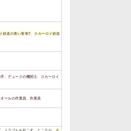
イ鉄道の青い客車
?
、
スカーロイ鉄道
助手
、
デュークの機関士
、
スカーロイ
ーオールの作業員
、
作業員
ず、トラブルを起こす。ところが、
そ