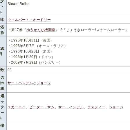
版タ
Steam Roller
イト
ル
脚本
ウィルバート・オードリー
対応
・第17巻『
ゆうかんな機関車
』-2「じょうきローラー/スチームローラー」
原作
・1995年10月31日（英国）
・1996年5月7日（オーストラリア）
放送
・1996年10月28日（米国）
日
・1998年1月29日（ドイツ）
・2009年7月29日（ハンガリー）
話数
98
この
話の
サー・ハンデル
と
ジョージ
主役
登場
キャ
ラク
スカーロイ
、
ピーター・サム
、
サー・ハンデル
、
ラスティー
、
ジョージ
ター
A
登場