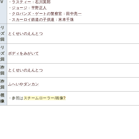
CV
・
ラスティー
：
石川英郎
・
ジョージ
：
平野正人
・
クロバンズ・ゲートの警察官
：
田中亮一
・
スカーロイ鉄道の子供達
：
米本千珠
シリ
ーズ
とくせいのえんとつ
前回
シリ
ーズ
ボディをみがいて
次回
原作
とくせいのえんとつ
前回
原作
ふへいやダンカン
次回
参照
・参照は
スチームローラー/画像
?
画像