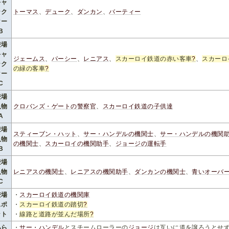
キャ
ラク
トーマス
、
デューク
、
ダンカン
、
バーティー
ター
B
登場
キャ
ジェームス
、
パーシー
、
レニアス
、
スカーロイ鉄道の赤い客車
?
、
スカーロ
ラク
の緑の客車
?
ター
C
登場
人物
クロバンズ・ゲートの警察官
、
スカーロイ鉄道の子供達
A
登場
スティーブン・ハット
、
サー・ハンデルの機関士
、
サー・ハンデルの機関
人物
の機関士
、
スカーロイの機関助手
、
ジョージの運転手
B
登場
人物
レニアスの機関士
、
レニアスの機関助手
、
ダンカンの機関士
、
青いオーバ
C
登場
・
スカーロイ鉄道の機関庫
スポ
・
スカーロイ鉄道の踏切
?
ット
・
線路と道路が並んだ場所
?
あら
・
サー・ハンデル
とスチームローラーの
ジョージ
は互いに道を譲ろうとせ