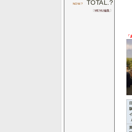
TOTAL.
?
NOW.
?
〔
MENU編集
〕
「