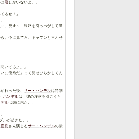
のは
君
しかいないよ。」
いてるぜ！」
。」
道
～、廃止～！線路を引っぺがして道
から。今に見てろ、ギャフンと言わせ
は聞いてるよ。」
たいに優秀だ』って見せびらかしてん
」
車が行った後、
サー・ハンデル
は特別
・ハンデル
は、彼の注意を引こうと
ンデル
は頭に来た。」
！」
ブルが起きた。」
田直樹
さん演じる
サー・ハンデル
の最