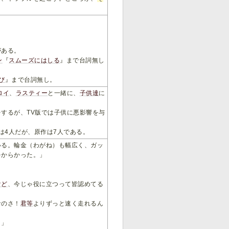
がある。
ン
『
スムーズにはしる
』まで台詞無し
び
』まで台詞無し。
ロイ
、
ラスティー
と一緒に、
子供達
に
するが、TV版では子供に悪影響を与
は4人だが、原作は7人である。
いる。輪金（わがね）も幅広く、ガッ
をからかった。」
」
けど
、今じゃ役に立つって皆認めてる
なのさ！
君
等
よりずっと速く走れるん
。」