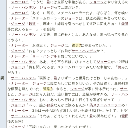
・
スカーロイ
「そうだ、
君
には立派な車輪がある。
ジョージ
とやり合える
・
サー・ハンデル
「
ジョージ
って…誰だい？」
・
スカーロイ
「あそこに居る、スチームローラーだよ。ほらほら、何か喚
・
ナレーター
「スチームローラーの
ジョージ
は、鉄道の悪口を言っている
・
ジョージ
「
鉄道
～、廃止～！線路を引っぺがして道路に変えろぉ～！
鉄
路に変えろぉ～！」（初台詞）
・
サー・ハンデル
「大丈夫、僕に任せとけよ。あんな奴、追っ払ってやる
てやる！」
・
ナレーター
「お昼近く。
ジョージ
は、
踏切
?
に停まっていた。」
・
ジョージ
「おぉ？ひょっとしてお前が
サー・ハンデル
か？」
・
ナレーター
「
サー・ハンデル
も負けてはいない。」
・
サー・ハンデル
「ああ、そう言う君は、ひょっとして
ジョージ
かい？噂
・
ジョージ
「俺も聞いてるぜ。スチームローラーみたいな車輪で、『
俺
み
だろ？」
台詞
・
サー・ハンデル
「実際は、
君
よりずーっと優秀だけどね！じゃあね～。
・
ナレーター
「
ジョージ
は腹立たしげに煙を吐いた。その日遅く。最終列
な積荷を運んでいた。
道路
?
に来ると、
ジョージ
が家に帰る所だった。
サー
した。
ジョージ
は知らん顔だ。追い越すには、道幅が狭すぎる。
サー・ハ
・
サー・ハンデル
「おい、あっちへ行けよ！行く手を塞ぎやがって！」
・
ジョージ
「へっ、誰が
お前
なんかに譲るもんか！
偽スチームローラー
め
・
ナレーター
「2台は一歩も譲らず激しい闘いを繰り広げた。そして、トラ
・
サー・ハンデル
「うわぁ、どうしてくれるんだ！
君
の所為だぞ！」（
龍
後の台詞）
・
ジョージ
「冗談じゃない！悪いのはそっちだぜ！」