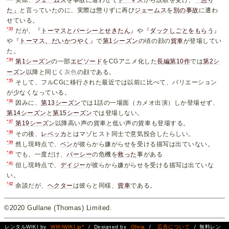
た」
と言っていたのに、実際は懲りずに再び
ジェームス
を
別の事故
に遭わ
せている。
*33
だが、『
トーマスとパーシーとせきたん
』や『
ダックしごとをもらう
』
や『
トーマス、だいかつやく
』で
第1シーズン
の頃の顔の
貨車
が登場してい
た。
*34
第1シーズン
の一部
エピソード
をCGアニメ化した
長編第10作
では
第2シ
ーズン
以降と同じく
灰色
の顔である。
*35
そして、フルCGに移行された最近では以前に比べて、バリエーション
が少なくなっている。
*36
因みに、
第13シーズン
では1話の一場面（カメオ出演）しか登場せず、
第14シーズン
と
第15シーズン
では登場しない。
*37
第19シーズン
以降高い声の貨車と低い声の貨車も登場する。
*38
その後、
レベッカ
とはマゾヒスト同士で意気投合したらしい。
*39
然し現時点で、
ベン
が彼らから嫌がらせを受ける描写は出ていない。
*40
でも、一度だけ、
パーシー
の危機を
救った
事がある
*41
但し現時点で、
デイジー
が彼らから嫌がらせを受ける描写は出ていな
い。
*42
余談だが、
ヘクター
は彼らと同様、
貨車
である。
©2020 Gullane (Thomas) Limited.
レンタルWIKI by
WIKIWIKI.jp*
/ Designed by
Olivia
/
広告について
/ 無料レン