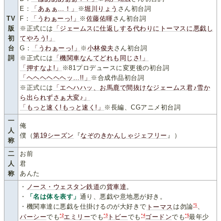
E：
「あぁぁ…！」
※
堀川りょう
さん初台詞
TV
F：
「うわぁーっ!」
※
佐藤佑暉
さん初台詞
版
※正式には
「ジェームスに仕返しする代わりにトーマスに悪戯し
初
てやろう!」
台
G：
「うわぁーっ!」
※
小林俊夫
さん初台詞
詞
※正式には
「機関車なんてどれも同じさ!」
「押すなよ!」
※81プロデュースに変更後の初台詞
「ヘヘヘヘヘヘッ…!!」
※合成作品初台詞
※正式には
「エヘハハッ、お馬鹿で間抜けなジェームス君♪雪か
ら出られずさぁ大変♪」
「もっと速く!もっと速く!」
※長編、CGアニメ初台詞
一
俺
人
僕（
第19シーズン
『
なぞのきかんしゃジェフリー
』）
称
二
お前
人
君
称
あんた
・
ノース・ウェスタン鉄道
の
貨車達
。
・
「名は体を表す」
通り、悪戯や意地悪が好き。
*1
・機関車達に悪戯を仕掛けるのが大好きで
トーマス
は勿論
、
*2
*3
*4
*5
パーシー
でも
エミリー
でも
トビー
でも
ゴードン
でも
最年少