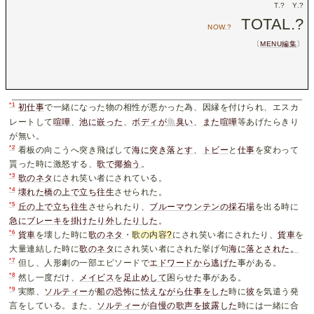
T.
?
Y.
?
TOTAL.
?
NOW.
?
〔
MENU編集
〕
*1
初仕事
で一緒になった物の相性が悪かった為、因縁を付けられ、エスカ
レートして
喧嘩
、
池に嵌った
、
ボディが
魚
臭い
、
また喧嘩
等あげたらきり
が無い。
*2
看板の向こうへ突き飛ばして
海に突き落とす
、
トビー
と
仕事
を変わって
貰った時に激怒する、
歌
で
揶揄う
。
*3
歌のネタ
にされ笑い者にされている。
*4
壊れた橋の上で立ち往生
させられた。
*5
丘の上で立ち往生
させられたり、
ブルーマウンテンの採石場
を出る時に
急にブレーキを掛けたり外したりした
。
*6
貨車
を壊した時に
歌のネタ
・
歌の内容
?
にされ笑い者にされたり、
貨車
を
大量連結した時に
歌のネタ
にされ笑い者にされた挙げ句
海に落とされた。
*7
但し、人形劇の一部エピソードで
エドワード
から
逃げた
事がある。
*8
然し一度だけ、
メイビス
を
足止めして
困らせた事がある。
*9
実際、
ソルティー
が
船の恐怖に怯えながら仕事をした
時に
彼
を気遣う発
言をしている。また、
ソルティー
が
自慢の歌声を披露した
時には一緒に合