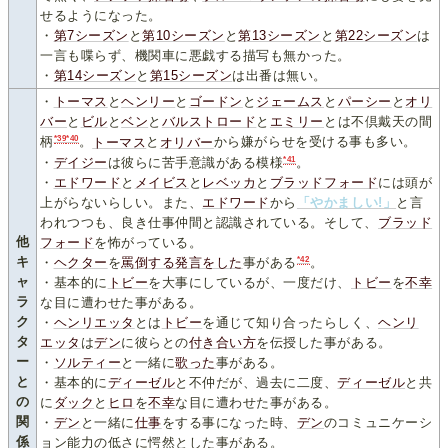
せるようになった。
・
第7シーズン
と
第10シーズン
と
第13シーズン
と
第22シーズン
は
一言も喋らず、機関車に悪戯する描写も無かった。
・
第14シーズン
と
第15シーズン
は出番は無い。
・
トーマス
と
ヘンリー
と
ゴードン
と
ジェームス
と
パーシー
と
オリ
バー
と
ビル
と
ベン
と
バルストロード
と
エミリー
とは不倶戴天の間
*39
*40
柄
。
トーマス
と
オリバー
から嫌がらせを受ける事も多い。
*41
・
デイジー
は彼らに苦手意識がある模様
。
・
エドワード
と
メイビス
と
レベッカ
と
ブラッドフォード
には頭が
上がらないらしい。また、
エドワード
から
「やかましい!」
と言
われつつも、良き仕事仲間と認識されている。そして、
ブラッド
他
フォード
を怖がっている。
*42
キ
・
ヘクター
を
罵倒する発言をした
事がある
。
ャ
・基本的に
トビー
を大事にしているが、一度だけ、
トビー
を
不幸
ラ
な目に遭わせた事がある。
ク
・
ヘンリエッタ
とは
トビー
を通じて知り合ったらしく、
ヘンリ
タ
エッタ
は
デン
に彼らとの
付き合い方
を伝授した事がある。
ー
・
ソルティー
と一緒に
歌った
事がある。
と
・基本的に
ディーゼル
と不仲だが、過去に二度、
ディーゼル
と共
の
に
ダック
と
ヒロ
を
不
幸
な目に遭わせた事がある。
関
・
デン
と一緒に
仕事
をする事になった時、
デン
のコミュニケーシ
係
ョン能力の低さに愕然とした事がある。