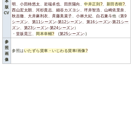
本
明
、
小田柿悠太
、
岩端卓也
、
田所陽向
、
中井正則
?
、
新田杏樹
?
、
版
西山宏太朗
、
河杉貴志
、
細谷カズヨシ
、
坪井智浩
、
山崎依里奈
、
CV
秋吉徹
、
大井麻利衣
、
斉藤美菜子
、
小林大紀
、
白石兼斗
他（
第9
シーズン
、
第11シーズン
-
第12シーズン
、
第16シーズン
-
第21シー
ズン
、
第23シーズン
-
第24シーズン
）
・
堂坂晃三
、
岡本幸輔
?
(
第25シーズン
-)
参
照
参照は
いたずら貨車・いじわる貨車/画像
?
画
像