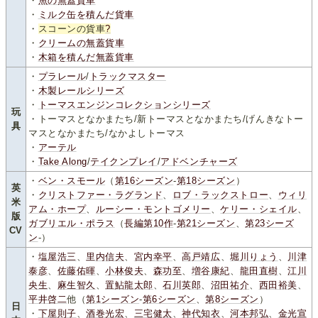
・
魚の無蓋貨車
・
ミルク缶を積んだ貨車
・
スコーンの貨車
?
・
クリームの無蓋貨車
・
木箱を積んだ無蓋貨車
・
プラレール
/
トラックマスター
・
木製レールシリーズ
・
トーマスエンジンコレクションシリーズ
玩
・トーマスとなかまたち/新トーマスとなかまたち/げんきなトー
具
マスとなかまたち/なかよしトーマス
・
アーテル
・
Take Along
/
テイクンプレイ
/
アドベンチャーズ
・
ベン・スモール
（
第16シーズン
-
第18シーズン
）
英
・
クリストファー・ラグランド
、
ロブ・ラックストロー
、
ウィリ
米
アム・ホープ
、
ルーシー・モントゴメリー
、
ケリー・シェイル
、
版
ガブリエル・ポラス
（
長編第10作
-
第21シーズン
、
第23シーズ
CV
ン
-）
・
塩屋浩三
、
里内信夫
、
宮内幸平
、
高戸靖広
、
堀川りょう
、
川津
泰彦
、
佐藤佑暉
、
小林俊夫
、
森功至
、
増谷康紀
、
龍田直樹
、
江川
央生
、
麻生智久
、
置鮎龍太郎
、
石川英郎
、
沼田祐介
、
西田裕美
、
平井啓二
他（
第1シーズン
-
第6シーズン
、
第8シーズン
）
日
・
下屋則子
、
酒巻光宏
、
三宅健太
、
神代知衣
、
河本邦弘
、
金光宣