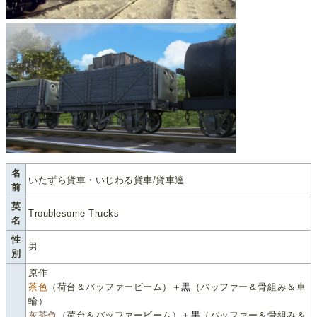
名
いたずら貨車・いじわる貨車/貨車達
前
英
Troublesome Trucks
名
性
男
別
原作
茶色
（荷台＆バッファービーム）＋
黒
（バッファー＆骨組み＆車
輪）
灰茶色
（荷台＆バッファービーム）＋
黒
（バッファー＆骨組み＆