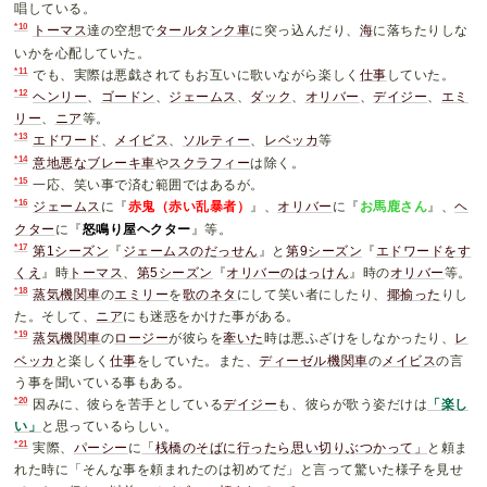
唱している。
*10
トーマス
達の空想で
タールタンク車
に突っ込んだり、
海
に落ちたりしな
いかを心配していた。
*11
でも、実際は悪戯されてもお互いに歌いながら楽しく
仕事
していた。
*12
ヘンリー
、
ゴードン
、
ジェームス
、
ダック
、
オリバー
、
デイジー
、
エミ
リー
、
ニア
等。
*13
エドワード
、
メイビス
、
ソルティー
、
レベッカ
等
*14
意地悪なブレーキ車
や
スクラフィー
は除く。
*15
一応、笑い事で済む範囲ではあるが。
*16
ジェームス
に『
赤鬼（赤い乱暴者）
』、
オリバー
に『
お馬鹿さん
』、
ヘ
クター
に『
怒鳴り屋ヘクター
』等。
*17
第1シーズン
『
ジェームスのだっせん
』と
第9シーズン
『
エドワードをす
くえ
』時
トーマス
、
第5シーズン
『
オリバーのはっけん
』時の
オリバー
等。
*18
蒸気機関車
の
エミリー
を
歌のネタ
にして笑い者にしたり、
揶揄った
りし
た。そして、
ニア
にも迷惑をかけた事がある。
*19
蒸気機関車
の
ロージー
が彼らを
牽いた
時は悪ふざけをしなかったり、
レ
ベッカ
と楽しく
仕事
をしていた。また、
ディーゼル機関車
の
メイビス
の言
う事を聞いている事もある。
*20
因みに、彼らを苦手としている
デイジー
も、彼らが歌う姿だけは
「楽し
い」
と思っているらしい。
*21
実際、
パーシー
に
「桟橋のそばに行ったら思い切りぶつかって」
と頼ま
れた時に「そんな事を頼まれたのは初めてだ」と言って驚いた様子を見せ