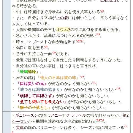
れる時がある。
*24
・中には綺麗好きで身嗜みに気を使う貨車もいる
。
・また、自分より立場が
上
の
者
には弱いらしく、逆らう事はなく
大人しく従っている。
・人間や機関車の発言を
オウム
?
の様に真似をする事がある。
*25
・急かされたり、乱暴にぶつけられるのが嫌い
。
*26
*27
・時々、マゾヒストな面が顔を出す
。
*28
・傷口に塩を塗る
。
*29
・意外に力持ちな一面
がある。
・最近では連結を外して自走したり回転をするようになった。
・自分達の言いたい事は、はっきりと言う性格。
・
「蛙鳴
蝉噪」
。
*30
・座右の銘は
「他人の不幸は蜜の味」
。
*31
・
「口は災いの元」
が何なのかよく知らない
。
*32
・
「嘘つきは泥棒の始まり」
が何なのかも知らないらしい
。
・
「頭隠して尻隠さず」
が何なのかも知らないらしい。
・
「煮ても
焼いても
食えない」
が何なのかも知らないらしい。
・
「獅子の子落とし」
が何なのかも知らないらしい。
・
第1シーズン
の頃は
アニー
と
クララベル
の様な顔だったが、
第2
*33
*34
シーズン
から機関車達の様な
灰色
の顔に変わる
。
*3
・
貨車
の顔のバリエーションは多く、シーズン毎に増えている
5