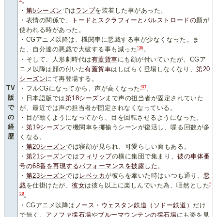
。
・
第5シーズン
では
ランプ
を装着した事があった。
・表情の関係で、
トード
と
スクラフィー
と
バルストロード
の
顏が
使われる時があった。
・CGアニメ以降は、機関車に悪戯する事が少なくなった。ま
*36
た、自分達の悪戯で大破する事も減った
。
・そして、人形劇時代は
有蓋貨車
にも顔が付いていたが、CGア
ニメ以降は顔の付いた
有蓋貨車
はしばらく登場しなくなり、
第20
シーズン
にて再登場する。
*37
TV
・フルCGになってから、声が高くなった
。
版
・日本語版では
第18シーズン
まで声の担当者が固定されていた
で
が、最近では声の担当者が固定されなくなっている。
の
・目が動くようになってから、目を回転させるようになった。
経
・
第19シーズン
で機関車を揶揄うシーンが復活し、喋る回数が多
歴
くなる。
・
第20シーズン
では寝顔が見られ、可愛らしい面もある。
・
第21シーズン
では
フィリップ
の横に集団で集まり、
彼の車体番
号の68番を再現するパフォーマンスを披露した
。
・
第23シーズン
では
レベッカ
が彼らを牽いた時はいつも通り、
悪
*
戯
を仕掛けたが、
彼女
は彼ら以上に楽しんでいた為、唖然とした
38
。
・CGアニメ以降は
ノース・ウェスタン鉄道（ソドー鉄道）
だけ
で無く、
アノファ採石場
や
ブルーマウンテンの採石場
にも姿を見