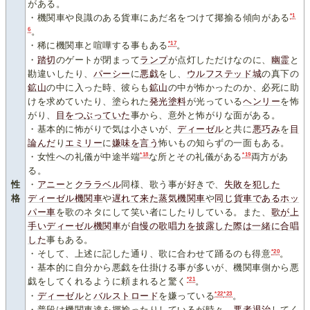
がある。
*1
・機関車や良識のある貨車にあだ名をつけて揶揄る傾向がある
6
。
*17
・稀に機関車と喧嘩する事もある
。
・
踏切
のゲートが閉まって
ランプ
が点灯しただけなのに、
幽霊
と
勘違いしたり、
パーシー
に
悪戯
をし、
ウルフステッド城
の真下の
鉱山
の中に入った時、彼らも
鉱山
の中が怖かったのか、必死に助
けを求めていたり、塗られた
発光塗料
が光っている
ヘンリー
を怖
がり、
目をつぶっていた
事から、意外と怖がりな面がある。
・基本的に怖がりで気は小さいが、
ディーゼル
と共に
悪巧み
を
目
論んだ
り
エミリー
に
嫌味を言う
怖いもの知らずの一面もある。
*18
*19
・女性への礼儀が中途半端
な所とその礼儀がある
両方があ
る。
・
アニー
と
クララベル
同様、歌う事が好きで、
失敗を犯した
性
ディーゼル機関車
や
遅れて来た
蒸気機関車
や
同じ
貨車であるホッ
格
パー車
を歌のネタにして笑い者にしたりしている。また、
歌が上
手いディーゼル機関車
が
自慢の歌唱力を披露した際は一緒に合唱
した
事もある。
*20
・そして、上述に記した通り、歌に合わせて踊るのも得意
。
・基本的に自分から悪戯を仕掛ける事が多いが、機関車側から悪
*21
戯をしてくれるように頼まれると驚く
。
*22
*23
・
ディーゼル
と
バルストロード
を嫌っている
。
・普段は機関車達を揶揄ったりしているが時々、
悪
者
退
治
してく