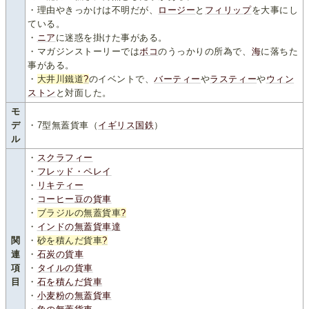
・理由やきっかけは不明だが、
ロージー
と
フィリップ
を大事にし
ている。
・
ニア
に迷惑を掛けた事がある。
・マガジンストーリーでは
ボコ
のうっかりの所為で、
海
に落ちた
事がある。
・
大井川鐵道
?
のイベントで、
バーティー
や
ラスティー
や
ウィン
ストン
と対面した。
モ
デ
・7型無蓋貨車（
イギリス国鉄
）
ル
・
スクラフィー
・
フレッド・ペレイ
・
リキティー
・
コーヒー豆の貨車
・
ブラジルの無蓋貨車
?
・
インドの無蓋貨車達
関
・
砂を積んだ貨車
?
連
・
石炭の貨車
項
・
タイルの貨車
目
・
石を積んだ貨車
・
小麦粉の無蓋貨車