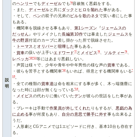
*6
の
ヘンリー
でも
ディーゼル
でも
容赦無く悪戯をする。
・また、
ディーゼル
と共に
ダック
と
ヒロ
を
陥
れた
事がある。
・そして、
ベン
の双子の兄弟の
ビル
を
歌のネタ
で笑い者にした事
もある。
・機関車を脱線させる事もあり、
第1シーズン
『
ジェームスの
だっせん
』やリメイクした
長編第10作
では暴走した
ジェームス
を
牛の野原
付近のカーブに差し掛かった所で脱線させた。
・
トーマス
と
オリバー
と
喧
嘩
した
事もある。
*7
*8
*9
・
貨車
の扱いが上手い
エドワード
と
メイビス
、
ソルティー
、
*10
*11
レベッカ
等にはあまり悪戯しない。
・声質は様々で、少年や青年や中年男性の様な声の
貨車
である。
*12
*
・彼らを苦手とする機関車
もいれば、得意とする機関車もいる
13
。
説
・全ての種類の
貨車達
は命を粗末にする事が多く、木っ端微塵に
明
*14
なった時には顔が無くなっている
。
・
メイビス
の代わりに働いていた
デン
が彼らの世話をした事があ
る。
・ブレーキは手動で
作業員
が外してくれた
りもするが、
悪戯の為
に止める
事が何度もあり、
自分の意思で勝手に外す
事も出来るよ
うだ。
・人形劇とCGアニメでは1エピソードに付き、基本10台も存在す
る。