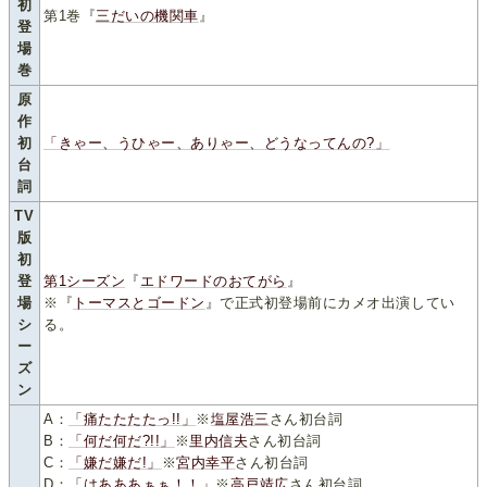
初
第1巻『
三だいの機関車
』
登
場
巻
原
作
初
「きゃー、うひゃー、ありゃー、どうなってんの?」
台
詞
TV
版
初
登
第1シーズン
『
エドワードのおてがら
』
場
※『
トーマスとゴードン
』で正式初登場前にカメオ出演してい
シ
る。
ー
ズ
ン
A：
「痛たたたたっ!!」
※
塩屋浩三
さん初台詞
B：
「何だ何だ?!!」
※
里内信夫
さん初台詞
C：
「嫌だ嫌だ!」
※
宮内幸平
さん初台詞
D：
「はあああぁぁ！！」
※
高戸靖広
さん初台詞