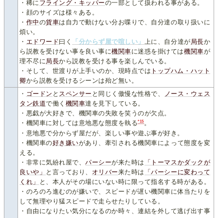
・稀に
フライング・キッパー
の一部として扱われる事がある。
・顔のサイズは様々ある。
・
作
中
の
貨車
は自力で動けない分お喋りで、自分達の取り扱いに
煩い。
・
エドワード
曰く
「分からず屋で喧しい」
上に、自分達が
局長
か
ら説教を受けない事を良い事に
機関車
に迷惑を掛けては
機関車
が
理不尽に
局長
から説教を受ける事を楽しんでいる。
・そして、世渡りが上手いのか、現時点では
トップハム・ハット
卿
から説教を受けるシーンは殆ど無い。
・
ゴードン
と
スペンサー
と同じく傲慢な性格で、
ノース・ウェス
タン鉄道
で働く
機関車
達を見下している。
・悪戯が大好きで、機関車の失敗を笑うのが欠点。
*15
・機関車に対しては意地悪な態度を執る
。
・意地悪で分からず屋だが、楽しい事や遊ぶ事が好き。
・機関車の
好き
嫌い
があり、牽引される機関車によって態度を変
える。
・非常に気紛れ屋で、
パーシー
が来た時は
「トーマスかダックが
良いや」
と言っており、
オリバー
来た時は
「パーシーに変わって
くれ」
と、本人がその場にいない時に限って指名する時がある。
・のろのろ進むのが嫌いで、スピードが遅い機関車に体当たりを
して無理やり猛スピードで走らせたりしている。
・自由になりたい気分になるのか時々、連結を外して逃げ出す事