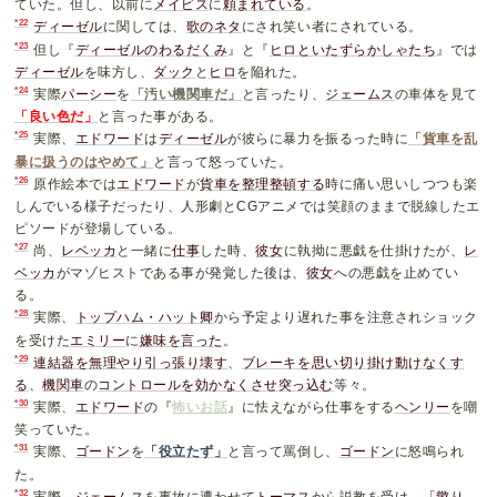
ていた。但し、以前に
メイビス
に
頼まれている
。
*22
ディーゼル
に関しては、
歌のネタ
にされ笑い者にされている。
*23
但し『
ディーゼルのわるだくみ
』と『
ヒロといたずらかしゃたち
』では
ディーゼル
を味方し、
ダック
と
ヒロ
を陥れた。
*24
実際
パーシー
を
「汚い機関車だ」
と言ったり、
ジェームス
の車体を見て
「良い色だ」
と言った事がある。
*25
実際、
エドワード
は
ディーゼル
が彼らに暴力を振るった時に
「貨車を乱
暴に扱うのはやめて」
と言って怒っていた。
*26
原作絵本では
エドワード
が
貨車を整理整頓する
時に痛い思いしつつも楽
しんでいる様子だったり、人形劇とCGアニメでは笑顔のままで脱線したエ
ピソードが登場している。
*27
尚、
レベッカ
と一緒に
仕事
した時、
彼女
に執拗に悪戯を仕掛けたが、
レ
ベッカ
がマゾヒストである事が発覚した後は、
彼女
への悪戯を止めてい
る。
*28
実際、
トップハム・ハット卿
から予定より遅れた事を注意されショック
を受けた
エミリー
に
嫌味を言った
。
*29
連結器を無理やり引っ張り壊す
、
ブレーキを思い切り掛け動けなくす
る
、
機関車
の
コントロールを効かなくさせ突っ込む
等々。
*30
実際、
エドワード
の『
怖いお話
』に怯えながら仕事をする
ヘンリー
を嘲
笑っていた。
*31
実際、
ゴードン
を
「役立たず」
と言って罵倒し、
ゴードン
に怒鳴られ
た。
*32
実際、
ジェームス
を事故に遭わせて
トーマス
から説教を受け、
「懲り