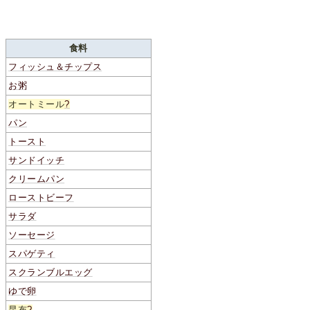
食料
フィッシュ＆チップス
お粥
オートミール
?
パン
トースト
サンドイッチ
クリームパン
ローストビーフ
サラダ
ソーセージ
スパゲティ
スクランブルエッグ
ゆで卵
昆布
?