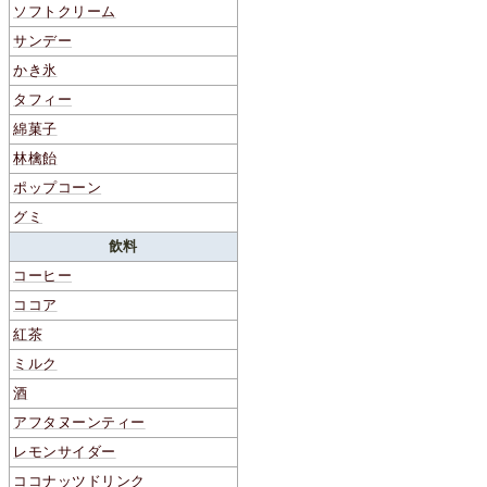
ソフトクリーム
サンデー
かき氷
タフィー
綿菓子
林檎飴
ポップコーン
グミ
飲料
コーヒー
ココア
紅茶
ミルク
酒
アフタヌーンティー
レモンサイダー
ココナッツドリンク