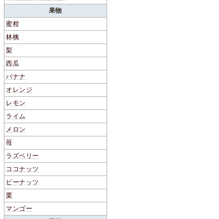
果物
蜜柑
林檎
梨
西瓜
バナナ
オレンジ
レモン
ライム
メロン
苺
ラズベリー
ココナッツ
ピーナッツ
栗
マンゴー