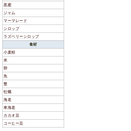
黒蜜
ジャム
マーマレード
シロップ
ラズベリーシロップ
食材
小麦粉
米
卵
魚
蟹
牡蠣
海老
車海老
カカオ豆
コーヒー豆