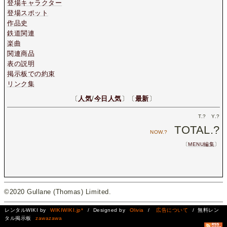
登場キャラクター
登場スポット
作品史
鉄道関連
楽曲
関連商品
表の説明
掲示板での約束
リンク集
〔
人気
/
今日人気
〕〔
最新
〕
T.
?
Y.
?
TOTAL.
?
NOW.
?
〔
MENU編集
〕
©2020 Gullane (Thomas) Limited.
レンタルWIKI by
WIKIWIKI.jp*
/ Designed by
Olivia
/
広告について
/ 無料レン
タル掲示板
zawazawa