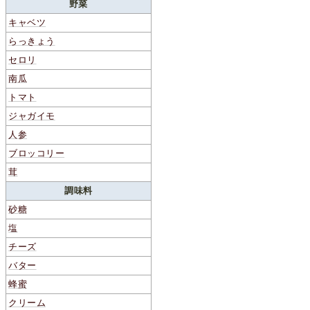
野菜
キャベツ
らっきょう
セロリ
南瓜
トマト
ジャガイモ
人参
ブロッコリー
茸
調味料
砂糖
塩
チーズ
バター
蜂蜜
クリーム