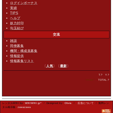
ログインボーナス
実績
TIPS
ヘルプ
妖力封印
勾玉結び
交流
雑談
同僚募集
機関・構成員募集
情報提供
情報募集リスト
〔
人気
〕〔
最新
〕
T.
?
Y.
?
NOW.
?
TOTAL.
?
レンタルWIKI by
WIKIWIKI.jp*
/ Designed by
Olivia
/
広告について
/ 無料レン
タル掲示板
zawazawa