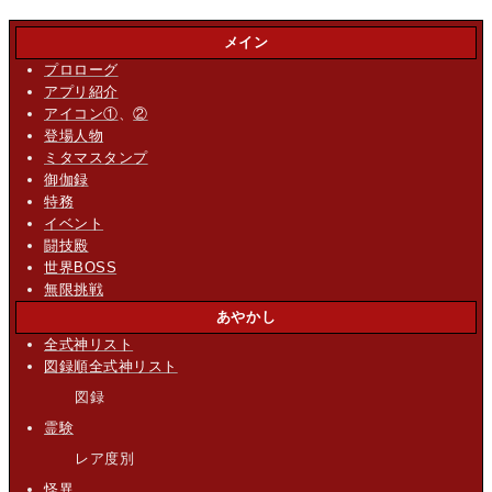
メイン
プロローグ
アプリ紹介
アイコン①
、
②
登場人物
ミタマスタンプ
御伽録
特務
イベント
闘技殿
世界BOSS
無限挑戦
あやかし
全式神リスト
図録順全式神リスト
図録
霊験
レア度別
怪異