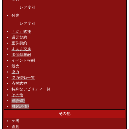
レア度別
付喪
レア度別
「助」式神
還元契約
宝珠契約
すあま交換
御伽録報酬
イベント報酬
競売
協力
協力特効一覧
応援式神
特殊なアビリティ一覧
その他
経験値
?
機関討伐
?
その他
ケ者
道具