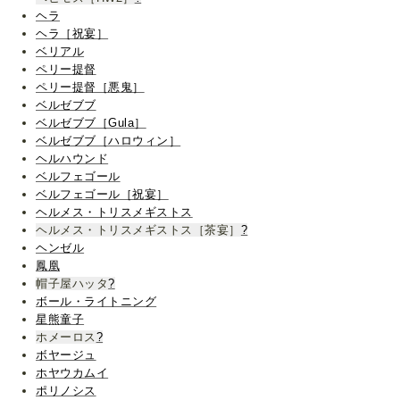
ヘラ
ヘラ［祝宴］
ベリアル
ペリー提督
ペリー提督［悪鬼］
ベルゼブブ
ベルゼブブ［Gula］
ベルゼブブ［ハロウィン］
ヘルハウンド
ベルフェゴール
ベルフェゴール［祝宴］
ヘルメス・トリスメギストス
ヘルメス・トリスメギストス［茶宴］
?
ヘンゼル
鳳凰
帽子屋ハッタ
?
ボール・ライトニング
星熊童子
ホメーロス
?
ボヤージュ
ホヤウカムイ
ポリノシス