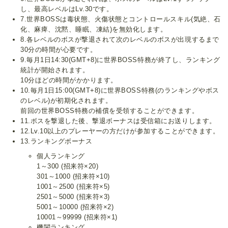
し、最高レベルはLv.30です。
7.世界BOSSは毒状態、火傷状態とコントロールスキル(気絶、石
化、麻痺、沈黙、睡眠、凍結)を無効化します。
8.各レベルのボスが撃退されて次のレベルのボスが出現するまで
30分の時間が心要です。
9.毎月1日14:30(GMT+8)に世界BOSS特務が終了し、ランキング
統計が開始されます。
10分ほどの時間がかかります。
10.毎月1日15:00(GMT+8)に世界BOSS特務(のランキングやボス
のレベル)が初期化されます。
前回の世界BOSS特務の補償を受領することができます。
11.ボスを撃退した後、撃退ボーナスは受信箱にお送りします。
12.Lv.10以上のプレーヤーの方だけが参加することができます。
13.ランキングボーナス
個人ランキング
1～300 (招来符×20)
301～1000 (招来符×10)
1001～2500 (招来符×5)
2501～5000 (招来符×3)
5001～10000 (招来符×2)
10001～99999 (招来符×1)
機関ランキング