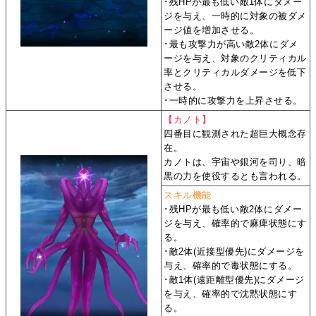
･残HPが最も低い敵1体にダメー
ジを与え、一時的に対象の被ダメ
ージ値を増加させる。
･最も攻撃力が高い敵2体にダメ
ージを与え、対象のクリティカル
率とクリティカルダメージを低下
させる。
･一時的に攻撃力を上昇させる。
【カノト】
四番目に観測された超巨大概念存
在。
カノトは、宇宙や銀河を司り、暗
黒の力を使役するとも言われる。
スキル機能
･残HPが最も低い敵2体にダメー
ジを与え、確率的で麻痺状態にす
る。
･敵2体(近接型優先)にダメージを
与え、確率的で毒状態にする。
･敵1体(遠距離型優先)にダメージ
を与え、確率的で沈黙状態にす
る。