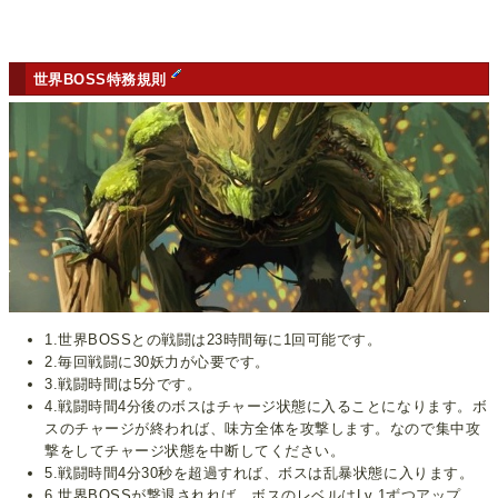
世界BOSS特務規則
1.世界BOSSとの戦闘は23時間毎に1回可能です。
2.毎回戦闘に30妖力が心要です。
3.戦闘時間は5分です。
4.戦闘時間4分後のボスはチャージ状態に入ることになります。ボ
スのチャージが終われば、味方全体を攻撃します。なので集中攻
撃をしてチャージ状態を中断してください。
5.戦闘時間4分30秒を超過すれば、ボスは乱暴状態に入ります。
6.世界BOSSが撃退されれば、ボスのレベルはLv.1ずつアップ