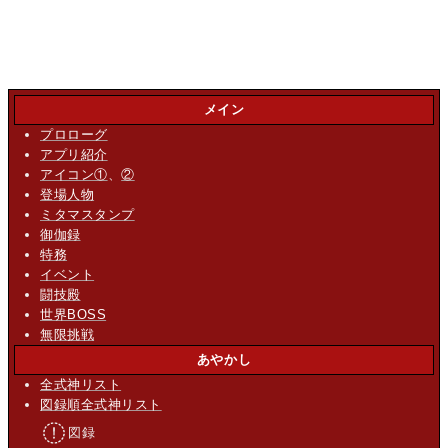
メイン
プロローグ
アプリ紹介
アイコン①
、
②
登場人物
ミタマスタンプ
御伽録
特務
イベント
闘技殿
世界BOSS
無限挑戦
あやかし
全式神リスト
図録順全式神リスト
図録