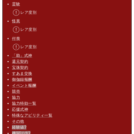
霊験
レア度別
怪異
レア度別
付喪
レア度別
「助」式神
還元契約
宝珠契約
すあま交換
御伽録報酬
イベント報酬
競売
協力
協力特効一覧
応援式神
特殊なアビリティ一覧
その他
経験値
?
機関討伐
?