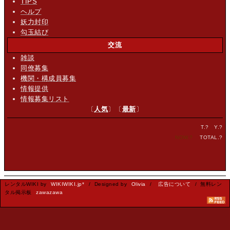
TIPS
ヘルプ
妖力封印
勾玉結び
交流
雑談
同僚募集
機関・構成員募集
情報提供
情報募集リスト
〔
人気
〕〔
最新
〕
T.
?
Y.
?
NOW.
?
TOTAL.
?
レンタルWIKI by
WIKIWIKI.jp*
/ Designed by
Olivia
/
広告について
/ 無料レン
タル掲示板
zawazawa