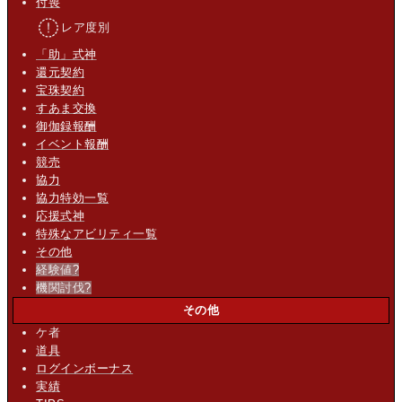
付喪
レア度別
「助」式神
還元契約
宝珠契約
すあま交換
御伽録報酬
イベント報酬
競売
協力
協力特効一覧
応援式神
特殊なアビリティ一覧
その他
経験値
?
機関討伐
?
その他
ケ者
道具
ログインボーナス
実績