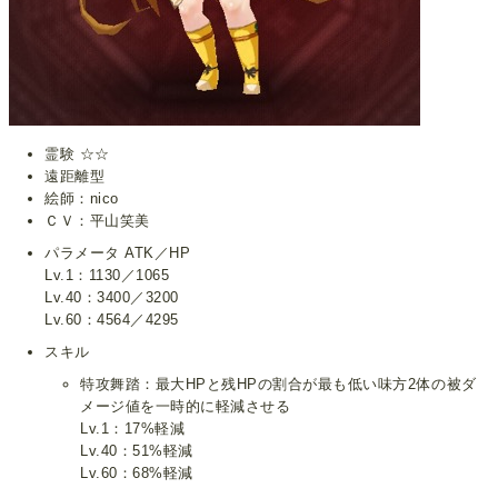
霊験 ☆☆
遠距離型
絵師：nico
ＣＶ：平山笑美
パラメータ ATK／HP
Lv.1：1130／1065
Lv.40：3400／3200
Lv.60：4564／4295
スキル
特攻舞踏：最大HPと残HPの割合が最も低い味方2体の被ダ
メージ値を一時的に軽減させる
Lv.1：17%軽減
Lv.40：51%軽減
Lv.60：68%軽減