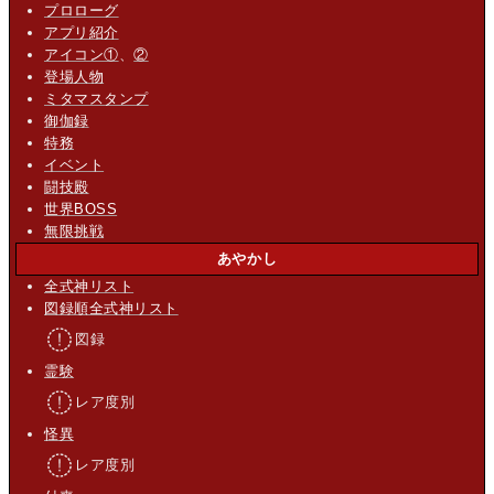
プロローグ
アプリ紹介
アイコン①
、
②
登場人物
ミタマスタンプ
御伽録
特務
イベント
闘技殿
世界BOSS
無限挑戦
あやかし
全式神リスト
図録順全式神リスト
図録
霊験
レア度別
怪異
レア度別