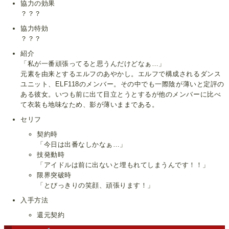
協力の効果
？？？
協力特効
？？？
紹介
「私が一番頑張ってると思うんだけどなぁ…」
元素を由来とするエルフのあやかし。エルフで構成されるダンス
ユニット、ELF118のメンバー。その中でも一際陰が薄いと定評の
ある彼女。いつも前に出て目立とうとするが他のメンバーに比べ
て衣装も地味なため、影が薄いままである。
セリフ
契約時
「今日は出番なしかなぁ…」
技発動時
「アイドルは前に出ないと埋もれてしまうんです！！」
限界突破時
「とびっきりの笑顔、頑張ります！」
入手方法
還元契約