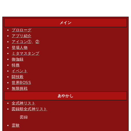
メイン
プロローグ
アプリ紹介
アイコン①
、
②
登場人物
ミタマスタンプ
御伽録
特務
イベント
闘技殿
世界BOSS
無限挑戦
あやかし
全式神リスト
図録順全式神リスト
図録
霊験