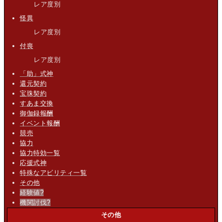
レア度別
怪異
レア度別
付喪
レア度別
「助」式神
還元契約
宝珠契約
すあま交換
御伽録報酬
イベント報酬
競売
協力
協力特効一覧
応援式神
特殊なアビリティ一覧
その他
経験値
?
機関討伐
?
その他