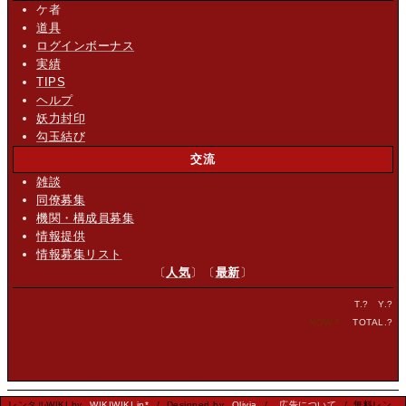
ケ者
道具
ログインボーナス
実績
TIPS
ヘルプ
妖力封印
勾玉結び
交流
雑談
同僚募集
機関・構成員募集
情報提供
情報募集リスト
〔
人気
〕〔
最新
〕
T.
?
Y.
?
NOW.
?
TOTAL.
?
レンタルWIKI by
WIKIWIKI.jp*
/ Designed by
Olivia
/
広告について
/ 無料レン