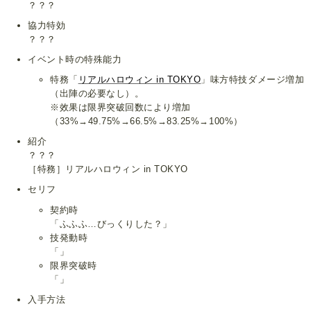
？？？
協力特効
？？？
イベント時の特殊能力
特務「
リアルハロウィン in TOKYO
」味方特技ダメージ増加
（出陣の必要なし）。
※效果は限界突破回数により増加
（33%→49.75%→66.5%→83.25%→100%）
紹介
？？？
［特務］リアルハロウィン in TOKYO
セリフ
契約時
「ふふふ…びっくりした？」
技発動時
「」
限界突破時
「」
入手方法