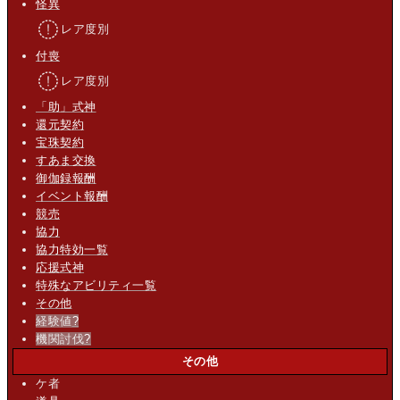
怪異
レア度別
付喪
レア度別
「助」式神
還元契約
宝珠契約
すあま交換
御伽録報酬
イベント報酬
競売
協力
協力特効一覧
応援式神
特殊なアビリティ一覧
その他
経験値
?
機関討伐
?
その他
ケ者