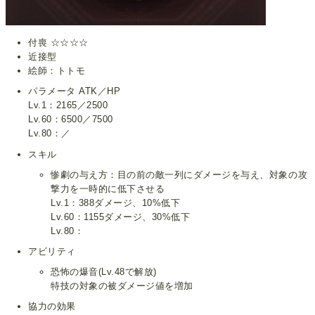
付喪 ☆☆☆☆
近接型
絵師：トトモ
パラメータ ATK／HP
Lv.1：2165／2500
Lv.60：6500／7500
Lv.80：／
スキル
惨劇の与え方：目の前の敵一列にダメージを与え、対象の攻
撃力を一時的に低下させる
Lv.1：388ダメージ、10%低下
Lv.60：1155ダメージ、30%低下
Lv.80：
アビリティ
恐怖の爆音(Lv.48で解放)
特技の対象の被ダメージ値を増加
協力の効果