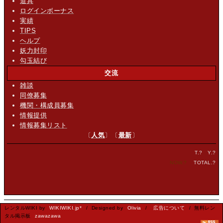
道具
ログインボーナス
実績
TIPS
ヘルプ
妖力封印
勾玉結び
交流
雑談
同僚募集
機関・構成員募集
情報提供
情報募集リスト
〔
人気
〕〔
最新
〕
T.
?
Y.
?
NOW.
?
TOTAL.
?
レンタルWIKI by
WIKIWIKI.jp*
/ Designed by
Olivia
/
広告について
/ 無料レン
タル掲示板
zawazawa