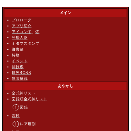
メイン
プロローグ
アプリ紹介
アイコン①
、
②
登場人物
ミタマスタンプ
御伽録
特務
イベント
闘技殿
世界BOSS
無限挑戦
あやかし
全式神リスト
図録順全式神リスト
図録
霊験
レア度別