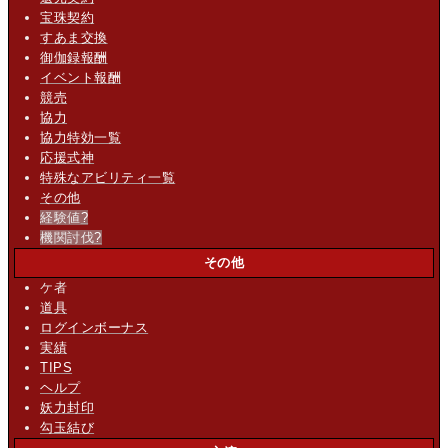
宝珠契約
すあま交換
御伽録報酬
イベント報酬
競売
協力
協力特効一覧
応援式神
特殊なアビリティ一覧
その他
経験値
?
機関討伐
?
その他
ケ者
道具
ログインボーナス
実績
TIPS
ヘルプ
妖力封印
勾玉結び