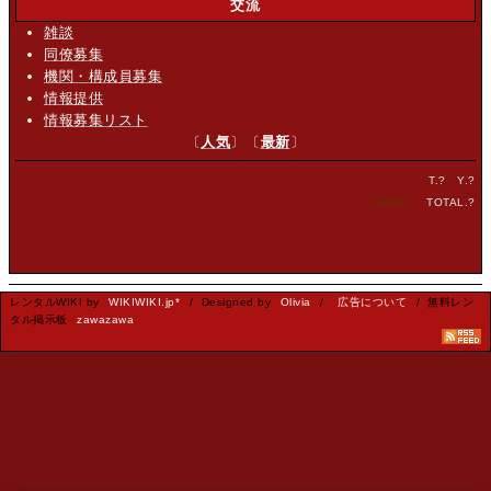
交流
雑談
同僚募集
機関・構成員募集
情報提供
情報募集リスト
〔
人気
〕〔
最新
〕
T.
?
Y.
?
NOW.
?
TOTAL.
?
レンタルWIKI by
WIKIWIKI.jp*
/ Designed by
Olivia
/
広告について
/ 無料レン
タル掲示板
zawazawa