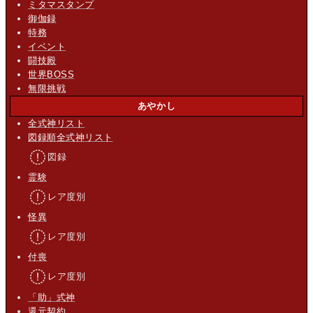
ミタマスタンプ
御伽録
特務
イベント
闘技殿
世界BOSS
無限挑戦
あやかし
全式神リスト
図録順全式神リスト
図録
霊験
レア度別
怪異
レア度別
付喪
レア度別
「助」式神
還元契約