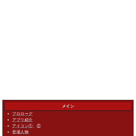
メイン
プロローグ
アプリ紹介
アイコン①
、
②
登場人物