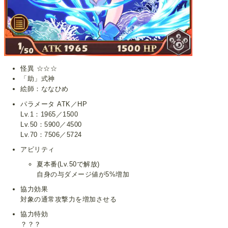
怪異 ☆☆☆
「助」式神
絵師：ななひめ
パラメータ ATK／HP
Lv.1：1965／1500
Lv.50：5900／4500
Lv.70：7506／5724
アビリティ
夏本番(Lv.50で解放)
自身の与ダメージ値が5%増加
協力効果
対象の通常攻撃力を増加させる
協力特効
？？？