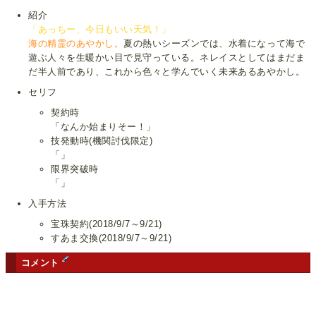
紹介
「あっちー、今日もいい天気！」
海の精霊のあやかし。
夏の熱いシーズンでは、水着になって海で
遊ぶ人々を生暖かい目で見守っている。ネレイスとしてはまだま
だ半人前であり、これから色々と学んでいく未来あるあやかし。
セリフ
契約時
「なんか始まりそー！」
技発動時(機関討伐限定)
「」
限界突破時
「」
入手方法
宝珠契約(2018/9/7～9/21)
すあま交換(2018/9/7～9/21)
コメント