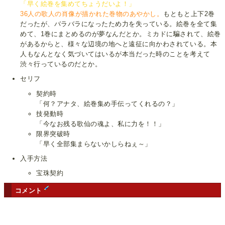
「早く絵巻を集めてちょうだいよ！」
36人の歌人の肖像が描かれた巻物のあやかし。
もともと上下2巻
だったが、バラバラになったため力を失っている。絵巻を全て集
めて、1巻にまとめるのが夢なんだとか。ミカドに騙されて、絵巻
があるからと、様々な辺境の地へと遠征に向かわされている。本
人もなんとなく気づいてはいるが本当だった時のことを考えて
渋々行っているのだとか。
セリフ
契約時
「何？アナタ、絵巻集め手伝ってくれるの？」
技発動時
「今なお残る歌仙の魂よ、私に力を！！」
限界突破時
「早く全部集まらないかしらねぇ～」
入手方法
宝珠契約
コメント