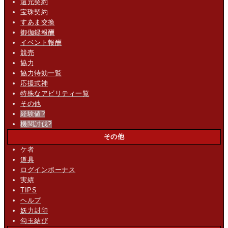
還元契約
宝珠契約
すあま交換
御伽録報酬
イベント報酬
競売
協力
協力特効一覧
応援式神
特殊なアビリティ一覧
その他
経験値
?
機関討伐
?
その他
ケ者
道具
ログインボーナス
実績
TIPS
ヘルプ
妖力封印
勾玉結び