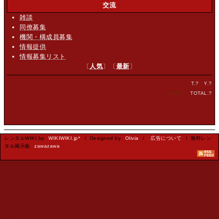
交流
雑談
同僚募集
機関・構成員募集
情報提供
情報募集リスト
〔
人気
〕〔
最新
〕
T.
?
Y.
?
NOW.
?
TOTAL.
?
レンタルWIKI by
WIKIWIKI.jp*
/ Designed by
Olivia
/
広告について
/ 無料レン
タル掲示板
zawazawa