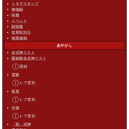
ミタマスタンプ
御伽録
特務
イベント
闘技殿
世界BOSS
無限挑戦
あやかし
全式神リスト
図録順全式神リスト
図録
霊験
レア度別
怪異
レア度別
付喪
レア度別
「助」式神