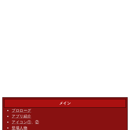
メイン
プロローグ
アプリ紹介
アイコン①
、
②
登場人物