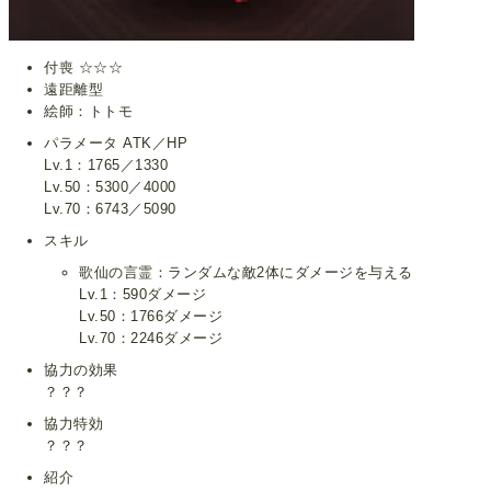
付喪 ☆☆☆
遠距離型
絵師：トトモ
パラメータ ATK／HP
Lv.1：1765／1330
Lv.50：5300／4000
Lv.70：6743／5090
スキル
歌仙の言霊：ランダムな敵2体にダメージを与える
Lv.1：590ダメージ
Lv.50：1766ダメージ
Lv.70：2246ダメージ
協力の効果
？？？
協力特効
？？？
紹介