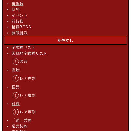
御伽録
特務
イベント
闘技殿
世界BOSS
無限挑戦
あやかし
全式神リスト
図録順全式神リスト
図録
霊験
レア度別
怪異
レア度別
付喪
レア度別
「助」式神
還元契約