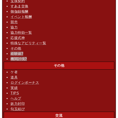
宝珠契約
すあま交換
御伽録報酬
イベント報酬
競売
協力
協力特効一覧
応援式神
特殊なアビリティ一覧
その他
経験値
?
機関討伐
?
その他
ケ者
道具
ログインボーナス
実績
TIPS
ヘルプ
妖力封印
勾玉結び
交流