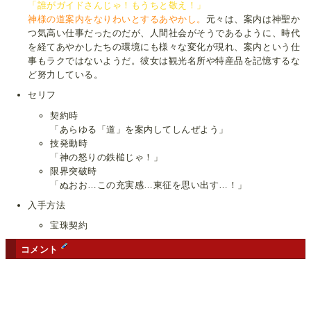
「誰がガイドさんじゃ！もうちと敬え！」
神様の道案内をなりわいとするあやかし。
元々は、案内は神聖か
つ気高い仕事だったのだが、人間社会がそうであるように、時代
を経てあやかしたちの環境にも様々な変化が現れ、案内という仕
事もラクではないようだ。彼女は観光名所や特産品を記憶するな
ど努力している。
セリフ
契約時
「あらゆる「道」を案内してしんぜよう」
技発動時
「神の怒りの鉄槌じゃ！」
限界突破時
「ぬおお…この充実感…東征を思い出す…！」
入手方法
宝珠契約
コメント