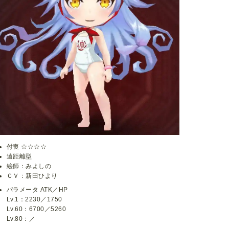
付喪 ☆☆☆☆
遠距離型
絵師：みよしの
ＣＶ：新田ひより
パラメータ ATK／HP
Lv.1：2230／1750
Lv.60：6700／5260
Lv.80：／