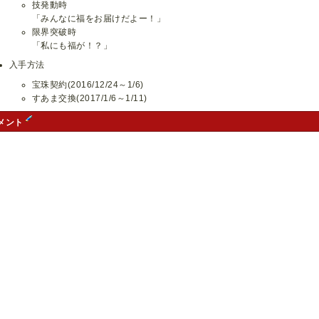
技発動時
「みんなに福をお届けだよー！」
限界突破時
「私にも福が！？」
入手方法
宝珠契約(2016/12/24～1/6)
すあま交換(2017/1/6～1/11)
メント