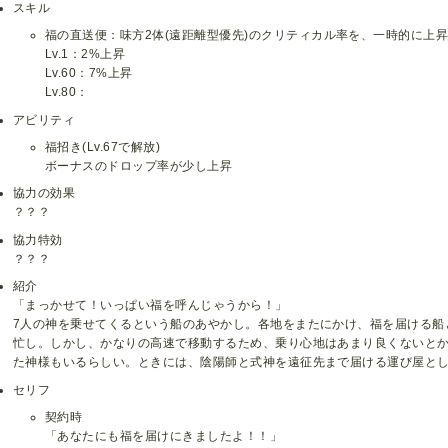
スキル
福の直送便：味方2体(遠距離型優先)のクリティカル率を、一時的に上
Lv.1：2%上昇
Lv.60：7%上昇
Lv.80：
アビリティ
福招き(Lv.67で解放)
ボーナスのドロップ率が少し上昇
協力の効果
？？？
協力特効
？？？
紹介
「まっかせて！いっぱい福を呼んじゃうから！」
7人の神を乗せてくるという船のあやかし。各地をまたにかけ、福を届ける船
忙し。しかし、かなりの高速で移動するため、乗り心地はあまり良くないと
た神様もいるらしい。ときには、陰陽師と式神を遠征先まで届ける運び屋と
セリフ
契約時
「あなたにも福を届けにきましたよ！！」