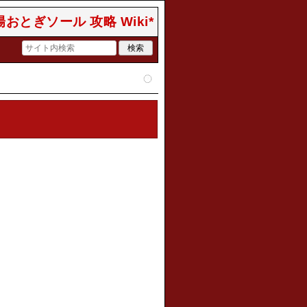
おとぎソール 攻略 Wiki*