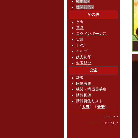
経験値
?
機関討伐
?
その他
ケ者
道具
ログインボーナス
実績
TIPS
ヘルプ
妖力封印
勾玉結び
交流
雑談
同僚募集
機関・構成員募集
情報提供
情報募集リスト
〔
人気
〕〔
最新
〕
T.
?
Y.
?
NOW.
?
TOTAL.
?