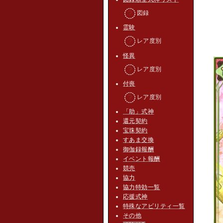
図録
霊験
レア度別
怪異
レア度別
付喪
レア度別
「助」式神
還元契約
宝珠契約
すあま交換
御伽録報酬
イベント報酬
競売
協力
協力特効一覧
応援式神
特殊なアビリティ一覧
その他