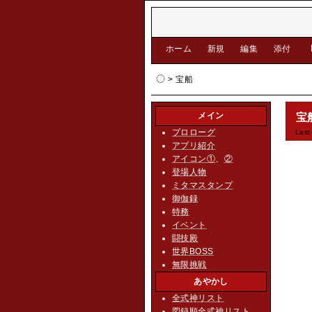
[
ホーム
|
新規
|
編集
|
添付
]
> 宝船
メイン
宝
プロローグ
Last
アプリ紹介
アイコン①
、
②
登場人物
ミタマスタンプ
御伽録
特務
イベント
闘技殿
世界BOSS
無限挑戦
あやかし
全式神リスト
図録順全式神リスト