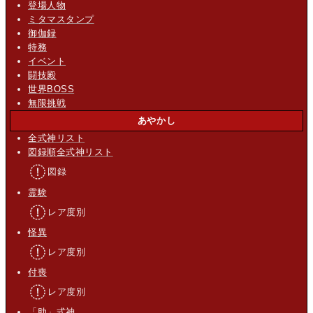
登場人物
ミタマスタンプ
御伽録
特務
イベント
闘技殿
世界BOSS
無限挑戦
あやかし
全式神リスト
図録順全式神リスト
図録
霊験
レア度別
怪異
レア度別
付喪
レア度別
「助」式神