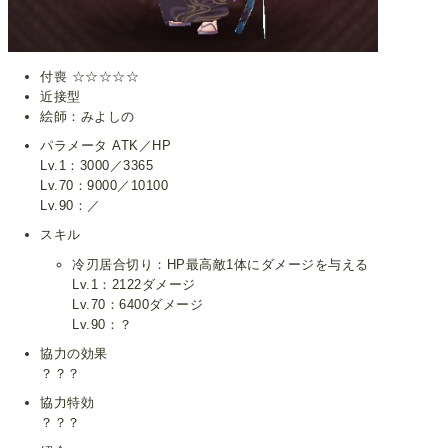
付喪 ☆☆☆☆☆
近接型
絵師：みよしの
パラメータ ATK／HP
Lv.1：3000／3365
Lv.70：9000／10100
Lv.90：／
スキル
冷刃居合切り：HP最高敵1体にダメージを与える
Lv.1：2122ダメージ
Lv.70：6400ダメージ
Lv.90：？
協力の効果
？？？
協力特効
？？？