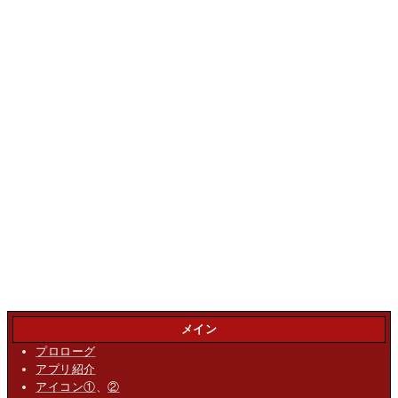
メイン
プロローグ
アプリ紹介
アイコン①
、
②