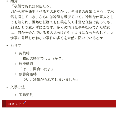
紹介
「夜襲であればお任せを」
刃から露を発生させる刀のあやかし。使用者の殺気に呼応して水
気を増していき、さらには冷気を帯びていく。冷酷な仕事人とし
ても知られ、困難な任務でも仁義を欠く非道な任務であっても、
顔色ひとつ変えずにこなす。多くの汚れ仕事を担ってきた彼女
は、何かを企んでいる者の見分けが付くようになったらしく、大
惨事に発展しかねない事件の多くを未然に防いでいるとか。
セリフ
契約時
「務めの時間でしょうか？」
技発動時
「そこ、間合いだよ」
限界突破時
「つい、冷気がもれてしまいました」
入手方法
宝珠契約
コメント