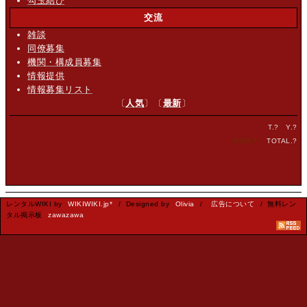
勾玉結び
交流
雑談
同僚募集
機関・構成員募集
情報提供
情報募集リスト
〔
人気
〕〔
最新
〕
T.
?
Y.
?
NOW.
?
TOTAL.
?
レンタルWIKI by
WIKIWIKI.jp*
/ Designed by
Olivia
/
広告について
/ 無料レン
タル掲示板
zawazawa