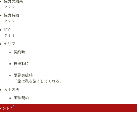
協力の効果
？？？
協力特効
？？？
紹介
？？？
セリフ
契約時
「」
技発動時
「」
限界突破時
「旅は私を強くしてくれる」
入手方法
宝珠契約
メント