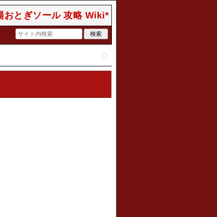
おとぎソール 攻略 Wiki*