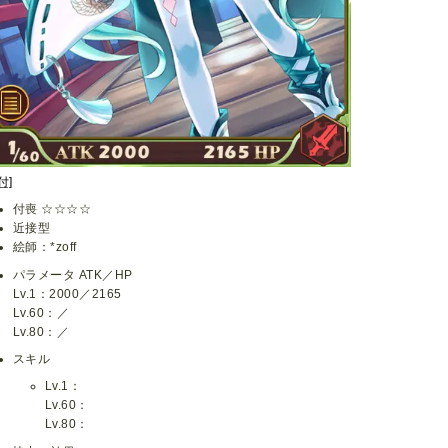
付]
付喪 ☆☆☆☆
近接型
絵師：*zoff
パラメータ ATK／HP
Lv.1：2000／2165
Lv.60：／
Lv.80：／
スキル
Lv.1：
Lv.60：
Lv.80：