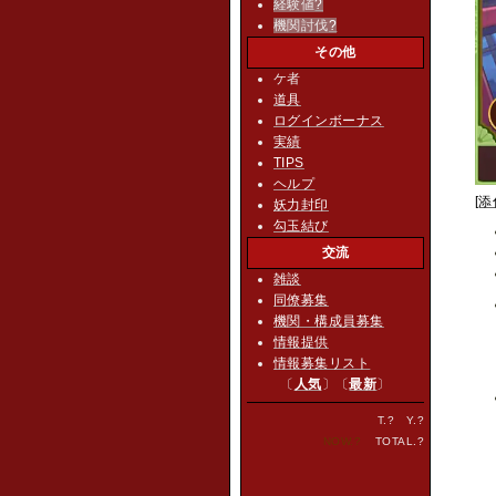
経験値
?
機関討伐
?
その他
ケ者
道具
ログインボーナス
実績
TIPS
ヘルプ
[添
妖力封印
勾玉結び
交流
雑談
同僚募集
機関・構成員募集
情報提供
情報募集リスト
〔
人気
〕〔
最新
〕
T.
?
Y.
?
NOW.
?
TOTAL.
?