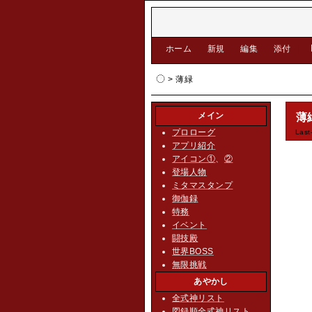
[
ホーム
|
新規
|
編集
|
添付
]
> 薄緑
メイン
薄
プロローグ
Last
アプリ紹介
アイコン①
、
②
登場人物
ミタマスタンプ
御伽録
特務
イベント
闘技殿
世界BOSS
無限挑戦
あやかし
全式神リスト
図録順全式神リスト