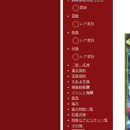
図録
霊験
レア度別
怪異
レア度別
付喪
レア度別
「助」式神
還元契約
宝珠契約
すあま交換
御伽録報酬
イベント報酬
競売
協力
協力特効一覧
応援式神
特殊なアビリティ一覧
その他