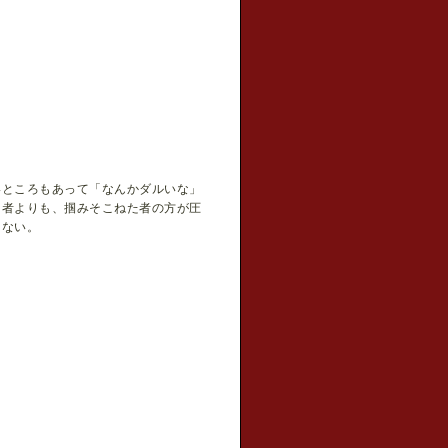
いところもあって「なんかダルいな」
た者よりも、掴みそこねた者の方が圧
はない。