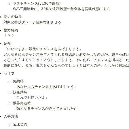
ラストチャンス(Lv.36で解放)
WAVE開始時に、32%で遠距離型の敵全体を昏睡状態にする
協力の効果
対象の特技ダメージ値を増加させる
協力特効
？？？
紹介
「いいですよ、最後のチャンスをあげましょう」
どんな者にもチャンスを与えてくれる慈悲深いあやかしなのだが、飽きっぽ
と思ったらすぐシャットアウトしてしまう。そのため、チャンスを掴みとっ
倒的に多い。まあ、現実もそんなものでしょ？とは本人の弁。たしかに異論
セリフ
契約時
「あなたにもチャンスをあげましょう」
技発動時
「これでお終いだよ」
限界突破時
「強くなるチャンスが巡ってきましたか」
入手方法
宝珠契約