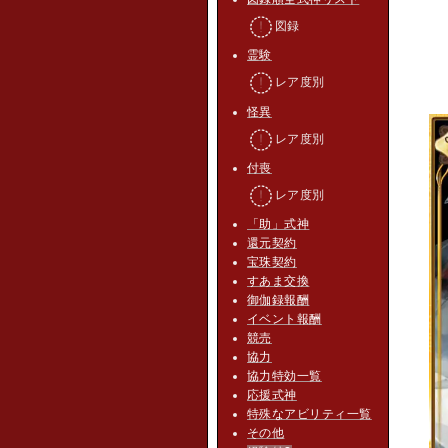
図録
霊験
レア度別
怪異
レア度別
付喪
レア度別
「助」式神
還元契約
宝珠契約
すあま交換
御伽録報酬
イベント報酬
競売
協力
協力特効一覧
応援式神
特殊なアビリティ一覧
その他