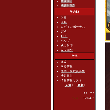
経験値
?
機関討伐
?
その他
ケ者
道具
ログインボーナス
実績
TIPS
ヘルプ
妖力封印
勾玉結び
交流
雑談
同僚募集
機関・構成員募集
情報提供
情報募集リスト
〔
人気
〕〔
最新
〕
T.
?
Y.
?
NOW.
?
TOTAL.
?