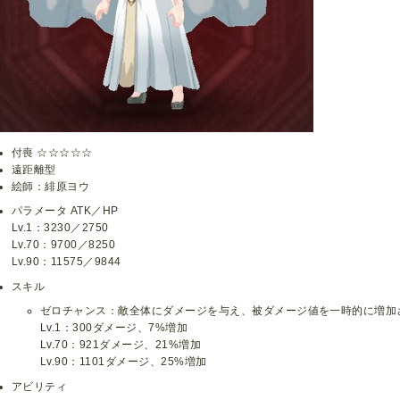
付喪 ☆☆☆☆☆
遠距離型
絵師：緋原ヨウ
パラメータ ATK／HP
Lv.1：3230／2750
Lv.70：9700／8250
Lv.90：11575／9844
スキル
ゼロチャンス：敵全体にダメージを与え、被ダメージ値を一時的に増加
Lv.1：300ダメージ、7%増加
Lv.70：921ダメージ、21%増加
Lv.90：1101ダメージ、25%増加
アビリティ