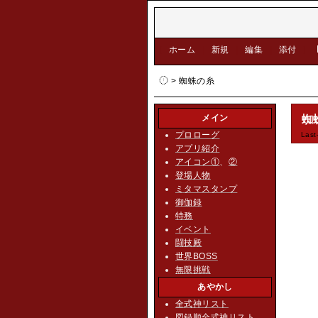
[
ホーム
|
新規
|
編集
|
添付
]
> 蜘蛛の糸
メイン
蜘
プロローグ
Last
アプリ紹介
アイコン①
、
②
登場人物
ミタマスタンプ
御伽録
特務
イベント
闘技殿
世界BOSS
無限挑戦
あやかし
全式神リスト
図録順全式神リスト