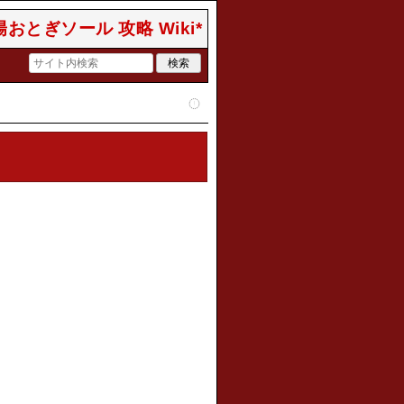
おとぎソール 攻略 Wiki*