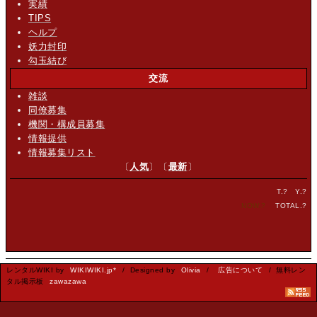
実績
TIPS
ヘルプ
妖力封印
勾玉結び
交流
雑談
同僚募集
機関・構成員募集
情報提供
情報募集リスト
〔
人気
〕〔
最新
〕
T.
?
Y.
?
NOW.
?
TOTAL.
?
レンタルWIKI by
WIKIWIKI.jp*
/ Designed by
Olivia
/
広告について
/ 無料レン
タル掲示板
zawazawa