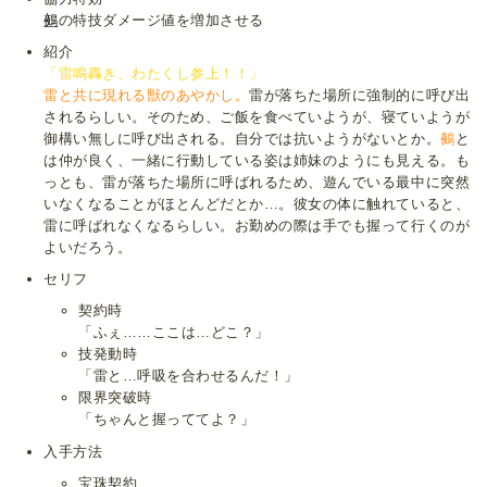
鵺
の特技ダメージ値を増加させる
紹介
「雷鳴轟き、わたくし参上！！」
雷と共に現れる獣のあやかし。
雷が落ちた場所に強制的に呼び出
されるらしい。そのため、ご飯を食べていようが、寝ていようが
御構い無しに呼び出される。自分では抗いようがないとか。
鵺
と
は仲が良く、一緒に行動している姿は姉妹のようにも見える。も
っとも、雷が落ちた場所に呼ばれるため、遊んでいる最中に突然
いなくなることがほとんどだとか…。彼女の体に触れていると、
雷に呼ばれなくなるらしい。お勤めの際は手でも握って行くのが
よいだろう。
セリフ
契約時
「ふぇ……ここは…どこ？」
技発動時
「雷と…呼吸を合わせるんだ！」
限界突破時
「ちゃんと握っててよ？」
入手方法
宝珠契約