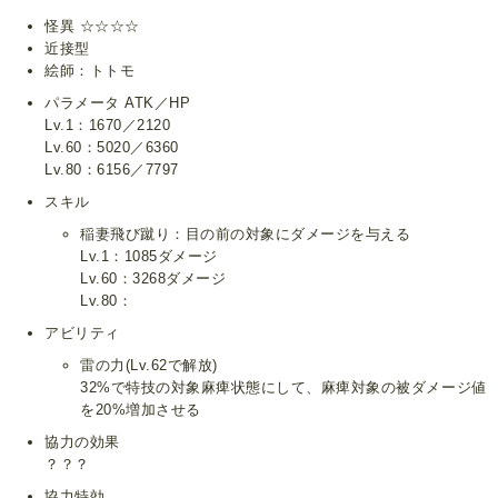
怪異 ☆☆☆☆
近接型
絵師：トトモ
パラメータ ATK／HP
Lv.1：1670／2120
Lv.60：5020／6360
Lv.80：6156／7797
スキル
稲妻飛び蹴り：目の前の対象にダメージを与える
Lv.1：1085ダメージ
Lv.60：3268ダメージ
Lv.80：
アビリティ
雷の力(Lv.62で解放)
32%で特技の対象麻痺状態にして、麻痺対象の被ダメージ値
を20%増加させる
協力の効果
？？？
協力特効