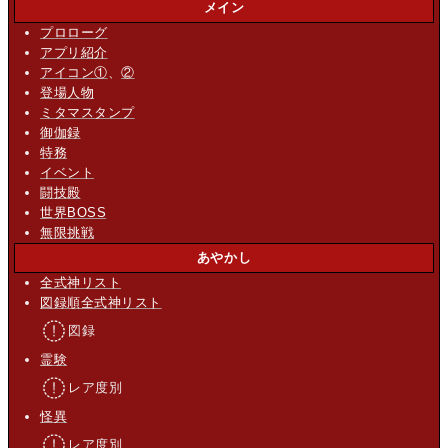
メイン
プロローグ
アプリ紹介
アイコン①
、
②
登場人物
ミタマスタンプ
御伽録
特務
イベント
闘技殿
世界BOSS
無限挑戦
あやかし
全式神リスト
図録順全式神リスト
図録
霊験
レア度別
怪異
レア度別