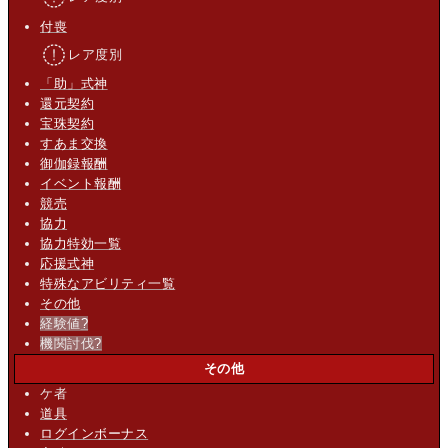
付喪
レア度別
「助」式神
還元契約
宝珠契約
すあま交換
御伽録報酬
イベント報酬
競売
協力
協力特効一覧
応援式神
特殊なアビリティ一覧
その他
経験値
?
機関討伐
?
その他
ケ者
道具
ログインボーナス