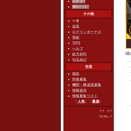
経験値
?
機関討伐
?
その他
ケ者
道具
ログインボーナス
実績
TIPS
ヘルプ
[添
妖力封印
勾玉結び
交流
雑談
同僚募集
機関・構成員募集
情報提供
情報募集リスト
〔
人気
〕〔
最新
〕
T.
?
Y.
?
NOW.
?
TOTAL.
?