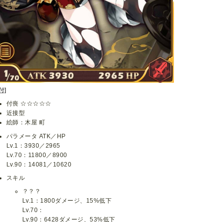
付]
付喪 ☆☆☆☆☆
近接型
絵師：木屋 町
パラメータ ATK／HP
Lv.1：3930／2965
Lv.70：11800／8900
Lv.90：14081／10620
スキル
？？？
Lv.1：1800ダメージ、15%低下
Lv.70：
Lv.90：6428ダメージ、53%低下