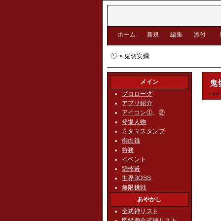
[
ホーム
|
新規
|
編集
|
添付
]
> 鬼切安綱
メイン
鬼
プロローグ
Last
アプリ紹介
アイコン①
、
②
登場人物
ミタマスタンプ
御伽録
特務
イベント
闘技殿
世界BOSS
無限挑戦
あやかし
全式神リスト
図録順全式神リスト