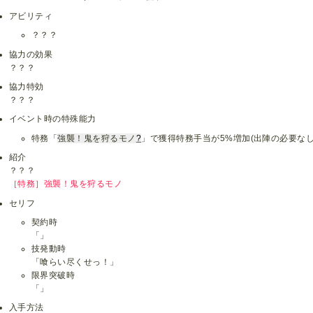
アビリティ
？？？
協力の効果
？？？
協力特効
？？？
イベント時の特殊能力
特務「
強襲！鬼を狩るモノ
?
」で獲得特務手当が5%増加(出陣の必要なし
紹介
？？？
［特務］強襲！鬼を狩るモノ
セリフ
契約時
「」
技発動時
「喰らい尽くせっ！」
限界突破時
「」
入手方法