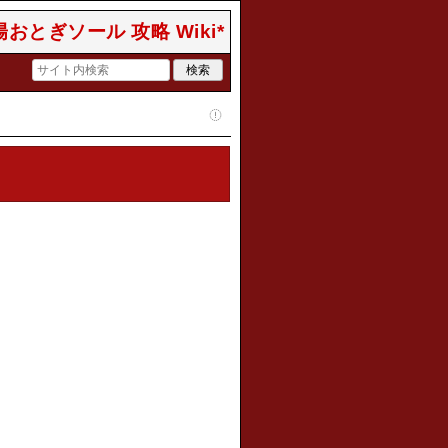
おとぎソール 攻略 Wiki*