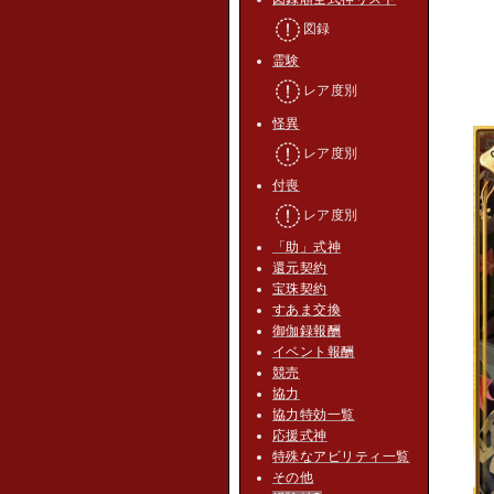
図録
霊験
レア度別
怪異
レア度別
付喪
レア度別
「助」式神
還元契約
宝珠契約
すあま交換
御伽録報酬
イベント報酬
競売
協力
協力特効一覧
応援式神
特殊なアビリティ一覧
その他