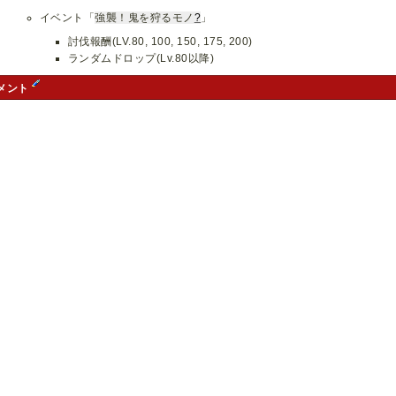
イベント「
強襲！鬼を狩るモノ
?
」
討伐報酬(LV.80, 100, 150, 175, 200)
ランダムドロップ(Lv.80以降)
メント