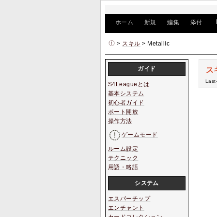
[
ホーム
|
新規
|
編集
|
添付
]
>
スキル
> Metallic
ガイド
スキ
Last
S4Leagueとは
基本システム
初心者ガイド
ポート開放
操作方法
ゲームモード
ルーム設定
テクニック
用語・略語
システム
エスパーチップ
エンチャント