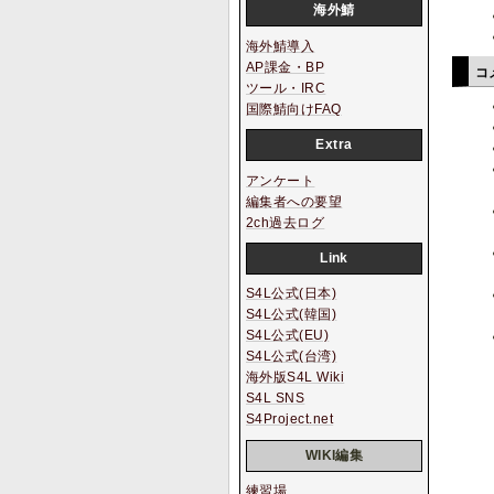
海外鯖
海外鯖導入
AP課金・BP
コ
ツール・IRC
国際鯖向けFAQ
Extra
アンケート
編集者への要望
2ch過去ログ
Link
S4L公式(日本)
S4L公式(韓国)
S4L公式(EU)
S4L公式(台湾)
海外版S4L Wiki
S4L SNS
S4Project.net
WIKI編集
練習場