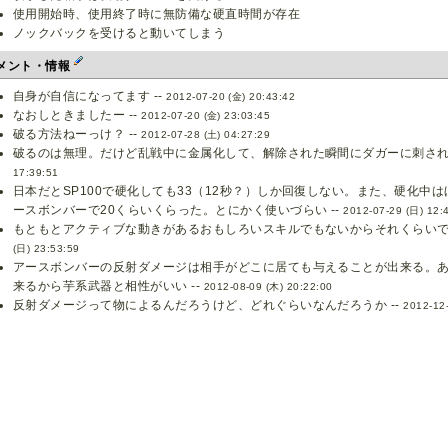
使用開始時、使用終了時に無防備な硬直時間が存在
ノックバックを受けると動いてしまう
メント・情報
自身が自信になってます --
2012-07-20 (金) 20:43:42
なおしときましたー --
2012-07-20 (金) 23:03:45
破る方法ねーっけ？ --
2012-07-28 (土) 04:27:29
破るのは無理。だけど乱戦中に金属化して、解除された瞬間にダガーに刺されて
17:39:51
日本だとSP100で硬化しても33（12秒？）しか回復しない。また、硬化中
ースボンバーで20くらいくらった。とにかく使いづらい --
2012-07-29 (日) 12:
もともとアクティブな動きがあるおもしろいスキルでもないからそれくらいでイ
(日) 23:53:59
アースボンバーの反射ダメージは相手がどこに居ても与えることが出来る。あ
来るから芋系武器と相性がいい --
2012-08-09 (木) 20:22:00
反射ダメージって物によるんだろうけど、どれぐらいなんだろうか --
2012-12