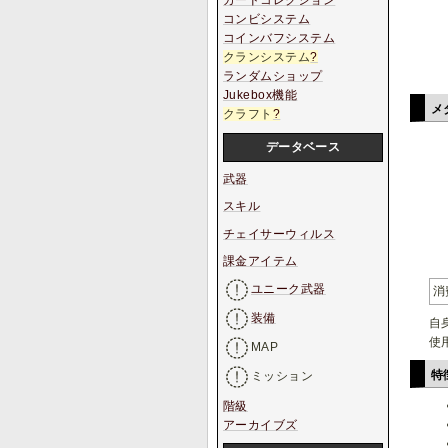
カードコレクション
コンビシステム
コインバフシステム
クランシステム
?
ランダムショップ
Jukebox機能
メ
クラフト
?
データベース
武器
スキル
チェイサーウィルス
課金アイテム
ユニーク武器
消
装備
自
使
MAP
特
ミッション
階級
アーカイブズ