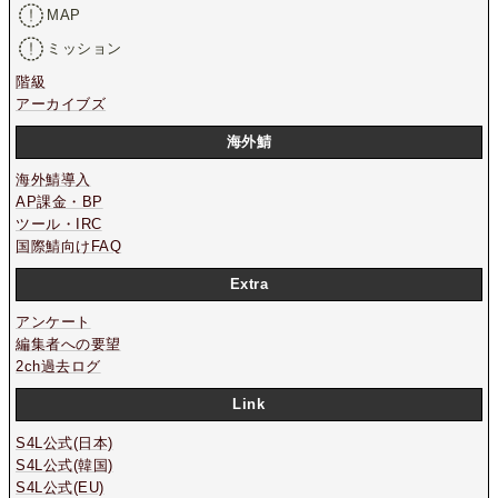
MAP
ミッション
階級
アーカイブズ
海外鯖
海外鯖導入
AP課金・BP
ツール・IRC
国際鯖向けFAQ
Extra
アンケート
編集者への要望
2ch過去ログ
Link
S4L公式(日本)
S4L公式(韓国)
S4L公式(EU)