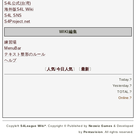
S4L公式(台湾)
海外版S4L Wiki
S4L SNS
S4Project.net
WIKI編集
練習場
MenuBar
テキスト整形のルール
ヘルプ
〔
人気
/
今日人気
〕〔
最新
〕
Today.
?
Yesterday.
?
TOTAL.
?
Online.
?
Copyleft
S4League Wiki*
. Copyright © Published by
Neowiz Games
& Developed
by
Pentavision
. All rights reserved.