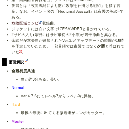
夜襲とは「夜間戦闘により敵に攻撃を仕掛ける戦術」を指す言
*1
葉。なお、イベント名の『Nocturnal Assault』は夜襲の英訳
で
ある。
危険区域コンピ
収録曲。
ジャケットには白い文字でICESAWDERと書かれている。
2サビの入り(厳密にはサビ最初の2小節)が若干原曲と異なる。
余談だが本楽曲が追加されたVer.3.54アップデートの時間が18時
を予定していたため、一部界隈では夜襲ではなく
夕襲
と呼ばれて
*2
いた
。
譜面解説
全難易度共通
曲が約3分ある。長い。
Normal
Ver.4.7.6にてレベル7からレベル9に昇格。
Hard
最後の最後に出てくる微縦連がコンボカッター。
Master