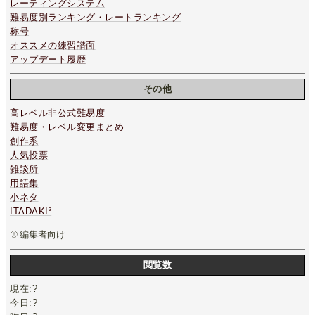
レーティングシステム
難易度別ランキング・レートランキング
称号
オススメの練習譜面
アップデート履歴
その他
高レベル非公式難易度
難易度・レベル変更まとめ
創作系
人気投票
雑談所
用語集
小ネタ
ITADAKI³
編集者向け
閲覧数
現在:
?
今日:
?