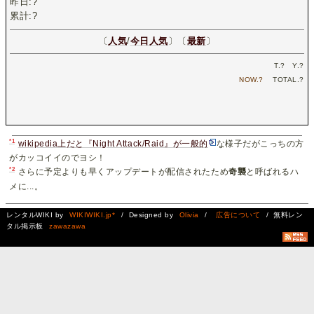
昨日:
?
累計:
?
〔
人気
/
今日人気
〕〔
最新
〕
T.
?
Y.
?
NOW.
?
TOTAL.
?
*1
wikipedia上だと『Night Attack/Raid』が一般的
な様子だがこっちの方
がカッコイイのでヨシ！
*2
さらに予定よりも早くアップデートが配信されたため
奇襲
と呼ばれるハ
メに...。
レンタルWIKI by
WIKIWIKI.jp*
/ Designed by
Olivia
/
広告について
/ 無料レン
タル掲示板
zawazawa