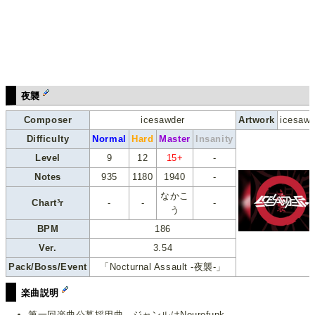
夜襲
Composer
icesawder
Artwork
icesawd
Difficulty
Normal
Hard
Master
Insanity
Level
9
12
15+
-
Notes
935
1180
1940
-
なかこ
Chart³r
-
-
-
う
BPM
186
Ver.
3.54
Pack/Boss/Event
「Nocturnal Assault -夜襲-」
楽曲説明
第一回楽曲公募採用曲。ジャンルはNeurofunk。