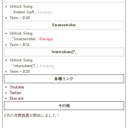
Unlock Song
「Ardent Gaff」
Insanity
Term:~2/28
Stratostrider
Unlock Song
「Stratostrider」
Ravage
Term:~3/31
!nterroban(?,
Unlock Song
「!nterroban(?,」
Insanity
Term:~3/20
各種リンク
Youtube
Twitter
Discord
その他
2月の
月間投票
が開始しました！