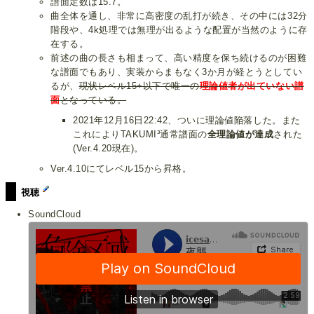
譜面定数は15.7。
曲全体を通し、非常に高密度の乱打が続き、その中には32分
階段や、4k処理では無理が出るような配置が当然のように存
在する。
前述の曲の長さも相まって、高い精度を保ち続けるのが困難
な譜面でもあり、実装からまもなく3か月が経とうとしてい
るが、
現状レベル15+以下で唯一の
理論値者が出ていない譜
面
となっている。
2021年12月16日22:42、ついに理論値陥落した。また
これによりTAKUMI³通常譜面の
全理論値が達成
された
(Ver.4.20現在)。
Ver.4.10にてレベル15から昇格。
視聴
SoundCloud