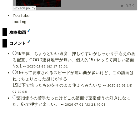
YouTube
loading...
攻略動画
コメント
4k主体、ちょうどいい速度、押しやすいがしっかり手応えのあ
る配置、GOOD連発地帯が無い、個人的15+やってて楽しい譜面
No.1 --
2025-02-12 (水) 17:15:01
15+って要求されるスピードが速い曲が多いけど、この譜面は
ねっちょりとした感じがする
15以下で培ったものをそのまま使えるみたいな --
2025-12-01 (月)
07:32:35
薬指使うの苦手だったけどこの譜面で薬指使うの好きになっ
た。6kで押すと楽しい。 --
2026-07-01 (水) 23:49:03