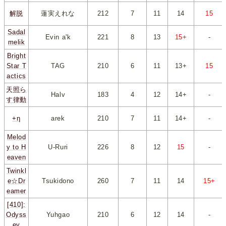
解脱
蓮実えれな
212
*
7
*
*
11
*
*
14
*
*
15
*
Sadal
Evin a'k
221
*
8
*
*
13
*
*
15+
*
-
melik
Bright
Star T
TAG
210
*
6
*
*
11
*
*
13+
*
*
15
*
actics
天照ら
Halv
183
*
4
*
*
12
*
*
14+
*
-
す律動
+η
arek
210
*
7
*
*
11
*
*
14+
*
-
Melod
y to H
U-Ruri
226
*
8
*
*
12
*
*
15
*
-
eaven
Twinkl
e☆Dr
Tsukidono
260
*
7
*
*
11
*
*
14
*
*
15+
*
eamer
[410]:
Odyss
Yuhgao
210
*
6
*
*
12
*
*
14
*
-
ey