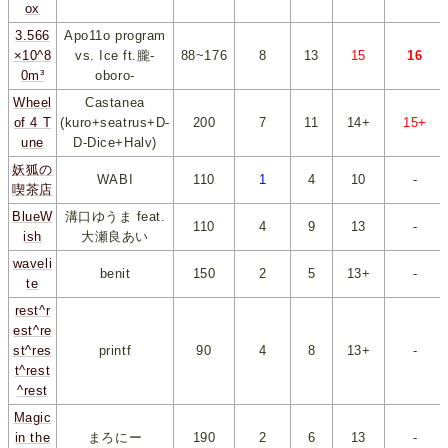
ox
3.566
Apo11o program
×10^8
vs. Ice ft.朧-
88~176
*
8
*
*
13
*
*
15
*
*
16
*
0m³
oboro-
Wheel
Castanea
of 4 T
(kuro+seatrus+D-
200
*
7
*
*
11
*
*
14+
*
*
15+
*
une
D-Dice+Halv)
妖狐の
WABI
110
*
1
*
*
4
*
*
10
*
-
喫茶店
BlueW
溝口ゆうま feat.
110
*
4
*
*
9
*
*
13
*
-
ish
大瀬良あい
waveli
benit
150
*
2
*
*
5
*
*
13+
*
-
te
rest^r
est^re
st^res
printf
90
*
4
*
*
8
*
*
13+
*
-
t^rest
^rest
Magic
in the
まろにー
190
*
2
*
*
6
*
*
13
*
-