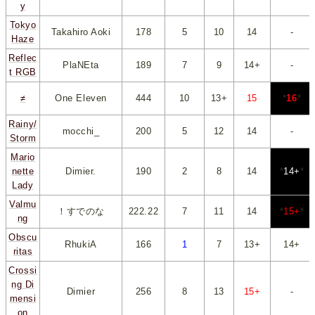
y
Tokyo
Takahiro Aoki
178
*
5
*
*
10
*
*
14
*
-
Haze
Reflec
PlaNEta
189
*
7
*
*
9
*
*
14+
*
-
t RGB
≠
One Eleven
444
*
10
*
*
13+
*
*
15
*
*
16
*
Rainy/
mocchi_
200
*
5
*
*
12
*
*
14
*
-
Storm
Mario
nette
Dimier.
190
*
2
*
*
8
*
*
14
*
*
14+
*
Lady
Valmu
！すでのな
222.22
*
7
*
*
11
*
*
14
*
*
15+
*
ng
Obscu
RhukiA
166
*
1
*
*
7
*
*
13+
*
*
14+
*
ritas
Crossi
ng Di
Dimier
256
*
8
*
*
13
*
*
15+
*
-
mensi
on