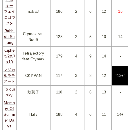
キー
ウェイ
naka3
186
*
2
*
*
6
*
*
12
*
*
15
*
に口づ
けを
Rubbi
Ctymax vs.
sh So
128
*
2
*
*
5
*
*
10
*
*
14
*
NceS
rting
Ciphe
Tetrajectory
r:/2&//
179
*
4
*
*
9
*
*
14
*
-
feat.Ctymax
<10
マジカ
ルラテ
CKI*PAN
117
*
3
*
*
8
*
*
12
*
*
13+
*
アート
To our
駄菓子
110
*
2
*
*
6
*
*
13
*
-
sky
Memo
ry Of
Summ
Halv
188
*
4
*
*
6
*
*
11
*
*
14+
*
er Da
ys