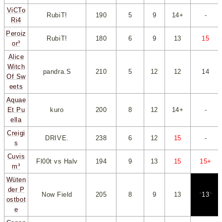
ViCTo
RubiT!
190
*
5
*
*
9
*
*
14+
*
-
Ri4
Peroiz
RubiT!
180
*
6
*
*
9
*
*
13
*
*
15
*
or³
Alice
Witch
pandra.S
210
*
5
*
*
12
*
*
12
*
*
14
*
Of Sw
eets
Aquae
Et Pu
kuro
200
*
8
*
*
12
*
*
14+
*
-
ella
Creigi
DRIVE.
238
*
6
*
*
12
*
*
15
*
-
s
Cuvis
Fl00t vs Halv
194
*
9
*
*
13
*
*
15
*
*
15+
*
m³
Wüten
der P
Now Field
205
*
8
*
*
9
*
*
13
*
*
13
*
ostbot
e