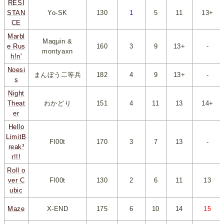
RESI
STAN
Yo-SK
130
*
1
*
*
5
*
*
11
*
*
13+
*
CE
Marbl
Maqμin &
e Rus
160
*
3
*
*
9
*
*
13+
*
-
montyaxn
h!n'
Noesi
まんぼう二等兵
182
*
4
*
*
9
*
*
13+
*
-
s
Night
Theat
わかどり
151
*
4
*
*
11
*
*
13
*
*
14+
*
er
Hello
LimitB
Fl00t
170
*
3
*
*
7
*
*
13
*
-
reak³
r!!!
Roll o
ver C
Fl00t
130
*
2
*
*
6
*
*
11
*
*
13
*
ubic
Maze
X-END
175
*
6
*
*
10
*
*
14
*
*
15
*