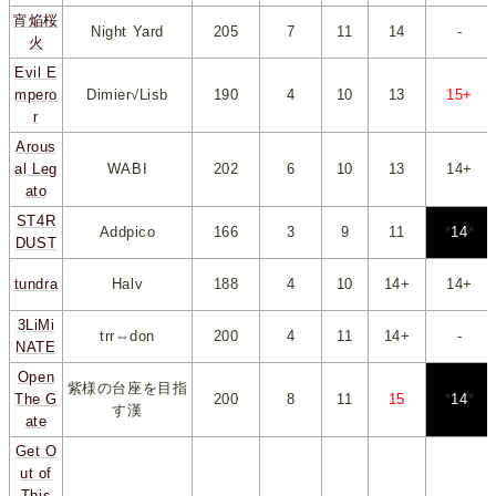
宵焔桜
Night Yard
205
*
7
*
*
11
*
*
14
*
-
火
Evil E
mpero
Dimier√Lisb
190
*
4
*
*
10
*
*
13
*
*
15+
*
r
Arous
al Leg
WABI
202
*
6
*
*
10
*
*
13
*
*
14+
*
ato
ST4R
Addpico
166
*
3
*
*
9
*
*
11
*
*
14
*
DUST
tundra
Halv
188
*
4
*
*
10
*
*
14+
*
*
14+
*
3LiMi
trr⇔don
200
*
4
*
*
11
*
*
14+
*
-
NATE
Open
紫様の台座を目指
The G
200
*
8
*
*
11
*
*
15
*
*
14
*
す漢
ate
Get O
ut of
This