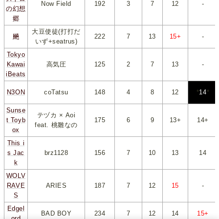
Now Field
192
*
3
*
*
7
*
*
12
*
-
の幻想
郷
大豆使徒(打打だ
飈
222
*
7
*
*
13
*
*
15+
*
-
いず+seatrus)
Tokyo
Kawai
高気圧
125
*
2
*
*
7
*
*
13
*
-
iBeats
N3ON
coTatsu
148
*
4
*
*
8
*
*
12
*
*
14
*
Sunse
テヅカ × Aoi
t Toyb
175
*
6
*
*
9
*
*
13+
*
*
14+
*
feat. 桃雛なの
ox
This i
s Jac
brz1128
156
*
7
*
*
10
*
*
13
*
*
14
*
k
WOLV
RAVE
ARIES
187
*
7
*
*
12
*
*
15
*
-
S
Edgel
BAD BOY
234
*
7
*
*
12
*
*
14
*
*
15+
*
ord