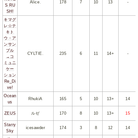
Alice.
178
*
7
*
*
10
*
*
13
*
-
S RU
SH!
キマグ
レ☆テ
キト
ウ・ア
ンサン
ブル
CYLTIE.
235
*
6
*
*
11
*
*
14+
*
-
→コ
ミュニ
ケー
ション
Re_Di
ve!
Ocean
RhukiA
165
*
5
*
*
10
*
*
13+
*
*
14
*
us
ZEUS
ルゼ
170
*
8
*
*
10
*
*
13+
*
*
15
*
Starry
icesawder
174
*
3
*
*
8
*
*
12
*
*
14
*
Sky