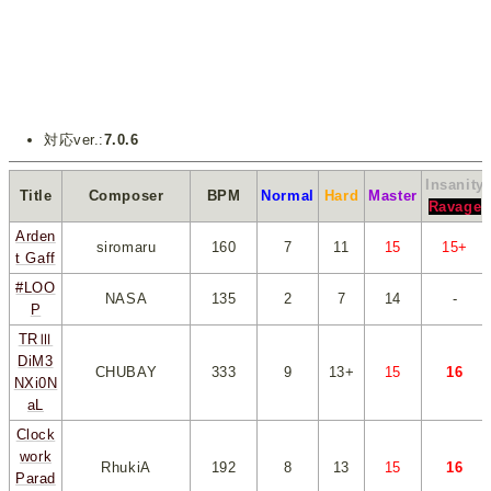
対応ver.:
7.0.6
Insanity
Title
Composer
BPM
Normal
Hard
Master
Ravage
Arden
siromaru
160
*
7
*
*
11
*
*
15
*
*
15+
*
t Gaff
#LOO
NASA
135
*
2
*
*
7
*
*
14
*
-
P
TRⅢ
DiM3
CHUBAY
333
*
9
*
*
13+
*
*
15
*
*
16
*
NXi0N
aL
Clock
work
RhukiA
192
*
8
*
*
13
*
*
15
*
*
16
*
Parad