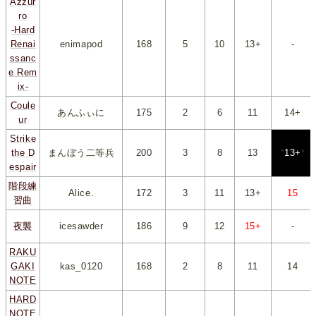
Azzur
ro
-Hard
Renai
enimapod
168
*
5
*
*
10
*
*
13+
*
-
ssanc
e Rem
ix-
Coule
あんふぃに
175
*
2
*
*
6
*
*
11
*
*
14+
*
ur
Strike
the D
まんぼう二等兵
200
*
3
*
*
8
*
*
13
*
*
13+
*
espair
階段練
Alice.
172
*
3
*
*
11
*
*
13+
*
*
15
*
習曲
夜襲
icesawder
186
*
9
*
*
12
*
*
15+
*
-
RAKU
GAKI
kas_0120
168
*
2
*
*
8
*
*
11
*
*
14
*
NOTE
HARD
NOTE