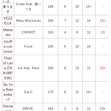
いざ、
U-ske feat. 棗い
参りま
188
*
6
*
*
10
*
*
13+
*
-
つき
す
VEZZ
Reku Mochizuki
190
*
7
*
*
11
*
*
14
*
*
15+
*
ELiX
Meteo
CHORO*
165
*
4
*
*
8
*
*
12
*
*
13
*
rite
Iris/R
e:con
Fu've
130
*
6
*
*
10
*
*
14
*
-
struct
Floor
of Lav
a (TA
Ice feat. Kero
180
*
9
*
*
13
*
*
15
*
*
15+
*
KUMI³
Edit)
Do Yo
u Rem
Sot-C
170
*
6
*
*
11
*
*
13+
*
-
embe
r?
Shrine
DRIVE.
154
*
2
*
*
8
*
*
12
*
*
13+
*