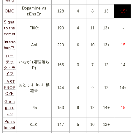
wing
Dopam!ne vs
OMG
128
*
4
*
*
8
*
*
13
*
*
15
*
zEnsEn
Signal
to the
Fl00t
190
*
4
*
*
11
*
*
13+
*
*
-
*
comet
!nterro
Aoi
220
*
6
*
*
10
*
*
13+
*
*
15
*
ban(?,
ロー
テッ
いなが (処理落ち
165
*
3
*
*
7
*
*
12
*
*
14
*
ク・ラ
P)
イフ
LAST
あとぅす feat. 橘
PROP
144
*
4
*
*
9
*
*
12
*
*
14+
*
花音
OZE
G e n
g a o
-45
153
*
8
*
*
12
*
*
14+
*
*
15
*
z o
Punis
KaKi
147
*
5
*
*
10
*
*
13+
*
-
hment