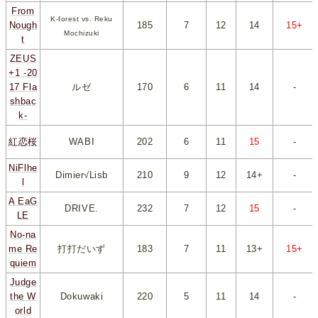
From
K-forest vs. Reku
Nough
185
*
7
*
*
12
*
*
14
*
*
15+
*
Mochizuki
t
ZEUS
+1 -20
17 Fla
ルゼ
170
*
6
*
*
11
*
*
14
*
-
shbac
k-
紅恋桜
WABI
202
*
6
*
*
11
*
*
15
*
-
NiFlhe
Dimier√Lisb
210
*
9
*
*
12
*
*
14+
*
-
l
A EaG
DRIVE.
232
*
7
*
*
12
*
*
15
*
-
LE
No-na
me Re
打打だいず
183
*
7
*
*
11
*
*
13+
*
*
15+
*
quiem
Judge
the W
Dokuwaki
220
*
5
*
*
11
*
*
14
*
-
orld