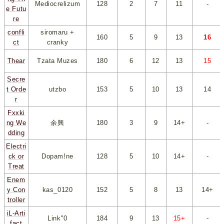
Mediocrelizum
128
*
2
*
*
7
*
*
11
*
-
e Futu
re
confli
siromaru +
160
*
5
*
*
9
*
*
13
*
*
16
*
ct
cranky
Thear
Tzata Muzes
180
*
6
*
*
12
*
*
13
*
*
15
*
Secre
t Orde
utzbo
153
*
5
*
*
10
*
*
13
*
*
14
*
r
Fxxki
ng We
余興
180
*
3
*
*
9
*
*
14+
*
-
dding
Electri
ck or
Dopam!ne
128
*
5
*
*
10
*
*
14+
*
-
Treat
Enem
y Con
kas_0120
152
*
5
*
*
8
*
*
13
*
*
14+
*
troller
iL-Arti
Link"0
184
*
9
*
*
13
*
*
15+
*
-
fact