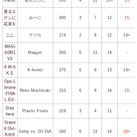
Fafnir
あんふぃに
200
*
4
*
*
11
*
*
13+
*
*
15
*
透るエ
デンに
みーに
200
*
3
*
*
7
*
*
12
*
*
15
*
花束を
ニニ
テヅカ
174
*
2
*
*
8
*
*
12
*
*
14+
*
MAGi
ADR1
Maqμin
200
*
6
*
*
11
*
*
14
*
-
V3
A W A
K-forest
175
*
6
*
*
9
*
*
13
*
*
14+
*
K E
Ops:L
imone
Reku Mochizuki
210
*
6
*
*
9
*
*
14
*
*
15
*
-FINA
L EX-
Stay
Plastic Fruits
128
*
3
*
*
4
*
*
11
*
-
here
Graye
d Out-
Getty vs. DJ DiA
190
*
6
*
*
11
*
*
14
*
*
15+
*
Antifr