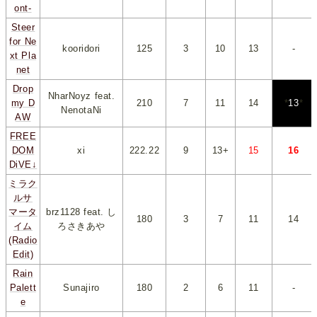
ont-
Steer
for Ne
kooridori
125
*
3
*
*
10
*
*
13
*
-
xt Pla
net
Drop
NharNoyz feat.
my D
210
*
7
*
*
11
*
*
14
*
*
13
*
NenotaNi
AW
FREE
DOM
xi
222.22
*
9
*
*
13+
*
*
15
*
*
16
*
DiVE↓
ミラク
ルサ
マータ
brz1128 feat. し
180
*
3
*
*
7
*
*
11
*
*
14
*
イム
ろさきあや
(Radio
Edit)
Rain
Palett
Sunajiro
180
*
2
*
*
6
*
*
11
*
-
e