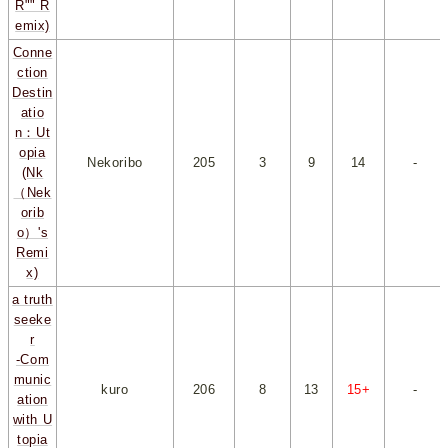
R"" R
emix)
Conne
ction
Destin
atio
n：Ut
opia
Nekoribo
205
*
3
*
*
9
*
*
14
*
-
(Nk
（Nek
orib
o）'s
Remi
x)
a truth
seeke
r
-Com
munic
kuro
206
*
8
*
*
13
*
*
15+
*
-
ation
with U
topia