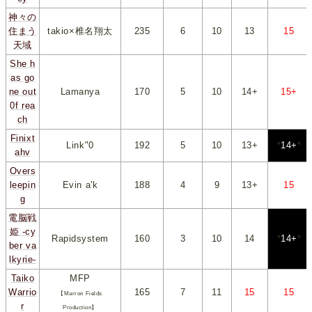
神々の
住まう
takio×椎名翔太
235
*
6
*
*
10
*
*
13
*
*
15
*
天域
She h
as go
ne out
Lamanya
170
*
5
*
*
10
*
*
14+
*
*
15+
*
0f rea
ch
Finixt
Link"0
192
*
5
*
*
10
*
*
13+
*
*
14+
*
ahv
Overs
leepin
Evin a'k
188
*
4
*
*
9
*
*
13+
*
*
15
*
g
電脳戦
姫 -cy
Rapidsystem
160
*
3
*
*
10
*
*
14
*
*
14+
*
ber va
lkyrie-
Taiko
MFP
Warrio
165
*
7
*
*
11
*
*
15
*
*
15
*
【Marron Fields
r
Production】