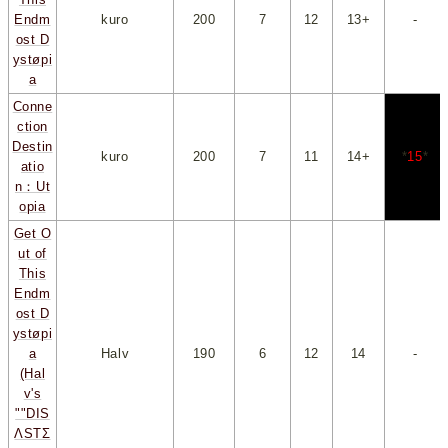
Endm
kuro
200
*
7
*
*
12
*
*
13+
*
-
ost D
ystøpi
a
Conne
ction
Destin
kuro
200
*
7
*
*
11
*
*
14+
*
*
15
*
atio
n：Ut
opia
Get O
ut of
This
Endm
ost D
ystøpi
a
Halv
190
*
6
*
*
12
*
*
14
*
-
(Hal
v's
""DIS
ΛSTΣ