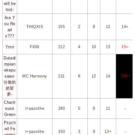
will be
lost-
Are Y
ou Re
THIQXIS
155
*
2
*
*
8
*
*
12
*
*
14+
*
ad
y???
Ymir
Fl00t
212
*
4
*
*
10
*
*
13
*
*
15+
*
Dutedi
mpian
ekepu
saan-
MC:Harmony
211
*
8
*
*
12
*
*
14
*
*
15+
*
分散的
絶望
夢-
Chartr
euse
t+pazolite
180
*
5
*
*
8
*
*
11
*
-
Green
Psych
ed Fe
t+pazolite
150
*
3
*
*
9
*
*
13+
*
-
vereir