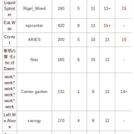
Liquid
Splint
Rigel_Wired
190
*
5
*
*
11
*
*
13+
*
*
15
*
er
Eat.W
epicenter
420
*
8
*
*
13
*
*
15+
*
-
av
Cryou
ARIES
200
*
5
*
*
10
*
*
13
*
*
15
*
t
黎明の
響 -Ec
Niar
185
*
6
*
*
10
*
*
13
*
-
ho of
Dawn-
work^
work^
work^
Center garden
132
*
1
*
*
8
*
*
13
*
*
14+
*
work^
work^
work
Left M
e Alon
savogy
170
*
4
*
*
8
*
*
12
*
-
e