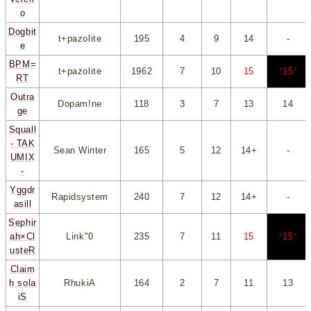
o
Dogbit
t+pazolite
195
*
4
*
*
9
*
*
14
*
-
e
BPM=
t+pazolite
1962
*
7
*
*
10
*
*
15
*
*
15
*
RT
Outra
Dopam!ne
118
*
3
*
*
7
*
*
13
*
*
14
*
ge
Squall
- TAK
Sean Winter
165
*
5
*
*
12
*
*
14+
*
-
UMIX
-
Yggdr
Rapidsystem
240
*
7
*
*
12
*
*
14+
*
-
asill
Sephir
ah×Cl
Link"0
235
*
7
*
*
11
*
*
15
*
*
15
*
usteR
Claim
h sola
RhukiA
164
*
2
*
*
7
*
*
11
*
*
13
*
iS