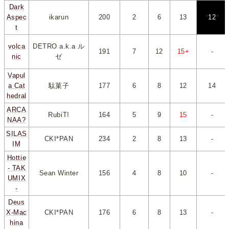
Dark
Aspec
ikarun
200
*
2
*
*
6
*
*
13
*
*
12
*
t
volca
DETRO a.k.a ル
191
*
7
*
*
12
*
*
15+
*
-
nic
ゼ
Vapul
a Cat
駄菓子
177
*
6
*
*
8
*
*
12
*
*
14
*
hedral
ARCA
RubiT!
164
*
5
*
*
9
*
*
15
*
-
NAA?
SILAS
CKI*PAN
234
*
2
*
*
8
*
*
13
*
-
IM
Hottie
- TAK
Sean Winter
156
*
4
*
*
8
*
*
10
*
-
UMIX
-
Deus
X-Mac
CKI*PAN
176
*
6
*
*
8
*
*
13
*
-
hina