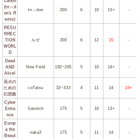
Canon
(trr⇔d
trr⇔don
200
*
6
*
*
10
*
*
13+
*
-
on's R
emix)
RESU
RREC
TION
ルゼ
200
*
6
*
*
12
*
*
15
*
-
WORL
D
Dead
AND
Now Field
192~205
*
5
*
*
10
*
*
14+
*
-
Alive!
花火の
ための
coTatsu
33~333
*
4
*
*
11
*
*
14
*
*
15+
*
幻想曲
Cyber
Entra
Sanotch
175
*
5
*
*
10
*
*
13+
*
-
nce
Europ
a the
naka3
175
*
5
*
*
11
*
*
14
*
-
Beaut