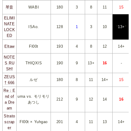
琴音
WABI
180
*
3
*
*
8
*
*
11
*
*
15
*
ELIMI
NATE
ISAo.
128
*
1
*
*
3
*
*
10
*
*
13+
*
LOCK
ED
Eltaw
Fl00t
193
*
4
*
*
8
*
*
12
*
*
14+
*
NOTE
S RU
THIQXIS
190
*
9
*
*
13+
*
*
16
*
-
SH!
ZEUS
ルゼ
180
*
8
*
*
11
*
*
14+
*
*
15
*
† 666
Re：E
nd of
uma vs. モリモリ
212
*
9
*
*
12
*
*
14
*
*
16
*
a Dre
あつし
am
Strato
scrap
Fl00t × Yuhgao
201
*
4
*
*
11
*
*
13
*
*
14+
*
er