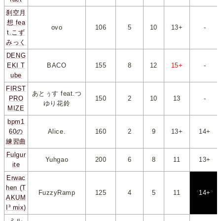
刹空月
想 fea
ovo
106
*
5
*
*
10
*
*
13+
*
-
t.こず
みっく
DENG
EKI T
BACO
155
*
8
*
*
12
*
*
15+
*
-
ube
FIRST
あとぅす feat.つ
PRO
150
*
2
*
*
10
*
*
13
*
-
ゆり花鈴
MIZE
bpm1
60の
Alice.
160
*
2
*
*
9
*
*
13+
*
*
14+
*
練習曲
Fulgur
Yuhgao
200
*
6
*
*
8
*
*
11
*
*
13+
*
ite
Erwac
hen (T
FuzzyRamp
125
*
4
*
*
5
*
*
11
*
*
14+
*
AKUM
I³ mix)
ミル