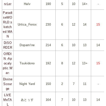
rvLer
Halv
190
*
5
*
*
10
*
*
14+
*
-
Paradi
seWO
RLD s
Urtica_Ferox
230
*
6
*
*
12
*
*
14
*
*
15
*
ketch
ed MA
N
DiSO
Dopam!ne
214
*
6
*
*
10
*
*
13
*
*
14
*
RDΣR
OЯDI
N -Ap
ocaly
Tsukidono
192
*
8
*
*
12
*
*
13+
*
*
15
*
ptic W
ar-
Divine
Scour
Night Yard
150
*
2
*
*
7
*
*
11
*
-
ge
LiVE
MeTA
あとぅす
164
*
7
*
*
10
*
*
13
*
*
14
*
L