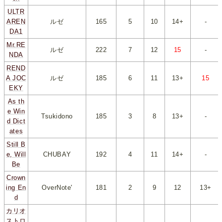
ULTR
AREN
ルゼ
165
*
5
*
*
10
*
*
14+
*
-
DA1
Mr.RE
ルゼ
222
*
7
*
*
12
*
*
15
*
-
NDA
REND
A JOC
ルゼ
185
*
6
*
*
11
*
*
13+
*
*
15
*
EKY
As th
e Win
Tsukidono
185
*
3
*
*
8
*
*
13+
*
-
d Dict
ates
Still B
e, Will
CHUBAY
192
*
4
*
*
11
*
*
14+
*
-
Be
Crown
ing En
OverNote'
181
*
2
*
*
9
*
*
12
*
*
13+
*
d
カリオ
ストロ