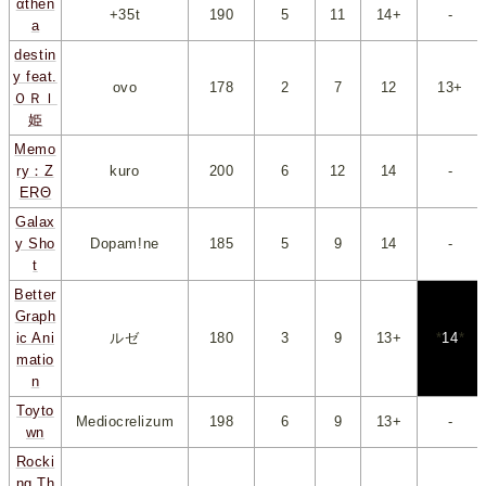
αthen
+35t
190
*
5
*
*
11
*
*
14+
*
-
a
destin
y feat.
ovo
178
*
2
*
*
7
*
*
12
*
*
13+
*
ＯＲＩ
姫
Memo
ry：Z
kuro
200
*
6
*
*
12
*
*
14
*
-
ERΘ
Galax
y Sho
Dopam!ne
185
*
5
*
*
9
*
*
14
*
-
t
Better
Graph
ic Ani
ルゼ
180
*
3
*
*
9
*
*
13+
*
*
14
*
matio
n
Toyto
Mediocrelizum
198
*
6
*
*
9
*
*
13+
*
-
wn
Rocki
ng Th