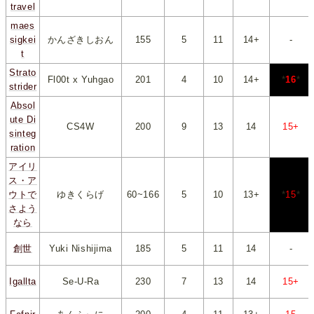
travel
maes
sigkei
かんざきしおん
155
*
5
*
*
11
*
*
14+
*
-
t
Strato
Fl00t x Yuhgao
201
*
4
*
*
10
*
*
14+
*
*
16
*
strider
Absol
ute Di
CS4W
200
*
9
*
*
13
*
*
14
*
*
15+
*
sinteg
ration
アイリ
ス・ア
ウトで
ゆきくらげ
60~166
*
5
*
*
10
*
*
13+
*
*
15
*
さよう
なら
創世
Yuki Nishijima
185
*
5
*
*
11
*
*
14
*
-
Igallta
Se-U-Ra
230
*
7
*
*
13
*
*
14
*
*
15+
*