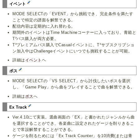
イベント
MODE SELECTの「EVENT」から挑戦でき、完走条件を満たす
ことで特定の譜面を解禁できる。
配信内容は定期的に入れ替わる。
期間外のイベントはTime Machineコーナーに入っており、青箱と
T³パス購入が両方必要。
T³プレミアムパス購入でCasualイベントに、T³サブスクリプショ
ン加入中はChallengeイベントにいつでも挑戦することが可能。
詳細は
イベント
ヘ
ボス
MODE SELECTの「VS SELECT」から討伐したいボスを選択
し、「Game Play」から曲をプレイすることで曲を解禁できる。
詳細は
ボス
へ
Ex Track
Ver.4.10にて実装。選曲画面の「EX」と書かれたジャンルから曲
を選択することができ、各楽曲に設定されたゲージを削りきるこ
とで常設解禁することができる。
ゲージを削るためには「Ex Track Counter」を10消費(または青