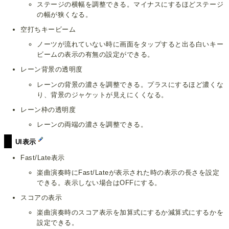
ステージの横幅を調整できる。マイナスにするほどステージ
の幅が狭くなる。
空打ちキービーム
ノーツが流れていない時に画面をタップすると出る白いキー
ビームの表示の有無の設定ができる。
レーン背景の透明度
レーンの背景の濃さを調整できる。プラスにするほど濃くな
り、背景のジャケットが見えにくくなる。
レーン枠の透明度
レーンの両端の濃さを調整できる。
UI表示
Fast/Late表示
楽曲演奏時にFast/Lateが表示された時の表示の長さを設定
できる。表示しない場合はOFFにする。
スコアの表示
楽曲演奏時のスコア表示を加算式にするか減算式にするかを
設定できる。