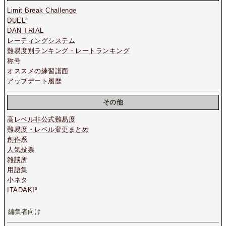
Limit Break Challenge
DUEL³
DAN TRIAL
レーティングシステム
難易度別ランキング・レートランキング
称号
オススメの練習譜面
アップデート履歴
その他
高レベル非公式難易度
難易度・レベル変更まとめ
創作系
人気投票
雑談所
用語集
小ネタ
ITADAKI³
編集者向け