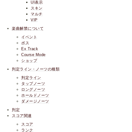
UI表示
スキン
マルチ
VIP
楽曲解禁について
イベント
ボス
Ex Track
Course Mode
ショップ
判定ライン・ノーツの種類
判定ライン
タップノーツ
ロングノーツ
ホールドノーツ
ダメージノーツ
判定
スコア関連
スコア
ランク