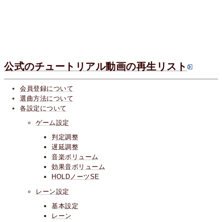
公式のチュートリアル動画の再生リスト
会員登録について
選曲方法について
各設定について
ゲーム設定
判定調整
遅延調整
音楽ボリューム
効果音ボリューム
HOLDノーツSE
レーン設定
基本設定
レーン