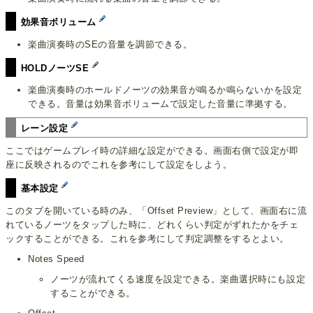
効果音ボリューム
楽曲演奏時のSEの音量を調節できる。
HOLDノーツSE
楽曲演奏時のホールドノーツの効果音が鳴るか鳴らないかを設定
できる。音量は効果音ボリュームで設定した音量に準拠する。
レーン設定
ここではゲームプレイ時の詳細な設定ができる。画面右側で設定が即
座に反映されるのでこれを参考にして設定をしよう。
基本設定
このタブを開いている時のみ、「Offset Preview」として、画面右に流
れているノーツをタップした時に、どれくらい判定がずれたかをチェ
ックすることができる。これを参考にして判定調整をするとよい。
Notes Speed
ノーツが流れてくる速度を設定できる。楽曲選択時にも設定
することができる。