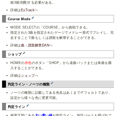
箱3個消費)する必要がある。
詳細は
ExTrack
へ
Course Mode
MODE SELECTの「COURSE」から挑戦できる。
指定された3曲を指定されたゲージでメドレー形式でプレイし、完
走することで曲もしくは譜面を解禁することができる。
詳細は
曲・譜面解禁DAN
へ
ショップ
HOMEの
赤色
のボタン「SHOP」から楽曲パックまたは単曲を購
入することができる。
詳細は
ショップ
へ
判定ライン・ノーツの種類
ノーツの種類に記載してある色名はあくまでデフォルトであり、
設定から様々な色に変更可能。
判定ライン
画面下部にある
太い青い線
が判定ライン。判定バーとも呼ばれて