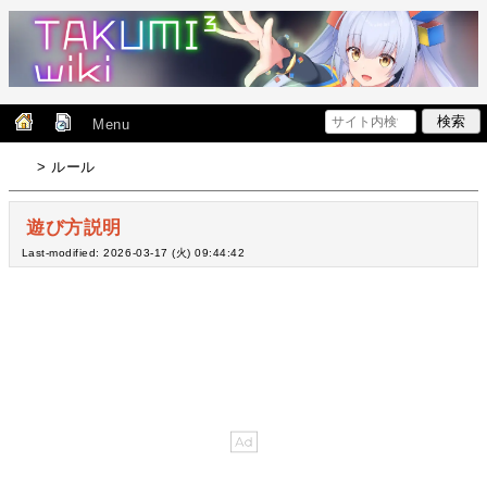
Menu
> ルール
遊び方説明
Last-modified: 2026-03-17 (火) 09:44:42