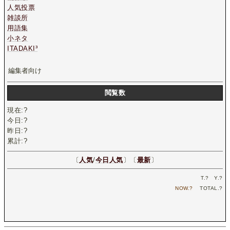
人気投票
雑談所
用語集
小ネタ
ITADAKI³
編集者向け
閲覧数
現在:
?
今日:
?
昨日:
?
累計:
?
〔
人気
/
今日人気
〕〔
最新
〕
T.
?
Y.
?
NOW.
?
TOTAL.
?