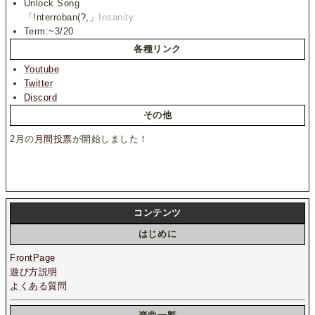
Unlock Song
「!nterroban(?,」
Insanity
Term:~3/20
各種リンク
Youtube
Twitter
Discord
その他
2月の
月間投票
が開始しました！
コンテンツ
はじめに
FrontPage
遊び方説明
よくある質問