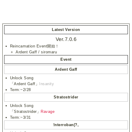
Latest Version
Ver.7.0.6
Reincarnation Event開始！
Ardent Gaff / siromaru
Event
Ardent Gaff
Unlock Song
「Ardent Gaff」
Insanity
Term:~2/28
Stratostrider
Unlock Song
「Stratostrider」
Ravage
Term:~3/31
!nterroban(?,