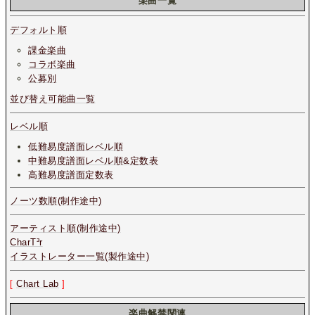
楽曲一覧
デフォルト順
課金楽曲
コラボ楽曲
公募別
並び替え可能曲一覧
レベル順
低難易度譜面レベル順
中難易度譜面レベル順&定数表
高難易度譜面定数表
ノーツ数順(制作途中)
アーティスト順(制作途中)
CharT³r
イラストレーター一覧(製作途中)
[
Chart Lab
]
楽曲解禁関連