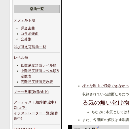
楽曲一覧
デフォルト順
課金楽曲
コラボ楽曲
公募別
並び替え可能曲一覧
レベル順
低難易度譜面レベル順
中難易度譜面レベル順&
定数表
高難易度譜面定数表
様々な理由で収録できなか
ノーツ数順(制作途中)
収録されている譜面たちに
る気の無い化け
アーティスト順(制作途中)
CharT³r
ちなみに本質としては
イラストレーター一覧(製作
途中)
また、各譜面の解説は通常