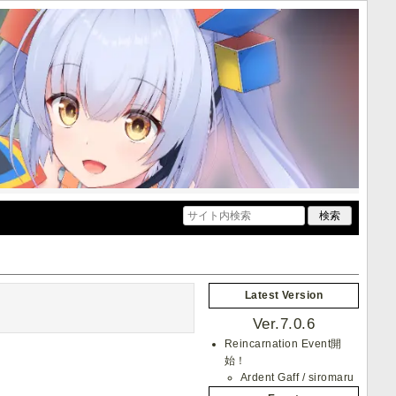
Latest Version
Ver.7.0.6
Reincarnation Event開
始！
Ardent Gaff / siromaru