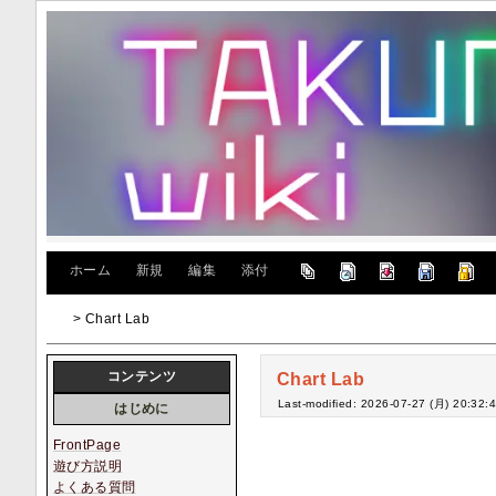
[
ホーム
|
新規
|
編集
|
添付
]
> Chart Lab
コンテンツ
Chart Lab
Last-modified: 2026-07-27 (月) 20:32:
はじめに
FrontPage
遊び方説明
よくある質問