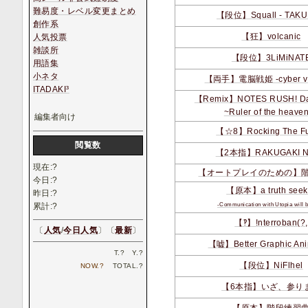
難易度・レベル変更まとめ
【段位】Squall - TAKU
創作系
【狂】volcanic
人気投票
雑談所
【段位】3LiMiNAT
用語集
小ネタ
【両手】電脳戦姫 -cyber val
ITADAKI³
【Remix】NOTES RUSH! Dai
~Ruler of the heave
編集者向け
【☆8】Rocking The Fu
閲覧数
【2本指】RAKUGAKI 
現在:
?
【オートプレイのための】
今日:
?
【原本】a truth seek
昨日:
?
-Communication with Utopia will b
累計:
?
【‽】!nterroban(?,
〔
人気
/
今日人気
〕〔
最新
〕
【嘘】Better Graphic Ani
T.
?
Y.
?
【段位】NiFlhel
NOW.
?
TOTAL.
?
【6本指】いざ、参り
【原本】階段練習