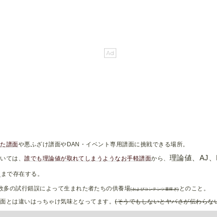
った譜面
や悪ふざけ譜面やDAN・イベント専用譜面に挑戦できる場所。
理論値、AJ、
ついては、
誰でも理論値が取れてしまうようなお手軽譜面
から、
物
まで存在する。
数多の試行錯誤によって生まれた者たちの供養場
とのこと。
(およびコンテンツ量稼ぎ)
譜面とは違いはっちゃけ気味となってます。
(そうでもしないとヤバさが伝わらな