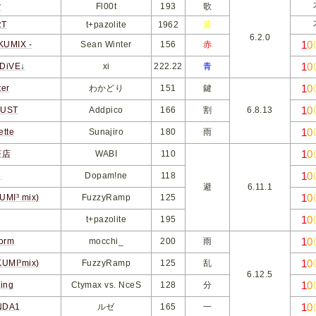
w
Fl00t
193
歌
T
t+pazolite
1962
黄
6.2.0
1
0
UMIX -
Sean Winter
156
赤
1
0
iVE↓
xi
222.22
青
1
0
er
わかどり
151
鍵
1
0
UST
Addpico
166
割
6.8.13
1
0
tte
Sunajiro
180
雨
1
0
茶店
WABI
110
1
0
e
Dopam!ne
118
避
6.11.1
1
0
I³ mix)
FuzzyRamp
125
1
0
t+pazolite
195
1
0
orm
mocchi_
200
雨
1
0
MI³mix)
FuzzyRamp
125
乱
6.12.5
1
0
ing
Ctymax vs. NceS
128
分
1
0
DA1
ルゼ
165
一