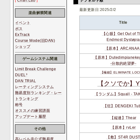
[
Chart Lab
]
デフォルト順
最新更新日:2025/2/2
楽曲解禁関連
Title
イベント
ボス
【心眼】Get Out of T
ExTrack
Endmost Dystøpia
Course Mode(旧DAN)
ショップ
【原本】ARCANAA
【原本】Dutedimpianeke
ゲームシステム関連
-分散的絶望夢-
Limit Break Challenge
【極細】ELIMINATE LOC
DUEL³
DAN TRIAL
【クソでか】Ym
レーティングシステム
難易度別ランキング・レー
【ランダム】Squall - TAK
トランキング
称号
【狂】DENGEKI Tu
オススメの練習譜面
アップデート履歴
【縦連】Thear
【原本】rvLer
その他
【敷】ST4R DUS
高レベル非公式難易度