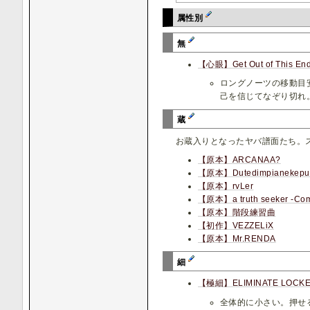
属性別
無
【心眼】Get Out of This End
ロングノーツの移動目
己を信じてなぞり切れ
蔵
お蔵入りとなったヤバ譜面たち。
【原本】ARCANAA?
【原本】Dutedimpianeke
【原本】rvLer
【原本】a truth seeker -Commu
【原本】階段練習曲
【初作】VEZZELiX
【原本】Mr.RENDA
細
【極細】ELIMINATE LOCK
全体的に小さい。押せる