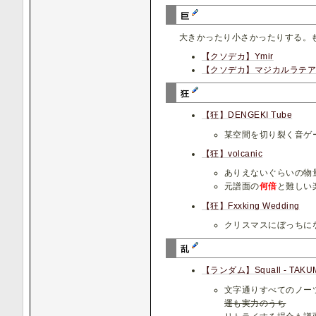
巨
大きかったり小さかったりする。
【クソデカ】Ymir
【クソデカ】マジカルラテ
狂
【狂】DENGEKI Tube
某空間を切り裂く音ゲ
【狂】volcanic
ありえないぐらいの物
元譜面の
何倍
と難しい
【狂】Fxxking Wedding
クリスマスにぼっちに
乱
【ランダム】Squall - TAKUM
文字通りすべてのノー
運も実力のうち