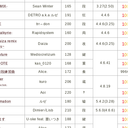
1
0
MIX-
Sean Winter
165
段
3.27(2.50)
1
0
DETRO a.k.a ルゼ
191
狂
4.4.6
1
0
E
trr⇔don
200
段
4.4.6(3.25)
1
0
kyrie-
Rapidsystem
160
両
4.4.6
za remix
1
0
Daiza
200
改
4.4.6(3.25)
ns~
1
0
ture
Mediocrelizum
128
鍵
4.6.41
1
0
NOTE
kas_0120
168
重
階段練習曲
Alice.
172
奏
996
er
1
0
kuro
206
蔵
e lost-
4.8.19
1
0
Aoi
220
‽
1
0
mation
ルゼ
180
嘘
5.4.2(3.28)
1
0
Dimier√Lisb
210
段
5.6.0(4.6.6)
1
0
ます
U-ske feat. 棗いつき
188
鍵
曲
Alice.
172
蔵