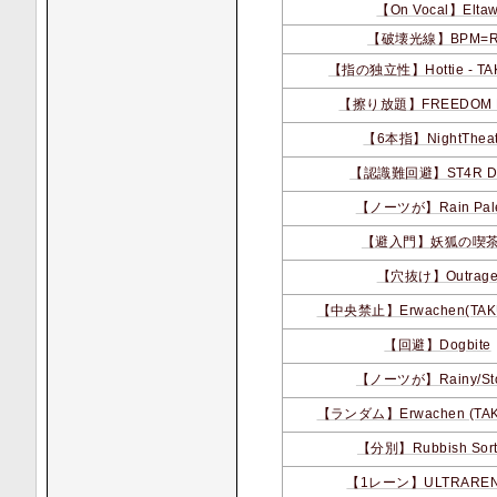
【On Vocal】Elta
【破壊光線】BPM=R
【指の独立性】Hottie - TAK
【擦り放題】FREEDOM D
【6本指】NightTheat
【認識難回避】ST4R D
【ノーツが】Rain Pale
【避入門】妖狐の喫
【穴抜け】Outrag
【中央禁止】Erwachen(TAKUM
【回避】Dogbite
【ノーツが】Rainy/St
【ランダム】Erwachen (TAKU
【分別】Rubbish Sort
【1レーン】ULTRAREN