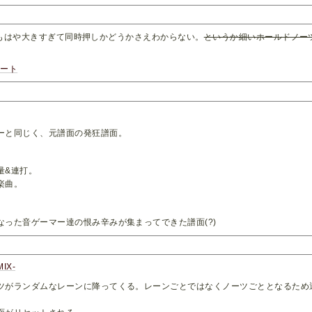
もはや大きすぎて同時押しかどうかさえわからない。
というか細いホールドノー
アート
ーと同じく、元譜面の発狂譜面。
量&連打。
楽曲。
なった音ゲーマー達の恨み辛みが集まってできた譜面(?)
IX-
ツがランダムなレーンに降ってくる。レーンごとではなくノーツごととなるため