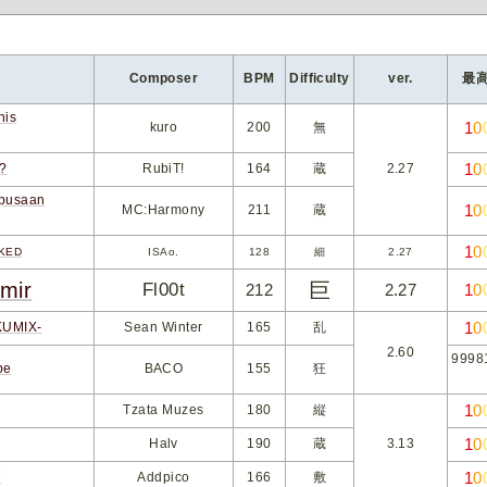
Composer
BPM
Difficulty
ver.
最
his
1
0
kuro
200
無
1
0
?
RubiT!
164
蔵
2.27
pusaan
1
0
MC:Harmony
211
蔵
1
0
KED
ISAo.
128
細
2.27
ir
巨
Fl00t
212
2.27
1
0
1
0
UMIX-
Sean Winter
165
乱
2.60
9998
be
BACO
155
狂
1
0
Tzata Muzes
180
縦
1
0
Halv
190
蔵
3.13
1
0
T
Addpico
166
敷