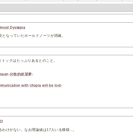
most Dystøpia
安となっていたホールドノーツが消滅。
。
ストックはたっぷりあるとのこと。
pusaan-分散的絶望夢-
nication with Utopia will be lost-
ED
わけがない。なお理論値は17人いる模様...。