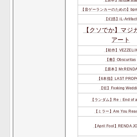
【音ゲーランカーのための】bpm
【幻惑】iL-Artifact
【クソでか】マジ
アート
【初作】VEZZELi
【敷】Obscuritas
【原本】Mr.REND
【6本指】LAST PROP
【狂】Fxxking Wedd
【ランダム】Re：End of a
【ミラー】Are You Rea
【April Fool】RENDA J