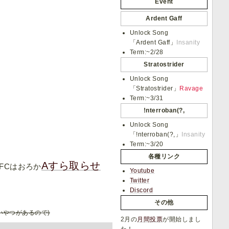
Event
Ardent Gaff
Unlock Song
「Ardent Gaff」
Insanity
Term:~2/28
Stratostrider
Unlock Song
「Stratostrider」
Ravage
Term:~3/31
!nterroban(?,
Unlock Song
「!nterroban(?,」
Insanity
Term:~3/20
各種リンク
Aすら取らせ
FCはおろか
Youtube
Twitter
Discord
その他
いやつがあるので)
2月の
月間投票
が開始しまし
た！