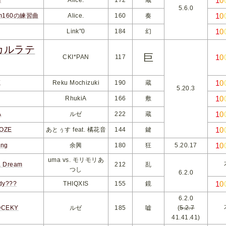
1
0
5.6.0
1
0
160の練習曲
Alice.
160
奏
1
0
Link"0
184
幻
カルラテ
巨
1
0
CKI*PAN
117
1
0
X
Reku Mochizuki
190
蔵
5.20.3
1
0
RhukiA
166
敷
1
0
A
ルゼ
222
蔵
1
0
OZE
あとぅす feat. 橘花音
144
鍵
1
0
ing
余興
180
狂
5.20.17
uma vs. モリモリあ
 Dream
212
乱
つし
6.2.0
1
0
dy???
THIQXIS
155
鏡
6.2.0
OCEKY
ルゼ
185
嘘
(
5.2.7
41.41.41)