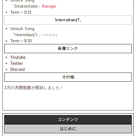
Unlock Song
「Stratostrider」
Ravage
Term:~3/31
!nterroban(?,
Unlock Song
「!nterroban(?,」
Insanity
Term:~3/20
各種リンク
Youtube
Twitter
Discord
その他
2月の
月間投票
が開始しました！
コンテンツ
はじめに