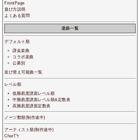
FrontPage
遊び方説明
よくある質問
楽曲一覧
デフォルト順
課金楽曲
コラボ楽曲
公募別
並び替え可能曲一覧
レベル順
低難易度譜面レベル順
中難易度譜面レベル順&定数表
高難易度譜面定数表
ノーツ数順(制作途中)
アーティスト順(制作途中)
CharT³r