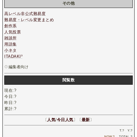
その他
高レベル非公式難易度
難易度・レベル変更まとめ
創作系
人気投票
雑談所
用語集
小ネタ
ITADAKI³
編集者向け
閲覧数
現在:
?
今日:
?
昨日:
?
累計:
?
〔
人気
/
今日人気
〕〔
最新
〕
T.
?
Y.
?
NOW.
?
TOTAL.
?