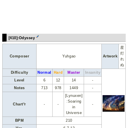
[410]:Odyssey
星
灯
Composer
Yuhgao
Artwork
れ
ぬ
Difficulty
Normal
Hard
Master
Insanity
Level
6
12
14
-
Notes
713
978
1449
-
[Lynuxen]
:Soaring
Chart³r
-
-
-
in
Universe
BPM
210