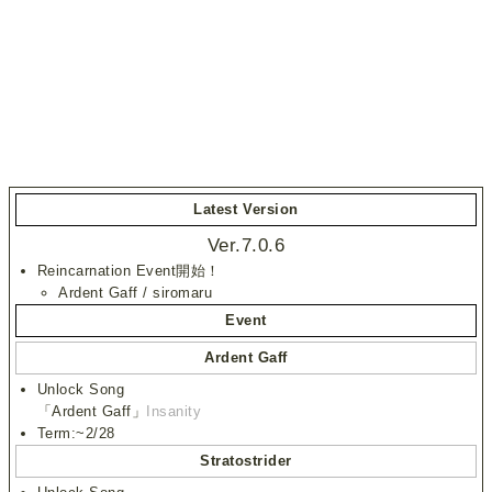
Latest Version
Ver.7.0.6
Reincarnation Event開始！
Ardent Gaff / siromaru
Event
Ardent Gaff
Unlock Song
「Ardent Gaff」
Insanity
Term:~2/28
Stratostrider