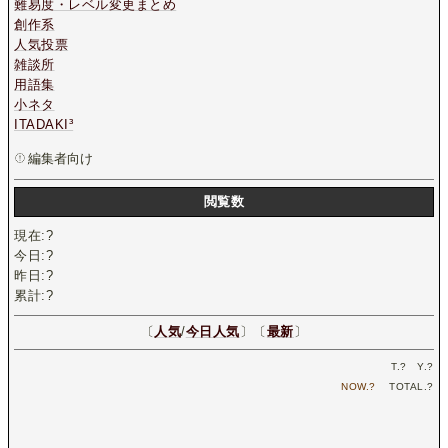
難易度・レベル変更まとめ
創作系
人気投票
雑談所
用語集
小ネタ
ITADAKI³
編集者向け
閲覧数
現在:
?
今日:
?
昨日:
?
累計:
?
〔
人気
/
今日人気
〕〔
最新
〕
T.
?
Y.
?
NOW.
?
TOTAL.
?