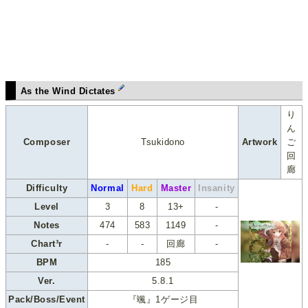
As the Wind Dictates
り
ん
Composer
Tsukidono
Artwork
ご
回
廊
Difficulty
Normal
Hard
Master
Insanity
Level
3
8
13+
-
Notes
474
583
1149
-
Chart³r
-
-
回廊
-
BPM
185
Ver.
5.8.1
Pack/Boss/Event
『颯』1ゲージ目