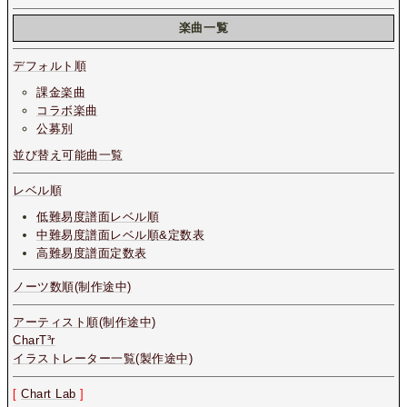
楽曲一覧
デフォルト順
課金楽曲
コラボ楽曲
公募別
並び替え可能曲一覧
レベル順
低難易度譜面レベル順
中難易度譜面レベル順&定数表
高難易度譜面定数表
ノーツ数順(制作途中)
アーティスト順(制作途中)
CharT³r
イラストレーター一覧(製作途中)
[
Chart Lab
]