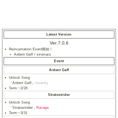
Latest Version
Ver.7.0.6
Reincarnation Event開始！
Ardent Gaff / siromaru
Event
Ardent Gaff
Unlock Song
「Ardent Gaff」
Insanity
Term:~2/28
Stratostrider
Unlock Song
「Stratostrider」
Ravage
Term:~3/31