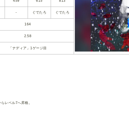
459
615
813
-
ぐでたろ
ぐでたろ
164
2.58
「ナディア」1ゲージ目
ル6からレベル7へ昇格。