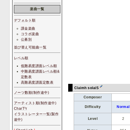
楽曲一覧
デフォルト順
課金楽曲
コラボ楽曲
公募別
並び替え可能曲一覧
レベル順
低難易度譜面レベル順
中難易度譜面レベル順&
定数表
高難易度譜面定数表
Claimh solaiS
ノーツ数順(制作途中)
Composer
アーティスト順(制作途中)
Difficulty
Normal
CharT³r
イラストレーター一覧(製作
Level
2
途中)