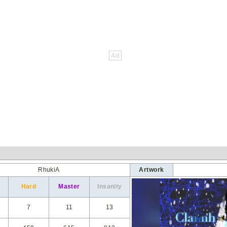
RhukiA
Artwork
Hard
Master
Insanity
7
11
13