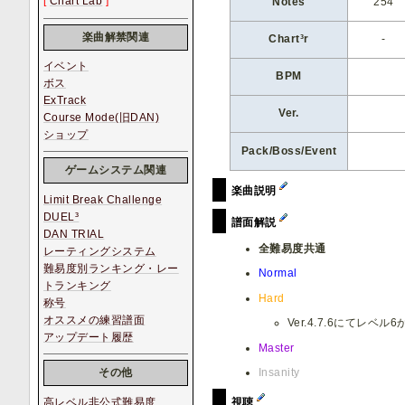
[
Chart Lab
]
Notes
254
楽曲解禁関連
Chart³r
-
イベント
BPM
ボス
ExTrack
Ver.
Course Mode(旧DAN)
ショップ
Pack/Boss/Event
ゲームシステム関連
楽曲説明
Limit Break Challenge
DUEL³
譜面解説
DAN TRIAL
全難易度共通
レーティングシステム
難易度別ランキング・レー
Normal
トランキング
Hard
称号
オススメの練習譜面
Ver.4.7.6にてレベ
アップデート履歴
Master
Insanity
その他
高レベル非公式難易度
視聴