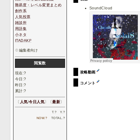
難易度・レベル変更まとめ
SoundCloud
創作系
人気投票
雑談所
用語集
小ネタ
ITADAKI³
編集者向け
閲覧数
攻略動画
現在:
?
今日:
?
コメント
昨日:
?
累計:
?
〔
人気
/
今日人気
〕〔
最新
〕
T.
?
Y.
?
NOW.
?
TOTAL.
?