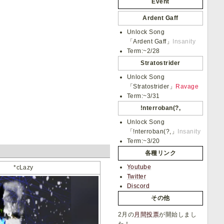
Event
Ardent Gaff
Unlock Song
「Ardent Gaff」
Insanity
Term:~2/28
Stratostrider
Unlock Song
「Stratostrider」
Ravage
Term:~3/31
!nterroban(?,
Unlock Song
「!nterroban(?,」
Insanity
Term:~3/20
各種リンク
Youtube
*cLazy
Twitter
Discord
その他
2月の
月間投票
が開始しまし
た！