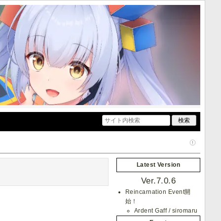
Latest Version
Ver.7.0.6
Reincarnation Event開
始！
Ardent Gaff / siromaru