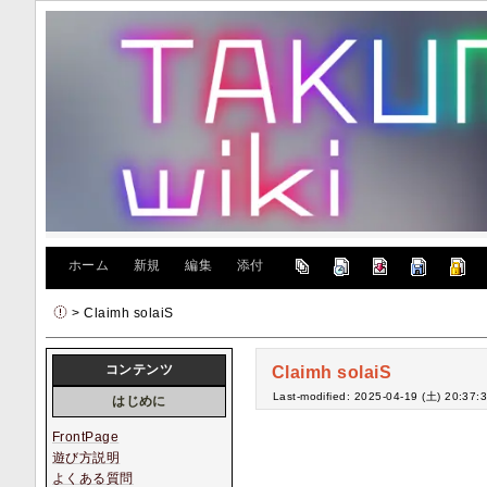
[
ホーム
|
新規
|
編集
|
添付
]
> Claimh solaiS
コンテンツ
Claimh solaiS
Last-modified: 2025-04-19 (土) 20:37:
はじめに
FrontPage
遊び方説明
よくある質問